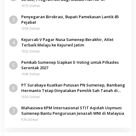
1072 Dilihat
Penyegaran Birokrasi, Bupati Pamekasan Lantik 85
3
Pejabat
1059 Dilihat
Kejurcab V Pagar Nusa Sumenep Berakhir, Atlet
4
Terbaik Melaju ke Kejurwil Jatim
1052 Dilihat
Pemkab Sumenep Siapkan E-Voting untuk Pilkades
5
Serentak 2027
1049 Dilihat
PT Surabaya Kuatkan Putusan PN Sumenep, Bambang
6
Hermanto Tetap Dinyatakan Pemilik Sah Tanah di
Pamolokan
1020 Dilihat
Mahasiswa KPM Internasional STIT Aqidah Usymuni
7
Sumenep Bantu Pengurusan Jenazah WNI di Malaysia
976 Dilihat