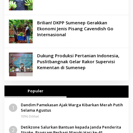
Brilian! DKPP Sumenep Gerakkan
Ekonomi Jenis Pisang Cavendish Go
Internasional
Dukung Produksi Pertanian Indonesia,
Puslitbangnak Gelar Rakor Supervisi
Kementan di Sumenep
Populer
Dandim Pamekasan Ajak Warga Kibarkan Merah Putih
1
Selama Agustus
1096 Dilihat
Detikzone Salurkan Bantuan kepada Janda Penderita
2
Stroke, Program Berbagi Masuki Hari ke-61