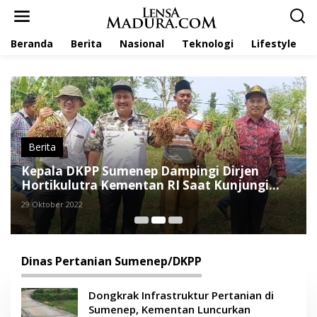
L
e
w
Beranda
Berita
Nasional
Teknologi
Lifestyle
a
t
i
k
e
k
o
n
t
Berita
e
Kepala DKPP Sumenep Dampingi Dirjen
n
Hortikulutra Kementan RI Saat Kunjungi
Petani di Rubaru dan Pasongsongan
29 Oktober 2022
Dinas Pertanian Sumenep/DKPP
Dongkrak Infrastruktur Pertanian di
Sumenep, Kementan Luncurkan