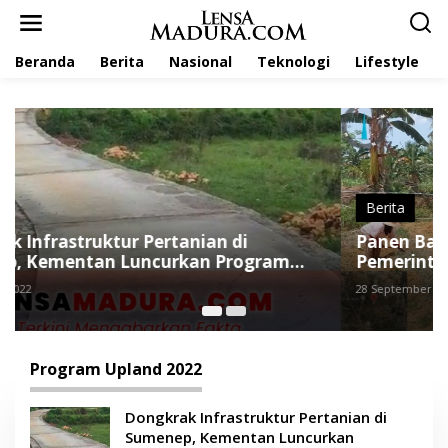
L
e
w
Beranda
Berita
Nasional
Teknologi
Lifestyle
a
t
i
k
e
k
o
n
t
Berita
e
Panen Bawang Merah Dari Bibit Bantuan
n
Pemerintah, Petani di Pasongsongan
Sumringah
28 September 2022
Program Upland 2022
Dongkrak Infrastruktur Pertanian di
Sumenep, Kementan Luncurkan