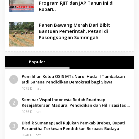
Program RJIT dan JAP Tahun ini di
Rubaru.
Panen Bawang Merah Dari Bibit
Bantuan Pemerintah, Petani di
Pasongsongan Sumringah
Populer
Pemilihan Ketua OSIS MTs Nurul Huda II Tambaksari
1
Jadi Sarana Pendidikan Demokrasi bagi Siswa
1075 Dilihat
Seminar Vispol Indonesia Bedah Roadmap
2
Kesejahteraan Madura, Pendidikan dan Hilirisasi Jadi
Kunci
1066 Dilihat
Disdik Sumenep Jadi Rujukan Pemkab Brebes, Bupati
3
Paramitha Terkesan Pendidikan Berbasis Budaya
1040 Dilihat