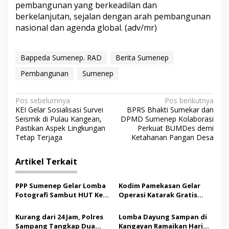
pembangunan yang berkeadilan dan
berkelanjutan, sejalan dengan arah pembangunan
nasional dan agenda global. (adv/mr)
Bappeda Sumenep. RAD
Berita Sumenep
Pembangunan
Sumenep
N
Pos sebelumnya
Pos berikutnya
KEI Gelar Sosialisasi Survei
BPRS Bhakti Sumekar dan
a
Seismik di Pulau Kangean,
DPMD Sumenep Kolaborasi
v
Pastikan Aspek Lingkungan
Perkuat BUMDes demi
Tetap Terjaga
Ketahanan Pangan Desa
i
g
Artikel Terkait
a
s
PPP Sumenep Gelar Lomba
Kodim Pamekasan Gelar
Fotografi Sambut HUT Ke-
Operasi Katarak Gratis
i
81 Kemerdekaan RI
bagi Warga Madura
p
Kurang dari 24 Jam, Polres
Lomba Dayung Sampan di
Sampang Tangkap Dua
Kangayan Ramaikan Hari