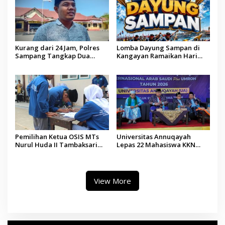
Kurang dari 24 Jam, Polres
Lomba Dayung Sampan di
Sampang Tangkap Dua
Kangayan Ramaikan Hari
Pelaku Curanmor
Jadi ke-757 Kabupaten
Sumenep
Pemilihan Ketua OSIS MTs
Universitas Annuqayah
Nurul Huda II Tambaksari
Lepas 22 Mahasiswa KKN
Jadi Sarana Pendidikan
Internasional ke Arab Saudi
Demokrasi bagi Siswa
View More