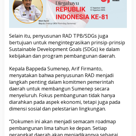
9
,
D
o
r
o
Selain itu, penyusunan RAD TPB/SDGs juga
n
g
bertujuan untuk mengintegrasikan prinsip-prinsip
P
Sustainable Development Goals (SDGs) ke dalam
e
kebijakan dan program pembangunan daerah.
m
b
Kepala Bappeda Sumenep, Arif Firmanto,
a
n
menyatakan bahwa penyusunan RAD menjadi
g
langkah penting dalam komitmen pemerintah
u
daerah untuk membangun Sumenep secara
n
menyeluruh. Fokus pembangunan tidak hanya
a
n
diarahkan pada aspek ekonomi, tetapi juga pada
B
dimensi sosial dan pelestarian lingkungan.
e
r
“Dokumen ini akan menjadi semacam roadmap
k
pembangunan lima tahun ke depan. Setiap
e
l
perangkat daerah akan menjadikannya sebagai