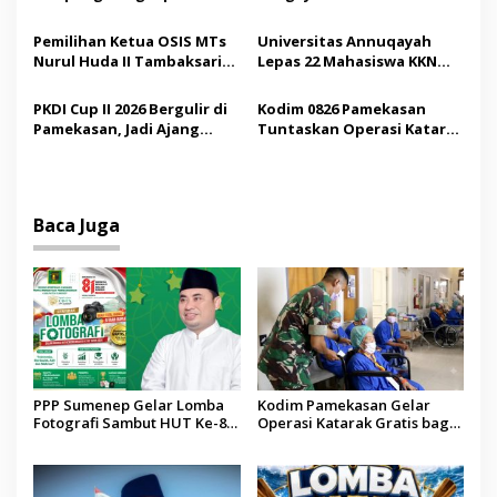
o
Pelaku Curanmor
Jadi ke-757 Kabupaten
s
Sumenep
Pemilihan Ketua OSIS MTs
Universitas Annuqayah
Nurul Huda II Tambaksari
Lepas 22 Mahasiswa KKN
Jadi Sarana Pendidikan
Internasional ke Arab
Demokrasi bagi Siswa
Saudi
PKDI Cup II 2026 Bergulir di
Kodim 0826 Pamekasan
Pamekasan, Jadi Ajang
Tuntaskan Operasi Katarak
Silaturahmi Kepala Desa se-
Gratis, 160 Pasien Jalani
Madura
Tindakan Medis
Baca Juga
PPP Sumenep Gelar Lomba
Kodim Pamekasan Gelar
Fotografi Sambut HUT Ke-81
Operasi Katarak Gratis bagi
Kemerdekaan RI
Warga Madura