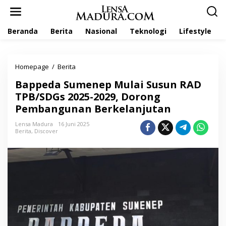
L
e
w
Beranda
Berita
Nasional
Teknologi
Lifestyle
a
t
i
k
Homepage
/
Berita
B
e
a
k
Bappeda Sumenep Mulai Susun RAD
p
o
p
TPB/SDGs 2025-2029, Dorong
n
e
t
Pembangunan Berkelanjutan
d
e
a
n
Lensa Madura
16 Juni 2025
S
Berita
,
Discover
u
m
e
n
e
p
M
u
l
a