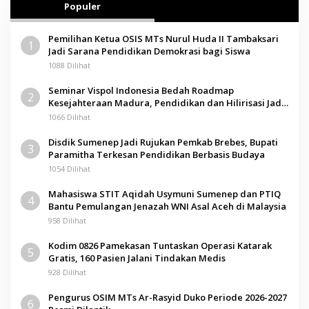
Populer
Pemilihan Ketua OSIS MTs Nurul Huda II Tambaksari
1
Jadi Sarana Pendidikan Demokrasi bagi Siswa
1088 Dilihat
Seminar Vispol Indonesia Bedah Roadmap
2
Kesejahteraan Madura, Pendidikan dan Hilirisasi Jadi
Kunci
1066 Dilihat
Disdik Sumenep Jadi Rujukan Pemkab Brebes, Bupati
3
Paramitha Terkesan Pendidikan Berbasis Budaya
1054 Dilihat
Mahasiswa STIT Aqidah Usymuni Sumenep dan PTIQ
4
Bantu Pemulangan Jenazah WNI Asal Aceh di Malaysia
958 Dilihat
Kodim 0826 Pamekasan Tuntaskan Operasi Katarak
5
Gratis, 160 Pasien Jalani Tindakan Medis
928 Dilihat
Pengurus OSIM MTs Ar-Rasyid Duko Periode 2026-2027
6