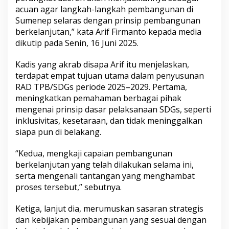
a
acuan agar langkah-langkah pembangunan di
n
Sumenep selaras dengan prinsip pembangunan
j
berkelanjutan,” kata Arif Firmanto kepada media
u
dikutip pada Senin, 16 Juni 2025.
t
a
n
Kadis yang akrab disapa Arif itu menjelaskan,
terdapat empat tujuan utama dalam penyusunan
RAD TPB/SDGs periode 2025–2029. Pertama,
meningkatkan pemahaman berbagai pihak
mengenai prinsip dasar pelaksanaan SDGs, seperti
inklusivitas, kesetaraan, dan tidak meninggalkan
siapa pun di belakang.
“Kedua, mengkaji capaian pembangunan
berkelanjutan yang telah dilakukan selama ini,
serta mengenali tantangan yang menghambat
proses tersebut,” sebutnya.
Ketiga, lanjut dia, merumuskan sasaran strategis
dan kebijakan pembangunan yang sesuai dengan