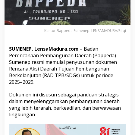
i
S
u
s
u
n
Kantor Bappeda Sumenep. LENSAMADURA/Rifqi
R
A
D
SUMENEP, LensaMadura.com
– Badan
T
Perencanaan Pembangunan Daerah (Bappeda)
P
Sumenep resmi memulai penyusunan dokumen
B
/
Rencana Aksi Daerah Tujuan Pembangunan
S
Berkelanjutan (RAD TPB/SDGs) untuk periode
D
2025–2029.
G
s
Dokumen ini disusun sebagai panduan strategis
2
0
dalam menyelenggarakan pembangunan daerah
2
yang lebih terarah, berkeadilan, dan berwawasan
5
lingkungan.
-
2
0
2