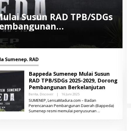
ulai Susun RAD TPB/SDGs
 Pembangunan
a Sumenep. RAD
Bappeda Sumenep Mulai Susun
RAD TPB/SDGs 2025-2029, Dorong
Pembangunan Berkelanjutan
Berita
,
Discover
|
16 Juni 2025
O
L
SUMENEP, LensaMadura.com – Badan
E
Perencanaan Pembangunan Daerah (Bappeda)
H
Sumenep resmi memulai penyusunan
L
E
N
S
A
M