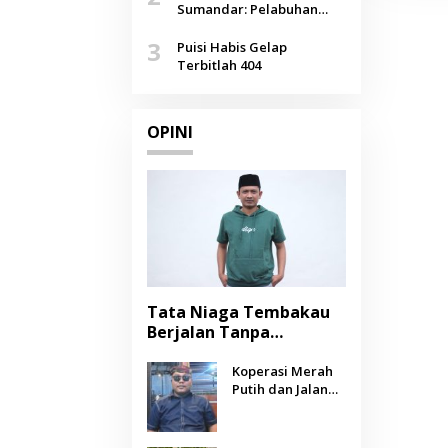
Agustus
Sumandar: Pelabuhan
Pasongsongan, Salopeng,
3
Selendang Benang Merah
Puisi Habis Gelap
Lombang
Terbitlah 404
OPINI
Tata Niaga Tembakau
Berjalan Tanpa
Instrumen, Benarkah
Negara Berpihak
Koperasi Merah
Putih dan Jalan
kepada Petani?
Panjang Menuju
Kesejahteraan