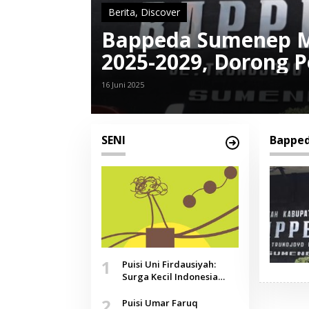
Berita
,
Discover
Bappeda Sumenep M
2025-2029, Dorong
Berkelanjutan
16 Juni 2025
SENI
Bapped
1
Puisi Uni Firdausiyah:
Surga Kecil Indonesia
yang Tak Lagi Perawan,
2
Doa yang Jauh, Narasi
Puisi Umar Faruq