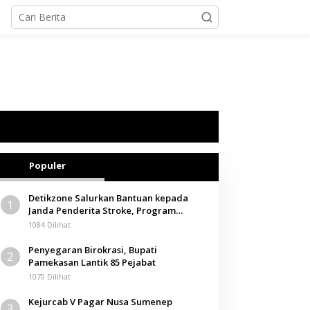
Populer
Detikzone Salurkan Bantuan kepada
1
Janda Penderita Stroke, Program
Berbagi Masuki Hari ke-61
1084 Dilihat
Penyegaran Birokrasi, Bupati
2
Pamekasan Lantik 85 Pejabat
1070 Dilihat
Kejurcab V Pagar Nusa Sumenep
3