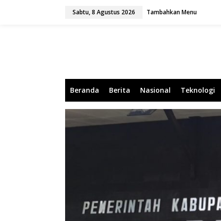
L
Sabtu, 8 Agustus 2026
Tambahkan Menu
e
w
a
t
i
k
e
k
o
Beranda
Berita
Nasional
Teknologi
n
t
e
n