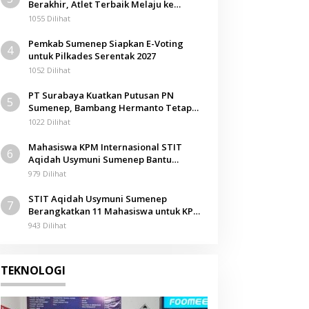
Berakhir, Atlet Terbaik Melaju ke
Kejurwil Jatim
1055 Dilihat
Pemkab Sumenep Siapkan E-Voting
4
untuk Pilkades Serentak 2027
1052 Dilihat
PT Surabaya Kuatkan Putusan PN
5
Sumenep, Bambang Hermanto Tetap
Dinyatakan Pemilik Sah Tanah di
1022 Dilihat
Pamolokan
Mahasiswa KPM Internasional STIT
6
Aqidah Usymuni Sumenep Bantu
Pengurusan Jenazah WNI di Malaysia
979 Dilihat
STIT Aqidah Usymuni Sumenep
7
Berangkatkan 11 Mahasiswa untuk KPM
Internasional di Malaysia
943 Dilihat
TEKNOLOGI