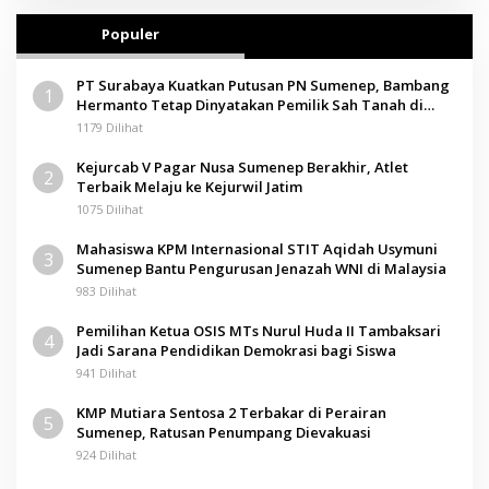
Populer
PT Surabaya Kuatkan Putusan PN Sumenep, Bambang
1
Hermanto Tetap Dinyatakan Pemilik Sah Tanah di
Pamolokan
1179 Dilihat
Kejurcab V Pagar Nusa Sumenep Berakhir, Atlet
2
Terbaik Melaju ke Kejurwil Jatim
1075 Dilihat
Mahasiswa KPM Internasional STIT Aqidah Usymuni
3
Sumenep Bantu Pengurusan Jenazah WNI di Malaysia
983 Dilihat
Pemilihan Ketua OSIS MTs Nurul Huda II Tambaksari
4
Jadi Sarana Pendidikan Demokrasi bagi Siswa
941 Dilihat
KMP Mutiara Sentosa 2 Terbakar di Perairan
5
Sumenep, Ratusan Penumpang Dievakuasi
924 Dilihat