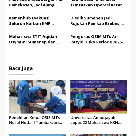
p
Pamekasan, Jadi Ajang
Tuntaskan Operasi Katarak
o
Silaturahmi Kepala Desa se-
Gratis, 160 Pasien Jalani
s
Madura
Tindakan Medis
Kemenhub Evakuasi
Disdik Sumenep Jadi
Seluruh Korban KMP
Rujukan Pemkab Brebes,
Mutiara Sentosa II,
Bupati Paramitha Terkesan
Operator Diaudit
Pendidikan Berbasis
Mahasiswa STIT Aqidah
Pengurus OSIM MTs Ar-
Budaya
Usymuni Sumenep dan
Rasyid Duko Periode 2026-
PTIQ Bantu Pemulangan
2027 Resmi Dilantik
Jenazah WNI Asal Aceh di
Malaysia
Baca Juga
Pemilihan Ketua OSIS MTs
Universitas Annuqayah
Nurul Huda II Tambaksari
Lepas 22 Mahasiswa KKN
Jadi Sarana Pendidikan
Internasional ke Arab Saudi
Demokrasi bagi Siswa