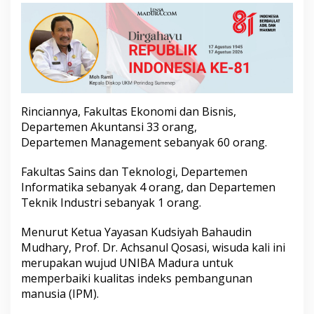
a
s
i
s
w
a
T
e
r
Rinciannya, Fakultas Ekonomi dan Bisnis,
b
Departemen Akuntansi 33 orang,
a
Departemen Management sebanyak 60 orang.
i
k
Fakultas Sains dan Teknologi, Departemen
T
e
Informatika sebanyak 4 orang, dan Departemen
r
Teknik Industri sebanyak 1 orang.
i
m
Menurut Ketua Yayasan Kudsiyah Bahaudin
a
Mudhary, Prof. Dr. Achsanul Qosasi, wisuda kali ini
B
e
merupakan wujud UNIBA Madura untuk
a
memperbaiki kualitas indeks pembangunan
s
manusia (IPM).
i
s