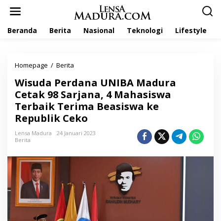
L
e
w
Beranda
Berita
Nasional
Teknologi
Lifestyle
a
t
i
k
Homepage
/
Berita
W
e
i
k
Wisuda Perdana UNIBA Madura
s
o
u
Cetak 98 Sarjana, 4 Mahasiswa
n
d
t
Terbaik Terima Beasiswa ke
a
e
Republik Ceko
P
n
e
Lensa Madura
24 Januari 2023
r
Berita
d
a
n
a
U
N
I
B
A