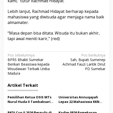
kami,” tutur Rachmad Hidayat.
Lebih lanjut, Rachmad Hidayat berharap kepada
mahasiswa yang diwisuda agar menjaga nama baik
almamater.
“Masa depan bisa ditata. Wisuda itu bukan akhir,
tapi awal meniti karir,” (red)
N
Pos sebelumnya
Pos berikutnya
BPRS Bhakti Sumekar
Sah, Bupati Sumenep
a
Berikan Beasiswa kepada
Achmad Fauzi Lantik Dirut
v
Wisudawan Terbaik Uniba
PD Sumekar
Madura
i
g
Artikel Terkait
a
s
Pemilihan Ketua OSIS MTs
Universitas Annuqayah
Nurul Huda II Tambaksari
Lepas 22 Mahasiswa KKN
i
Jadi Sarana Pendidikan
Internasional ke Arab
Demokrasi bagi Siswa
Saudi
PKDI Cup II 2026 Bergulir di
Kodim 0826 Pamekasan