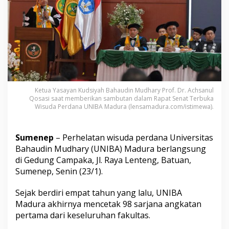
M
a
d
u
r
a
C
e
t
a
Ketua Yasayan Kudsiyah Bahaudin Mudhary Prof. Dr. Achsanul
k
Qosasi saat memberikan sambutan dalam Rapat Senat Terbuka
9
Wisuda Perdana UNIBA Madura (lensamadura.com/istimewa).
8
S
a
Sumenep
– Perhelatan wisuda perdana Universitas
r
Bahaudin Mudhary (UNIBA) Madura berlangsung
j
di Gedung Campaka, Jl. Raya Lenteng, Batuan,
a
n
Sumenep, Senin (23/1).
a
,
Sejak berdiri empat tahun yang lalu, UNIBA
4
Madura akhirnya mencetak 98 sarjana angkatan
M
pertama dari keseluruhan fakultas.
a
h