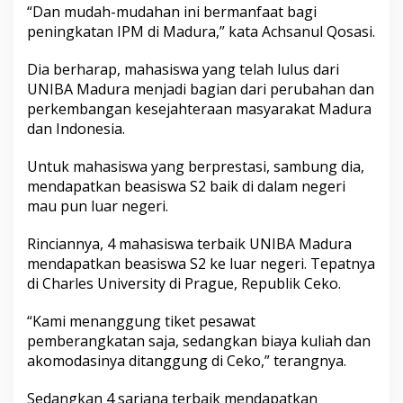
“Dan mudah-mudahan ini bermanfaat bagi
w
a
peningkatan IPM di Madura,” kata Achsanul Qosasi.
k
e
Dia berharap, mahasiswa yang telah lulus dari
R
UNIBA Madura menjadi bagian dari perubahan dan
e
perkembangan kesejahteraan masyarakat Madura
p
u
dan Indonesia.
b
l
Untuk mahasiswa yang berprestasi, sambung dia,
i
mendapatkan beasiswa S2 baik di dalam negeri
k
mau pun luar negeri.
C
e
k
Rinciannya, 4 mahasiswa terbaik UNIBA Madura
o
mendapatkan beasiswa S2 ke luar negeri. Tepatnya
di Charles University di Prague, Republik Ceko.
“Kami menanggung tiket pesawat
pemberangkatan saja, sedangkan biaya kuliah dan
akomodasinya ditanggung di Ceko,” terangnya.
Sedangkan 4 sarjana terbaik mendapatkan