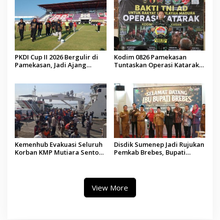
PKDI Cup II 2026 Bergulir di
Kodim 0826 Pamekasan
Pamekasan, Jadi Ajang
Tuntaskan Operasi Katarak
Silaturahmi Kepala Desa se-
Gratis, 160 Pasien Jalani
Madura
Tindakan Medis
Kemenhub Evakuasi Seluruh
Disdik Sumenep Jadi Rujukan
Korban KMP Mutiara Sentosa
Pemkab Brebes, Bupati
II, Operator Diaudit
Paramitha Terkesan
Pendidikan Berbasis Budaya
View More