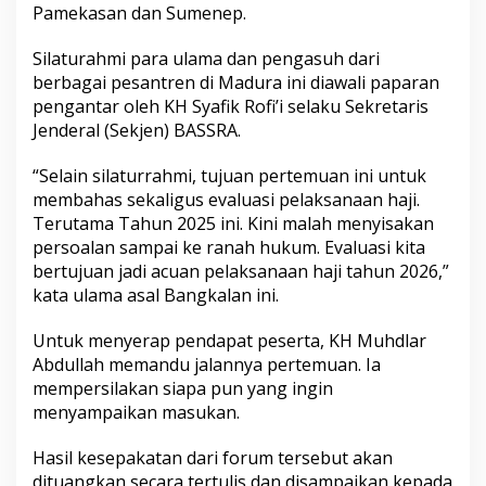
Pamekasan dan Sumenep.
w
o
s
Silaturahmi para ulama dan pengasuh dari
o
berbagai pesantren di Madura ini diawali paparan
a
pengantar oleh KH Syafik Rofi’i selaku Sekretaris
l
Jenderal (Sekjen) BASSRA.
E
v
a
“Selain silaturrahmi, tujuan pertemuan ini untuk
l
membahas sekaligus evaluasi pelaksanaan haji.
u
Terutama Tahun 2025 ini. Kini malah menyisakan
a
persoalan sampai ke ranah hukum. Evaluasi kita
s
i
bertujuan jadi acuan pelaksanaan haji tahun 2026,”
H
kata ulama asal Bangkalan ini.
a
j
Untuk menyerap pendapat peserta, KH Muhdlar
i
Abdullah memandu jalannya pertemuan. Ia
mempersilakan siapa pun yang ingin
menyampaikan masukan.
Hasil kesepakatan dari forum tersebut akan
dituangkan secara tertulis dan disampaikan kepada