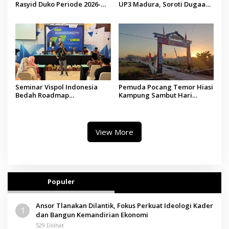
Rasyid Duko Periode 2026-
UP3 Madura, Soroti Dugaan
2027 Resmi Dilantik
Pelanggaran Program Listrik
Desa di Sumenep
Seminar Vispol Indonesia
Pemuda Pocang Temor Hiasi
Bedah Roadmap
Kampung Sambut Hari
Kesejahteraan Madura,
Kemerdekaan RI
Pendidikan dan Hilirisasi
Jadi Kunci
View More
Populer
Ansor Tlanakan Dilantik, Fokus Perkuat Ideologi Kader
1
dan Bangun Kemandirian Ekonomi
529 Dilihat