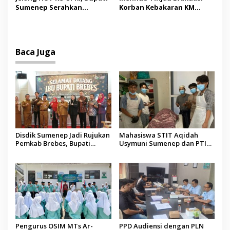
Jadi Kunci
Sumenep Serahkan
Korban Kebakaran KM
Bendera Merah Putih
Mutiara Sentosa II,
kepada ASN
Apresiasi Respons Cepat
Pemkab Sumenep
Baca Juga
Disdik Sumenep Jadi Rujukan
Mahasiswa STIT Aqidah
Pemkab Brebes, Bupati
Usymuni Sumenep dan PTIQ
Paramitha Terkesan
Bantu Pemulangan Jenazah
Pendidikan Berbasis Budaya
WNI Asal Aceh di Malaysia
Pengurus OSIM MTs Ar-
PPD Audiensi dengan PLN