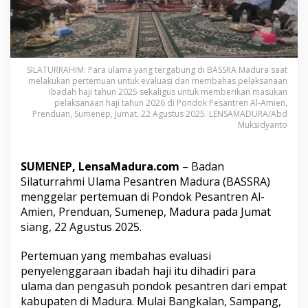
e
p
a
k
a
t
SILATURRAHIM: Para ulama yang tergabung di BASSRA Madura saat
S
melakukan pertemuan untuk evaluasi dan membahas pelaksanaan
ibadah haji tahun 2025 sekaligus untuk memberikan masukan
u
pelaksanaan haji tahun 2026 di Pondok Pesantren Al-Amien,
r
Prenduan, Sumenep, Jumat, 22 Agustus 2025. LENSAMADURA/Abd
a
Muksidyanto
t
i
P
SUMENEP, LensaMadura.com
– Badan
r
e
Silaturrahmi Ulama Pesantren Madura (BASSRA)
s
menggelar pertemuan di Pondok Pesantren Al-
i
Amien, Prenduan, Sumenep, Madura pada Jumat
d
siang, 22 Agustus 2025.
e
n
P
Pertemuan yang membahas evaluasi
r
penyelenggaraan ibadah haji itu dihadiri para
a
ulama dan pengasuh pondok pesantren dari empat
b
kabupaten di Madura. Mulai Bangkalan, Sampang,
o