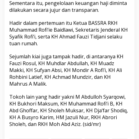
Sementara itu, pengelolaan keuangan haji diminta
dilakukan secara jujur dan transparan.
Hadir dalam pertemuan itu Ketua BASSRA RKH
Muhammad Rofi’ie Baidlawi, Sekretaris Jenderal KH
Syafik Rofi’i, serta KH Ahmad Fauzi Tidjani selaku
tuan rumah.
Sejumlah kiai juga tampak hadir, di antaranya KH
Fauzi Rosul, KH Muhdlar Abdullah, KH Muadz
Makki, KH Sufyan Absi, KH Mondir A Rofi’i, KH Ali
Rohbini Latief, KH Achmad Mundzir, dan KH
Mahrus A Malik.
Tokoh lain yang hadir yakni M Abdulloh Syarqowi,
KH Bukhori Maksum, KH Muhammad Rofi’i B, KH
Abd Ghoffar, KH Sholeh Muksar, KH Dja’far Shodiq,
KH A Busyro Karim, HM Jazuli Nur, RKH Abrori
Sholeh, dan RKH Moh Abd Aziz. (sid/mr)