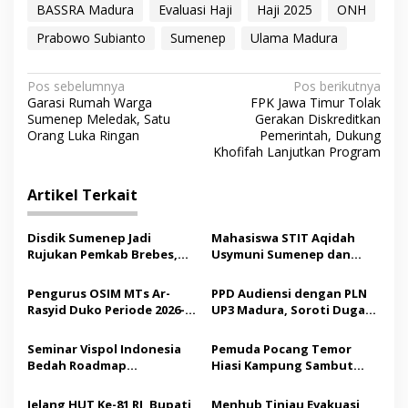
BASSRA Madura
Evaluasi Haji
Haji 2025
ONH
Prabowo Subianto
Sumenep
Ulama Madura
N
Pos sebelumnya
Pos berikutnya
Garasi Rumah Warga
FPK Jawa Timur Tolak
a
Sumenep Meledak, Satu
Gerakan Diskreditkan
v
Orang Luka Ringan
Pemerintah, Dukung
Khofifah Lanjutkan Program
i
g
Artikel Terkait
a
s
Disdik Sumenep Jadi
Mahasiswa STIT Aqidah
Rujukan Pemkab Brebes,
Usymuni Sumenep dan
i
Bupati Paramitha Terkesan
PTIQ Bantu Pemulangan
p
Pendidikan Berbasis
Jenazah WNI Asal Aceh di
Pengurus OSIM MTs Ar-
PPD Audiensi dengan PLN
Budaya
Malaysia
Rasyid Duko Periode 2026-
UP3 Madura, Soroti Dugaan
o
2027 Resmi Dilantik
Pelanggaran Program
s
Listrik Desa di Sumenep
Seminar Vispol Indonesia
Pemuda Pocang Temor
Bedah Roadmap
Hiasi Kampung Sambut
Kesejahteraan Madura,
Hari Kemerdekaan RI
Pendidikan dan Hilirisasi
Jelang HUT Ke-81 RI, Bupati
Menhub Tinjau Evakuasi