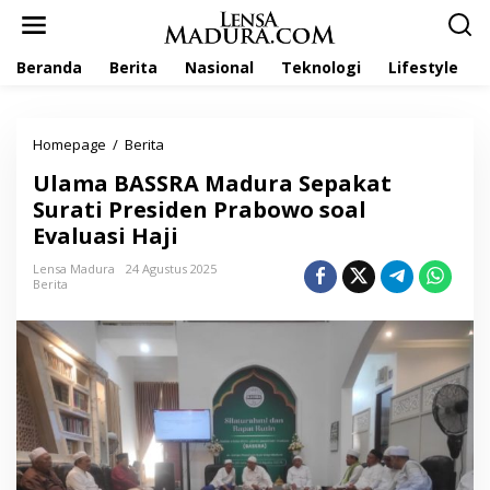
L
e
w
Beranda
Berita
Nasional
Teknologi
Lifestyle
a
t
i
k
Homepage
/
Berita
U
e
l
k
Ulama BASSRA Madura Sepakat
a
o
m
Surati Presiden Prabowo soal
n
a
t
Evaluasi Haji
B
e
A
n
Lensa Madura
24 Agustus 2025
S
Berita
S
R
A
M
a
d
u
r
a
S