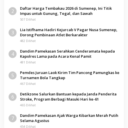
Daftar Harga Tembakau 2026 di Sumenep, Ini Titik
2
Impas untuk Gunung, Tegal, dan Sawah
507 Dilihat
Lia Istifhama Hadiri Kejurcab V Pagar Nusa Sumenep,
3
Dorong Pembinaan Atlet Berkarakter
482 Dilihat
Dandim Pamekasan Serahkan Cenderamata kepada
4
Kapolres Lama pada Acara Kenal Pamit
481 Dilihat
Pemdes Juruan Laok Kirim Tim Pancong Pamungkas ke
5
Turnamen Bola Tangkap
467 Dilihat
Detikzone Salurkan Bantuan kepada Janda Penderita
6
Stroke, Program Berbagi Masuki Hari ke-61
465 Dilihat
Dandim Pamekasan Ajak Warga Kibarkan Merah Putih
7
Selama Agustus
454 Dilihat