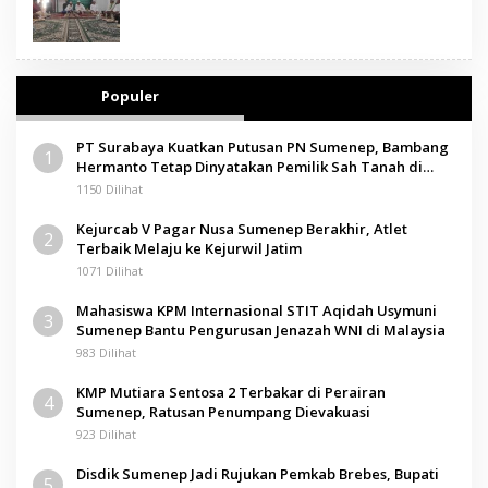
Populer
PT Surabaya Kuatkan Putusan PN Sumenep, Bambang
1
Hermanto Tetap Dinyatakan Pemilik Sah Tanah di
Pamolokan
1150 Dilihat
Kejurcab V Pagar Nusa Sumenep Berakhir, Atlet
2
Terbaik Melaju ke Kejurwil Jatim
1071 Dilihat
Mahasiswa KPM Internasional STIT Aqidah Usymuni
3
Sumenep Bantu Pengurusan Jenazah WNI di Malaysia
983 Dilihat
KMP Mutiara Sentosa 2 Terbakar di Perairan
4
Sumenep, Ratusan Penumpang Dievakuasi
923 Dilihat
Disdik Sumenep Jadi Rujukan Pemkab Brebes, Bupati
5