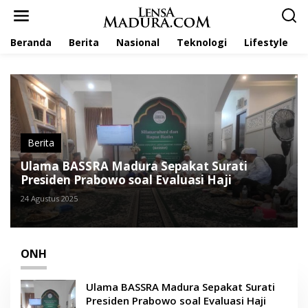
L
e
w
Beranda
Berita
Nasional
Teknologi
Lifestyle
a
t
i
k
e
k
o
n
t
Berita
e
Ulama BASSRA Madura Sepakat Surati
n
Presiden Prabowo soal Evaluasi Haji
24 Agustus 2025
ONH
Ulama BASSRA Madura Sepakat Surati
Presiden Prabowo soal Evaluasi Haji