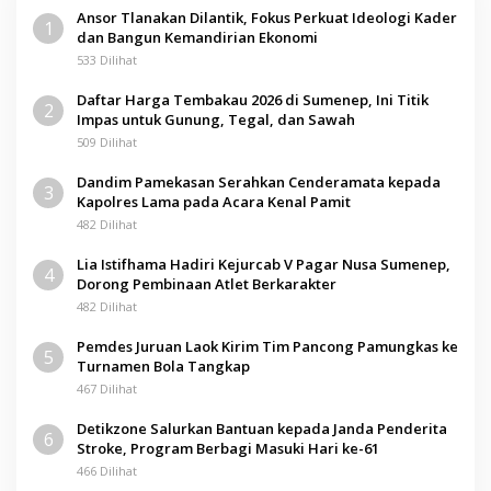
Ansor Tlanakan Dilantik, Fokus Perkuat Ideologi Kader
1
dan Bangun Kemandirian Ekonomi
533 Dilihat
Daftar Harga Tembakau 2026 di Sumenep, Ini Titik
2
Impas untuk Gunung, Tegal, dan Sawah
509 Dilihat
Dandim Pamekasan Serahkan Cenderamata kepada
3
Kapolres Lama pada Acara Kenal Pamit
482 Dilihat
Lia Istifhama Hadiri Kejurcab V Pagar Nusa Sumenep,
4
Dorong Pembinaan Atlet Berkarakter
482 Dilihat
Pemdes Juruan Laok Kirim Tim Pancong Pamungkas ke
5
Turnamen Bola Tangkap
467 Dilihat
Detikzone Salurkan Bantuan kepada Janda Penderita
6
Stroke, Program Berbagi Masuki Hari ke-61
466 Dilihat