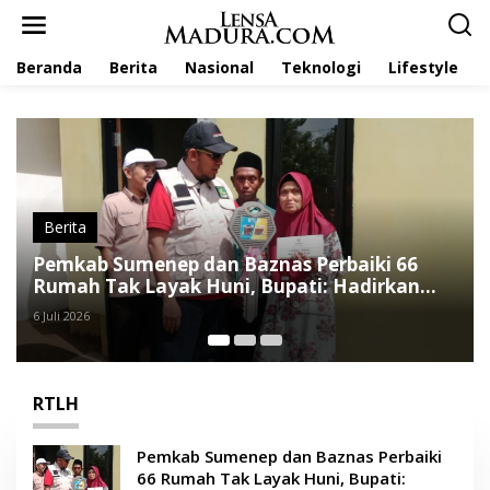
L
e
w
Beranda
Berita
Nasional
Teknologi
Lifestyle
a
t
i
k
e
k
o
n
t
Nasional
e
Perbaiki 66
Khofifah Dampingi Menteri PKP
n
ti: Hadirkan
BSPS 33 Ribu Rumah di Jatim
4 Mei 2026
RTLH
Pemkab Sumenep dan Baznas Perbaiki
66 Rumah Tak Layak Huni, Bupati: