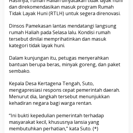
Hasilnya, rumah Haliah dinyatakan tidak layak huni
e
dan direkomendasikan masuk program Rumah
L
Tidak Layak Huni (RTLH) untuk segera direnovasi.
a
n
s
Dinsos Pamekasan lantas mendatangi langsung
i
rumah Haliah pada Selasa lalu. Kondisi rumah
a
tersebut dinilai memprihatinkan dan masuk
H
kategori tidak layak huni.
i
d
u
Dalam kunjungan itu, petugas menyerahkan
p
bantuan berupa beras, minyak goreng, dan paket
S
sembako.
e
b
Kepala Desa Kertagena Tengah, Suto,
a
t
mengapresiasi respons cepat pemerintah daerah.
a
Menurut dia, langkah tersebut menunjukkan
n
kehadiran negara bagi warga rentan.
g
K
“Ini bukti kepedulian pemerintah terhadap
a
r
masyarakat kecil, khususnya lansia yang
a
membutuhkan perhatian,” kata Suto. (*)