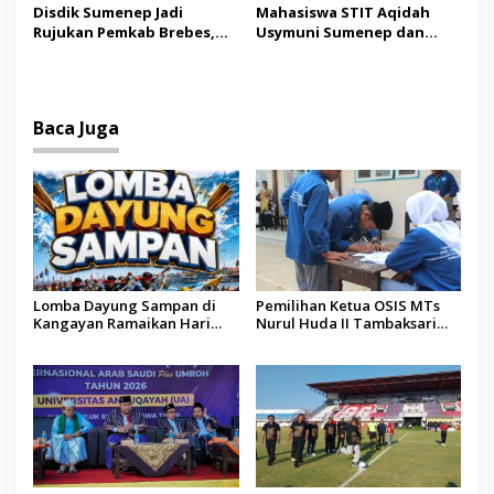
Tindakan Medis
Operator Diaudit
Disdik Sumenep Jadi
Mahasiswa STIT Aqidah
Rujukan Pemkab Brebes,
Usymuni Sumenep dan
Bupati Paramitha Terkesan
PTIQ Bantu Pemulangan
Pendidikan Berbasis
Jenazah WNI Asal Aceh di
Budaya
Malaysia
Baca Juga
Lomba Dayung Sampan di
Pemilihan Ketua OSIS MTs
Kangayan Ramaikan Hari
Nurul Huda II Tambaksari
Jadi ke-757 Kabupaten
Jadi Sarana Pendidikan
Sumenep
Demokrasi bagi Siswa