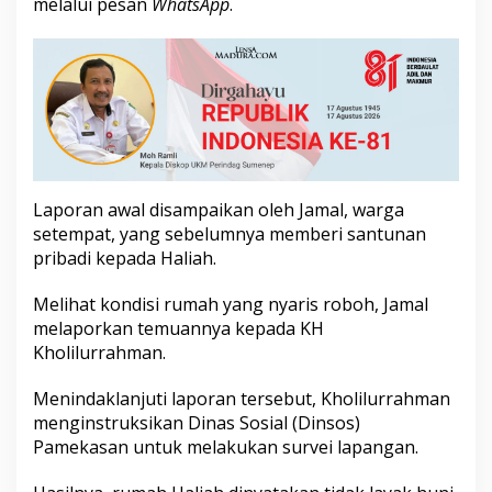
melalui pesan
WhatsApp
.
o
l
i
l
L
a
n
g
s
u
Laporan awal disampaikan oleh Jamal, warga
n
g
setempat, yang sebelumnya memberi santunan
K
pribadi kepada Haliah.
i
r
Melihat kondisi rumah yang nyaris roboh, Jamal
i
melaporkan temuannya kepada KH
m
B
Kholilurrahman.
a
n
Menindaklanjuti laporan tersebut, Kholilurrahman
t
menginstruksikan Dinas Sosial (Dinsos)
u
Pamekasan untuk melakukan survei lapangan.
a
n
k