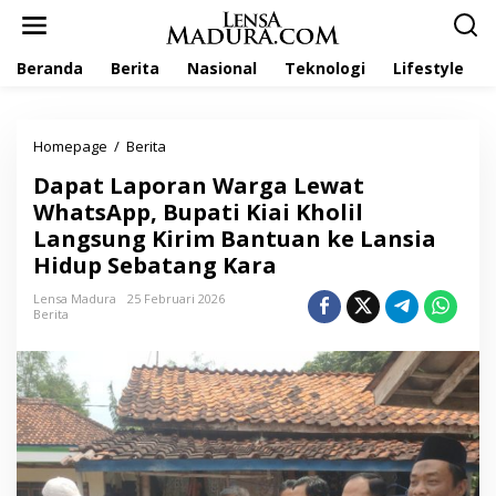
L
e
w
Beranda
Berita
Nasional
Teknologi
Lifestyle
a
t
i
k
Homepage
/
Berita
D
e
a
k
Dapat Laporan Warga Lewat
p
o
a
WhatsApp, Bupati Kiai Kholil
n
t
t
Langsung Kirim Bantuan ke Lansia
L
e
Hidup Sebatang Kara
a
n
p
Lensa Madura
25 Februari 2026
o
Berita
r
a
n
W
a
r
g
a
L