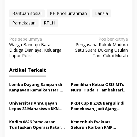
Bantuan sosial
KH Kholilurrahman
Lansia
Pamekasan
RTLH
N
Pos sebelumnya
Pos berikutnya
Warga Banuaju Barat
Pengusaha Rokok Madura
a
Diduga Dianiaya, Keluarga
Satu Suara Dukung Usulan
v
Lapor Polisi
Tarif Cukai Murah
i
Artikel Terkait
g
a
Lomba Dayung Sampan di
Pemilihan Ketua OSIS MTs
s
Kangayan Ramaikan Hari
Nurul Huda II Tambaksari
Jadi ke-757 Kabupaten
Jadi Sarana Pendidikan
i
Sumenep
Demokrasi bagi Siswa
Universitas Annuqayah
PKDI Cup II 2026 Bergulir di
p
Lepas 22 Mahasiswa KKN
Pamekasan, Jadi Ajang
Internasional ke Arab
Silaturahmi Kepala Desa se-
o
Saudi
Madura
Kodim 0826 Pamekasan
Kemenhub Evakuasi
s
Tuntaskan Operasi Katarak
Seluruh Korban KMP
Gratis, 160 Pasien Jalani
Mutiara Sentosa II,