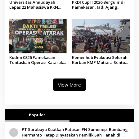
Universitas Annuqayah
PKDI Cup II 2026 Bergulir di
Lepas 22 Mahasiswa KKN
Pamekasan, Jadi Ajang
Internasional ke Arab Saudi
Silaturahmi Kepala Desa se-
Madura
Kodim 0826 Pamekasan
Kemenhub Evakuasi Seluruh
Tuntaskan Operasi Katarak
Korban KMP Mutiara Sentosa
Gratis, 160 Pasien Jalani
II, Operator Diaudit
Tindakan Medis
View More
Populer
PT Surabaya Kuatkan Putusan PN Sumenep, Bambang
1
Hermanto Tetap Dinyatakan Pemilik Sah Tanah di