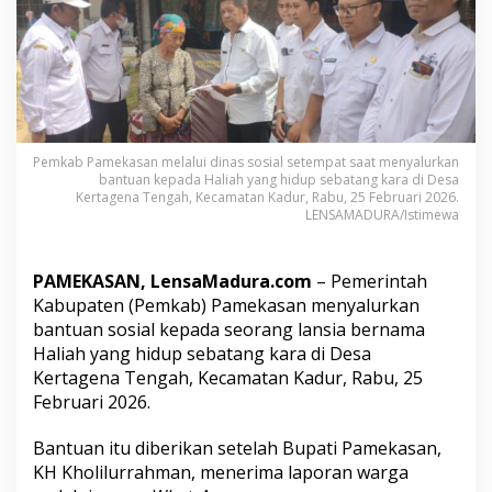
e
w
a
t
W
h
a
t
Pemkab Pamekasan melalui dinas sosial setempat saat menyalurkan
s
bantuan kepada Haliah yang hidup sebatang kara di Desa
A
Kertagena Tengah, Kecamatan Kadur, Rabu, 25 Februari 2026.
p
LENSAMADURA/Istimewa
p
,
B
PAMEKASAN, LensaMadura.com
– Pemerintah
u
Kabupaten (Pemkab) Pamekasan menyalurkan
p
a
bantuan sosial kepada seorang lansia bernama
t
Haliah yang hidup sebatang kara di Desa
i
Kertagena Tengah, Kecamatan Kadur, Rabu, 25
K
Februari 2026.
i
a
i
Bantuan itu diberikan setelah Bupati Pamekasan,
K
KH Kholilurrahman, menerima laporan warga
h