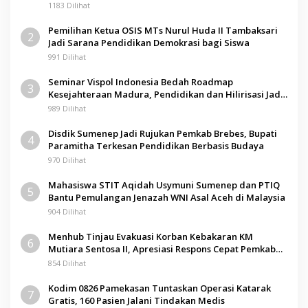
Pamolokan
1183 Dilihat
Pemilihan Ketua OSIS MTs Nurul Huda II Tambaksari
2
Jadi Sarana Pendidikan Demokrasi bagi Siswa
991 Dilihat
Seminar Vispol Indonesia Bedah Roadmap
3
Kesejahteraan Madura, Pendidikan dan Hilirisasi Jadi
Kunci
989 Dilihat
Disdik Sumenep Jadi Rujukan Pemkab Brebes, Bupati
4
Paramitha Terkesan Pendidikan Berbasis Budaya
970 Dilihat
Mahasiswa STIT Aqidah Usymuni Sumenep dan PTIQ
5
Bantu Pemulangan Jenazah WNI Asal Aceh di Malaysia
904 Dilihat
Menhub Tinjau Evakuasi Korban Kebakaran KM
6
Mutiara Sentosa II, Apresiasi Respons Cepat Pemkab
Sumenep
854 Dilihat
Kodim 0826 Pamekasan Tuntaskan Operasi Katarak
7
Gratis, 160 Pasien Jalani Tindakan Medis