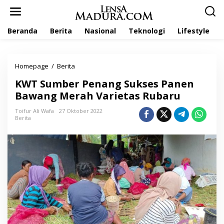
L
e
w
Beranda
Berita
Nasional
Teknologi
Lifestyle
a
t
i
k
Homepage
/
Berita
K
e
W
k
KWT Sumber Penang Sukses Panen
T
o
S
Bawang Merah Varietas Rubaru
n
u
t
m
Toifur Ali Wafa
27 Oktober 2022
e
Berita
b
n
e
r
P
e
n
a
n
g
S
u
k