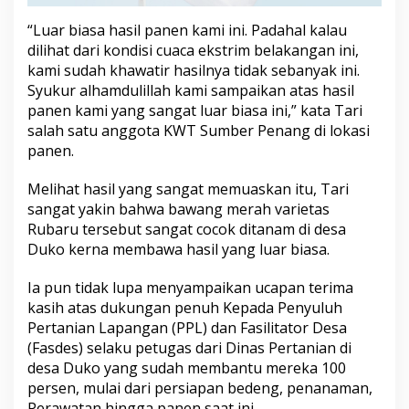
a
s
“Luar biasa hasil panen kami ini. Padahal kalau
R
dilihat dari kondisi cuaca ekstrim belakangan ini,
u
kami sudah khawatir hasilnya tidak sebanyak ini.
b
Syukur alhamdulillah kami sampaikan atas hasil
a
r
panen kami yang sangat luar biasa ini,” kata Tari
u
salah satu anggota KWT Sumber Penang di lokasi
panen.
Melihat hasil yang sangat memuaskan itu, Tari
sangat yakin bahwa bawang merah varietas
Rubaru tersebut sangat cocok ditanam di desa
Duko kerna membawa hasil yang luar biasa.
Ia pun tidak lupa menyampaikan ucapan terima
kasih atas dukungan penuh Kepada Penyuluh
Pertanian Lapangan (PPL) dan Fasilitator Desa
(Fasdes) selaku petugas dari Dinas Pertanian di
desa Duko yang sudah membantu mereka 100
persen, mulai dari persiapan bedeng, penanaman,
Perawatan hingga panen saat ini.