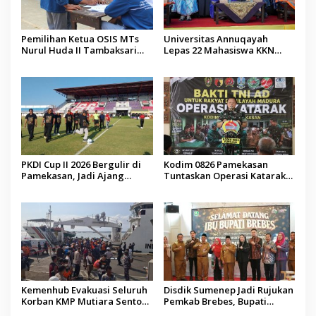
Pemilihan Ketua OSIS MTs
Universitas Annuqayah
Nurul Huda II Tambaksari
Lepas 22 Mahasiswa KKN
Jadi Sarana Pendidikan
Internasional ke Arab Saudi
Demokrasi bagi Siswa
PKDI Cup II 2026 Bergulir di
Kodim 0826 Pamekasan
Pamekasan, Jadi Ajang
Tuntaskan Operasi Katarak
Silaturahmi Kepala Desa se-
Gratis, 160 Pasien Jalani
Madura
Tindakan Medis
Kemenhub Evakuasi Seluruh
Disdik Sumenep Jadi Rujukan
Korban KMP Mutiara Sentosa
Pemkab Brebes, Bupati
II, Operator Diaudit
Paramitha Terkesan