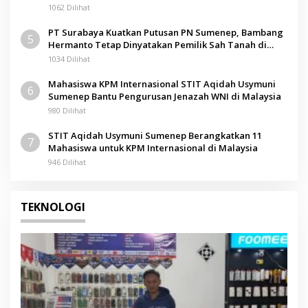
1062 Dilihat
PT Surabaya Kuatkan Putusan PN Sumenep, Bambang
5
Hermanto Tetap Dinyatakan Pemilik Sah Tanah di
Pamolokan
1034 Dilihat
Mahasiswa KPM Internasional STIT Aqidah Usymuni
6
Sumenep Bantu Pengurusan Jenazah WNI di Malaysia
980 Dilihat
STIT Aqidah Usymuni Sumenep Berangkatkan 11
7
Mahasiswa untuk KPM Internasional di Malaysia
946 Dilihat
TEKNOLOGI