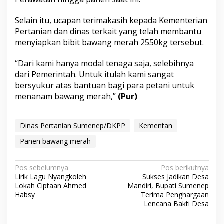
Selain itu, ucapan terimakasih kepada Kementerian
Pertanian dan dinas terkait yang telah membantu
menyiapkan bibit bawang merah 2550kg tersebut.
“Dari kami hanya modal tenaga saja, selebihnya
dari Pemerintah. Untuk itulah kami sangat
bersyukur atas bantuan bagi para petani untuk
menanam bawang merah,”
(Pur)
Dinas Pertanian Sumenep/DKPP
Kementan
Panen bawang merah
N
Pos sebelumnya
Pos berikutnya
Lirik Lagu Nyangkoleh
Sukses Jadikan Desa
a
Lokah Ciptaan Ahmed
Mandiri, Bupati Sumenep
v
Habsy
Terima Penghargaan
Lencana Bakti Desa
i