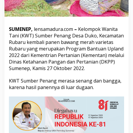
s
e
s
P
a
SUMENEP,
lensamadura.com
–
Kelompok Wanita
n
e
Tani (KWT) Sumber Penang Desa Duko, Kecamatan
n
Rubaru kembali panen bawang merah varietas
B
Rubaru yang merupakan Program Bantuan Upland
a
2022 dari Kementrian Pertanian (Kementan) melalui
w
a
Dinas Ketahanan Pangan dan Pertanian (DKPP)
n
Sumenep, Kamis 27 Oktober 2022.
g
M
KWT Sumber Penang merasa senang dan bangga,
e
karena hasil panennya di luar dugaan.
r
a
h
V
a
r
i
e
t