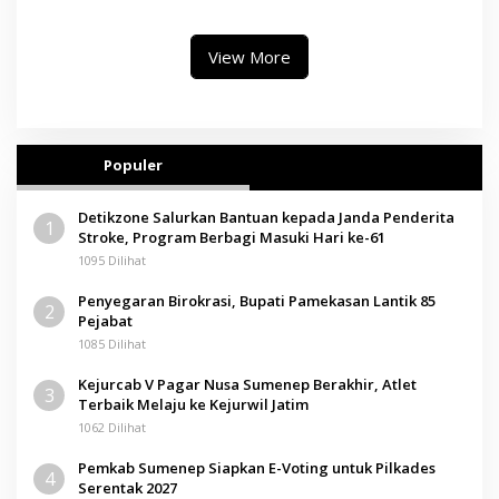
Pendidikan Berbasis Budaya
View More
Populer
Detikzone Salurkan Bantuan kepada Janda Penderita
1
Stroke, Program Berbagi Masuki Hari ke-61
1095 Dilihat
Penyegaran Birokrasi, Bupati Pamekasan Lantik 85
2
Pejabat
1085 Dilihat
Kejurcab V Pagar Nusa Sumenep Berakhir, Atlet
3
Terbaik Melaju ke Kejurwil Jatim
1062 Dilihat
Pemkab Sumenep Siapkan E-Voting untuk Pilkades
4
Serentak 2027