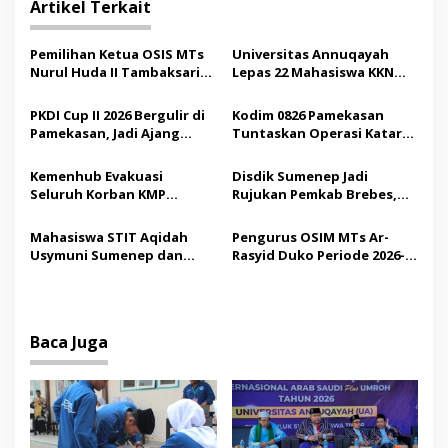
g
Artikel Terkait
a
s
Pemilihan Ketua OSIS MTs
Universitas Annuqayah
Nurul Huda II Tambaksari
Lepas 22 Mahasiswa KKN
i
Jadi Sarana Pendidikan
Internasional ke Arab
p
Demokrasi bagi Siswa
Saudi
PKDI Cup II 2026 Bergulir di
Kodim 0826 Pamekasan
Pamekasan, Jadi Ajang
Tuntaskan Operasi Katarak
o
Silaturahmi Kepala Desa se-
Gratis, 160 Pasien Jalani
s
Madura
Tindakan Medis
Kemenhub Evakuasi
Disdik Sumenep Jadi
Seluruh Korban KMP
Rujukan Pemkab Brebes,
Mutiara Sentosa II,
Bupati Paramitha Terkesan
Operator Diaudit
Pendidikan Berbasis
Mahasiswa STIT Aqidah
Pengurus OSIM MTs Ar-
Budaya
Usymuni Sumenep dan
Rasyid Duko Periode 2026-
PTIQ Bantu Pemulangan
2027 Resmi Dilantik
Jenazah WNI Asal Aceh di
Malaysia
Baca Juga