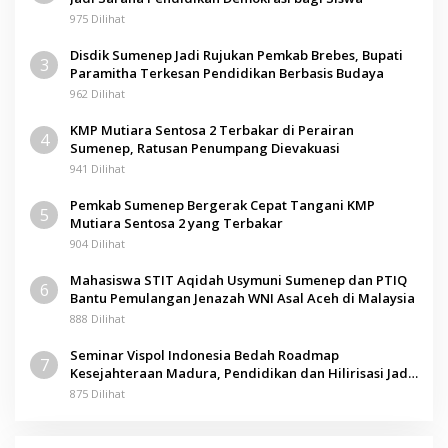
975 Dilihat
Disdik Sumenep Jadi Rujukan Pemkab Brebes, Bupati
3
Paramitha Terkesan Pendidikan Berbasis Budaya
962 Dilihat
KMP Mutiara Sentosa 2 Terbakar di Perairan
4
Sumenep, Ratusan Penumpang Dievakuasi
941 Dilihat
Pemkab Sumenep Bergerak Cepat Tangani KMP
5
Mutiara Sentosa 2 yang Terbakar
904 Dilihat
Mahasiswa STIT Aqidah Usymuni Sumenep dan PTIQ
6
Bantu Pemulangan Jenazah WNI Asal Aceh di Malaysia
888 Dilihat
Seminar Vispol Indonesia Bedah Roadmap
7
Kesejahteraan Madura, Pendidikan dan Hilirisasi Jadi
Kunci
875 Dilihat