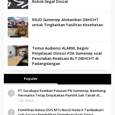
Rokok Ilegal Disoal
RSUD Sumenep Alokasikan DBHCHT
untuk Tingkatkan Fasilitas Kesehatan
Temui Audiensi ALARM, Begini
Penjelasan Dinsos P3A Sumenep soal
Penolakan Realisasi BLT DBHCHT di
Padangdangan
Populer
PT Surabaya Kuatkan Putusan PN Sumenep, Bambang
1
Hermanto Tetap Dinyatakan Pemilik Sah Tanah di
Pamolokan
1181 Dilihat
Pemilihan Ketua OSIS MTs Nurul Huda II Tambaksari
2
Jadi Sarana Pendidikan Demokrasi bagi Siswa