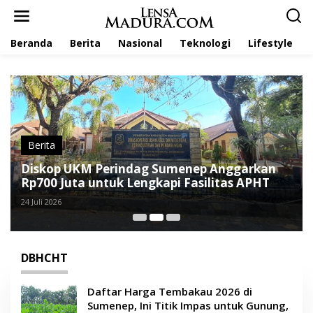
L
e
w
Beranda
Berita
Nasional
Teknologi
Lifestyle
a
t
i
k
e
k
o
n
t
Berita
e
Diskop UKM Perindag Sumenep Anggarkan
n
Rp700 Juta untuk Lengkapi Fasilitas APHT
24 Juli 2026
DBHCHT
Daftar Harga Tembakau 2026 di
Sumenep, Ini Titik Impas untuk Gunung,