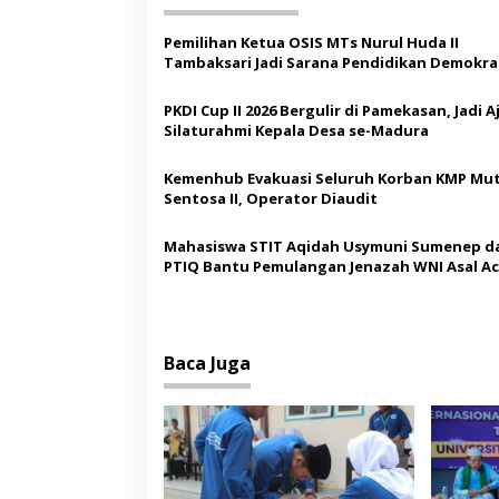
g
a
Pemilihan Ketua OSIS MTs Nurul Huda II
s
Tambaksari Jadi Sarana Pendidikan Demokras
Siswa
i
PKDI Cup II 2026 Bergulir di Pamekasan, Jadi 
p
Silaturahmi Kepala Desa se-Madura
o
Kemenhub Evakuasi Seluruh Korban KMP Mut
s
Sentosa II, Operator Diaudit
Mahasiswa STIT Aqidah Usymuni Sumenep d
PTIQ Bantu Pemulangan Jenazah WNI Asal Ac
Malaysia
Baca Juga