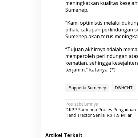
meningkatkan kualitas kesejah
Sumenep.
“Kami optimistis melalui duku
pihak, cakupan perlindungan s
Sumenep akan terus meningkat,”
“Tujuan akhirnya adalah mema
memperoleh perlindungan atas
kematian, sehingga kesejahte
terjamin,” katanya. (*)
Bappeda Sumenep
DBHCHT
N
Pos sebelumnya
DKPP Sumenep Proses Pengadaan
a
Hand Tractor Senilai Rp 1,9 Miliar
v
i
Artikel Terkait