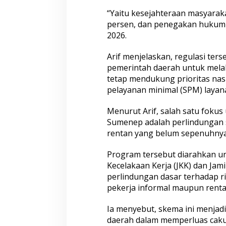
“Yaitu kesejahteraan masyarak
persen, dan penegakan hukum 10
2026.
Arif menjelaskan, regulasi ter
pemerintah daerah untuk melak
tetap mendukung prioritas nas
pelayanan minimal (SPM) layana
Menurut Arif, salah satu fok
Sumenep adalah perlindungan s
rentan yang belum sepenuhnya 
Program tersebut diarahkan u
Kecelakaan Kerja (JKK) dan Jam
perlindungan dasar terhadap r
pekerja informal maupun renta
Ia menyebut, skema ini menjad
daerah dalam memperluas caku