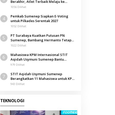
Berakhir, Atlet Terbaik Melaju ke
Kejurwil Jatim
1056 Dilihat
Pemkab Sumenep Siapkan E-Voting
4
untuk Pilkades Serentak 2027
1052 Dilihat
PT Surabaya Kuatkan Putusan PN
5
Sumenep, Bambang Hermanto Tetap
Dinyatakan Pemilik Sah Tanah di
1022 Dilihat
Pamolokan
Mahasiswa KPM Internasional STIT
6
Aqidah Usymuni Sumenep Bantu
Pengurusan Jenazah WNI di Malaysia
979 Dilihat
STIT Aqidah Usymuni Sumenep
7
Berangkatkan 11 Mahasiswa untuk KPM
Internasional di Malaysia
943 Dilihat
TEKNOLOGI