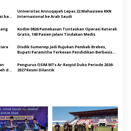
Universitas Annuqayah Lepas 22 Mahasiswa KKN
i bagi
Internasional ke Arab Saudi
Ajang
Kodim 0826 Pamekasan Tuntaskan Operasi Katarak
Gratis, 160 Pasien Jalani Tindakan Medis
iara
Disdik Sumenep Jadi Rujukan Pemkab Brebes,
Bupati Paramitha Terkesan Pendidikan Berbasis
Budaya
an
Pengurus OSIM MTs Ar-Rasyid Duko Periode 2026-
eh di
2027 Resmi Dilantik