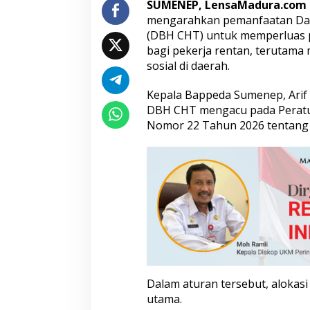
SUMENEP, LensaMadura.com
l
mengarahkan pemanfaatan Dana
i
(DBH CHT) untuk memperluas p
n
d
bagi pekerja rentan, terutama
u
sosial di daerah.
n
g
Kepala Bappeda Sumenep, Arif
a
DBH CHT mengacu pada Peratu
n
K
Nomor 22 Tahun 2026 tentan
e
t
e
n
a
g
a
k
e
r
j
a
Dalam aturan tersebut, alokasi
a
n
utama.