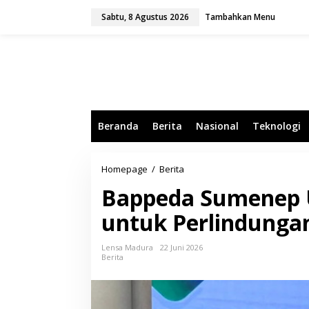
L
Sabtu, 8 Agustus 2026
Tambahkan Menu
e
w
a
t
i
k
e
k
o
Beranda
Berita
Nasional
Teknologi
n
t
e
n
Homepage
/
Berita
B
a
Bappeda Sumenep 
p
p
untuk Perlindunga
e
d
a
Lensa Madura
22 Juni 2026
S
Berita
u
m
e
n