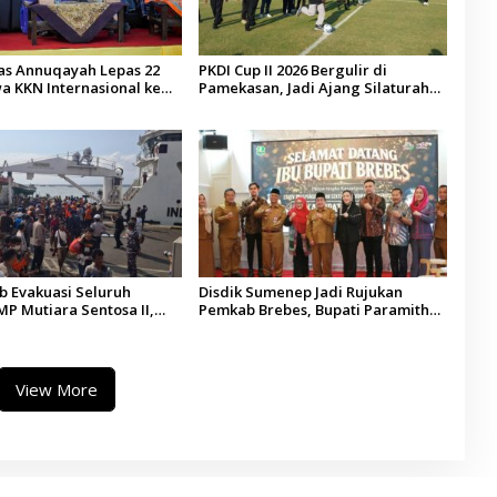
tas Annuqayah Lepas 22
PKDI Cup II 2026 Bergulir di
a KKN Internasional ke
Pamekasan, Jadi Ajang Silaturahmi
di
Kepala Desa se-Madura
 Evakuasi Seluruh
Disdik Sumenep Jadi Rujukan
P Mutiara Sentosa II,
Pemkab Brebes, Bupati Paramitha
 Diaudit
Terkesan Pendidikan Berbasis
Budaya
View More