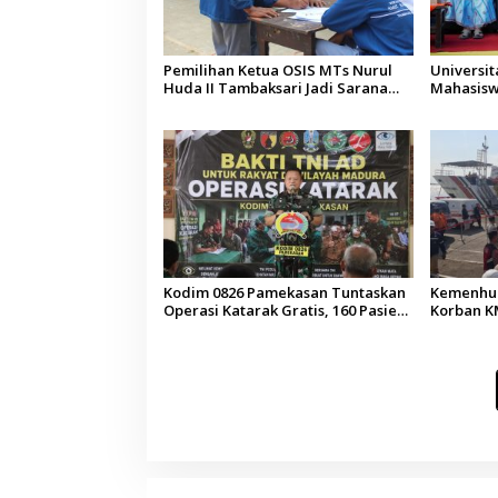
Pemilihan Ketua OSIS MTs Nurul
Universi
Huda II Tambaksari Jadi Sarana
Mahasisw
Pendidikan Demokrasi bagi Siswa
Arab Sau
Kodim 0826 Pamekasan Tuntaskan
Kemenhub
Operasi Katarak Gratis, 160 Pasien
Korban KM
Jalani Tindakan Medis
Operator