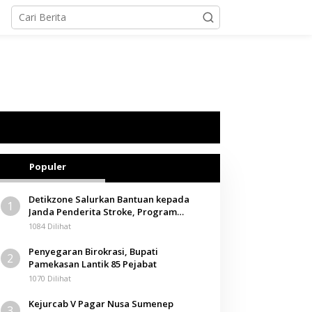
Populer
Detikzone Salurkan Bantuan kepada
1
Janda Penderita Stroke, Program
Berbagi Masuki Hari ke-61
1084 Dilihat
Penyegaran Birokrasi, Bupati
2
Pamekasan Lantik 85 Pejabat
1070 Dilihat
Kejurcab V Pagar Nusa Sumenep
3