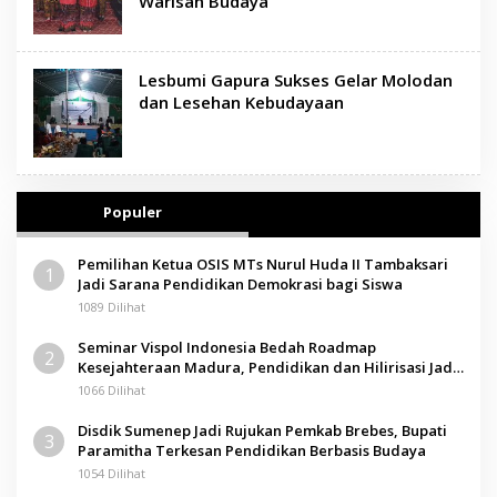
Warisan Budaya
Lesbumi Gapura Sukses Gelar Molodan
dan Lesehan Kebudayaan
Populer
Pemilihan Ketua OSIS MTs Nurul Huda II Tambaksari
1
Jadi Sarana Pendidikan Demokrasi bagi Siswa
1089 Dilihat
Seminar Vispol Indonesia Bedah Roadmap
2
Kesejahteraan Madura, Pendidikan dan Hilirisasi Jadi
Kunci
1066 Dilihat
Disdik Sumenep Jadi Rujukan Pemkab Brebes, Bupati
3
Paramitha Terkesan Pendidikan Berbasis Budaya
1054 Dilihat