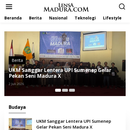
L
e
w
Beranda
Berita
Nasional
Teknologi
Lifestyle
a
t
i
k
e
k
o
n
t
Berita
e
Disbudporapar Sumenep Perkuat Ekosistem
n
Budaya Keris Lewat Kolaborasi Lintas Sektor
22 Juni 2026
Budaya
UKM Sanggar Lentera UPI Sumenep
Gelar Pekan Seni Madura X