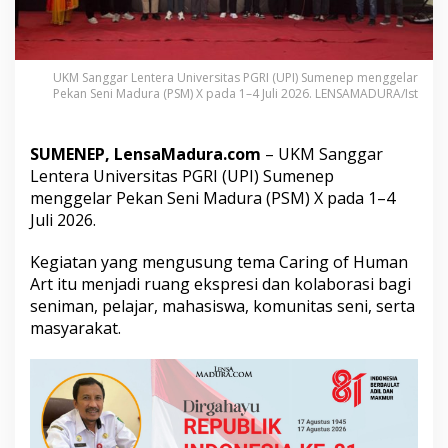
P
I
S
u
UKM Sanggar Lentera Universitas PGRI (UPI) Sumenep menggelar
m
Pekan Seni Madura (PSM) X pada 1–4 Juli 2026. LENSAMADURA/Ist
e
n
e
SUMENEP, LensaMadura.com
– UKM Sanggar
p
G
Lentera Universitas PGRI (UPI) Sumenep
e
menggelar Pekan Seni Madura (PSM) X pada 1–4
l
Juli 2026.
a
r
Kegiatan yang mengusung tema Caring of Human
P
e
Art itu menjadi ruang ekspresi dan kolaborasi bagi
k
seniman, pelajar, mahasiswa, komunitas seni, serta
a
masyarakat.
n
S
e
n
i
M
a