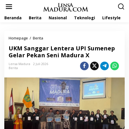
L
e
w
Beranda
Berita
Nasional
Teknologi
Lifestyle
a
t
i
k
Homepage
/
Berita
U
e
K
k
UKM Sanggar Lentera UPI Sumenep
M
o
S
Gelar Pekan Seni Madura X
n
a
t
n
Lensa Madura
2 Juli 2026
e
Berita
g
n
g
a
r
L
e
n
t
e
r
a
U