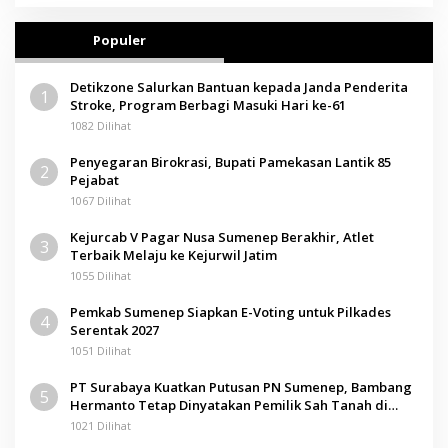
Populer
Detikzone Salurkan Bantuan kepada Janda Penderita
1
Stroke, Program Berbagi Masuki Hari ke-61
1082 Dilihat
Penyegaran Birokrasi, Bupati Pamekasan Lantik 85
2
Pejabat
1067 Dilihat
Kejurcab V Pagar Nusa Sumenep Berakhir, Atlet
3
Terbaik Melaju ke Kejurwil Jatim
1055 Dilihat
Pemkab Sumenep Siapkan E-Voting untuk Pilkades
4
Serentak 2027
1051 Dilihat
PT Surabaya Kuatkan Putusan PN Sumenep, Bambang
5
Hermanto Tetap Dinyatakan Pemilik Sah Tanah di
Pamolokan
1021 Dilihat