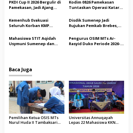
Demokrasi bagi Siswa
Saudi
PKDI Cup II 2026 Bergulir di
Kodim 0826 Pamekasan
o
Pamekasan, Jadi Ajang
Tuntaskan Operasi Katarak
s
Silaturahmi Kepala Desa se-
Gratis, 160 Pasien Jalani
Madura
Tindakan Medis
Kemenhub Evakuasi
Disdik Sumenep Jadi
Seluruh Korban KMP
Rujukan Pemkab Brebes,
Mutiara Sentosa II,
Bupati Paramitha Terkesan
Operator Diaudit
Pendidikan Berbasis
Mahasiswa STIT Aqidah
Pengurus OSIM MTs Ar-
Budaya
Usymuni Sumenep dan
Rasyid Duko Periode 2026-
PTIQ Bantu Pemulangan
2027 Resmi Dilantik
Jenazah WNI Asal Aceh di
Malaysia
Baca Juga
Pemilihan Ketua OSIS MTs
Universitas Annuqayah
Nurul Huda II Tambaksari
Lepas 22 Mahasiswa KKN
Jadi Sarana Pendidikan
Internasional ke Arab Saudi
Demokrasi bagi Siswa