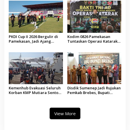
PKDI Cup II 2026 Bergulir di
Kodim 0826 Pamekasan
Pamekasan, Jadi Ajang
Tuntaskan Operasi Katarak
Silaturahmi Kepala Desa se-
Gratis, 160 Pasien Jalani
Madura
Tindakan Medis
Kemenhub Evakuasi Seluruh
Disdik Sumenep Jadi Rujukan
Korban KMP Mutiara Sentosa
Pemkab Brebes, Bupati
II, Operator Diaudit
Paramitha Terkesan
Pendidikan Berbasis Budaya
View More