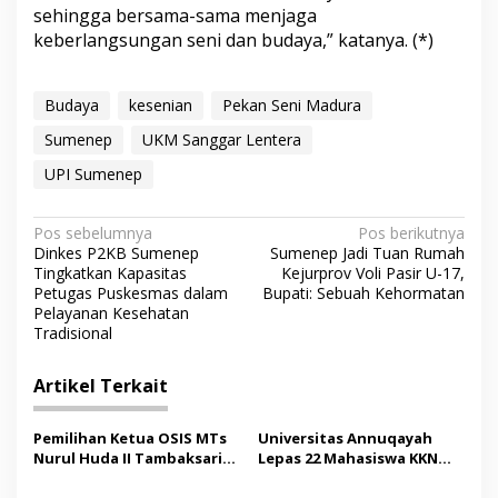
sehingga bersama-sama menjaga
keberlangsungan seni dan budaya,” katanya. (*)
Budaya
kesenian
Pekan Seni Madura
Sumenep
UKM Sanggar Lentera
UPI Sumenep
N
Pos sebelumnya
Pos berikutnya
Dinkes P2KB Sumenep
Sumenep Jadi Tuan Rumah
a
Tingkatkan Kapasitas
Kejurprov Voli Pasir U-17,
v
Petugas Puskesmas dalam
Bupati: Sebuah Kehormatan
Pelayanan Kesehatan
i
Tradisional
g
Artikel Terkait
a
s
Pemilihan Ketua OSIS MTs
Universitas Annuqayah
i
Nurul Huda II Tambaksari
Lepas 22 Mahasiswa KKN
p
Jadi Sarana Pendidikan
Internasional ke Arab