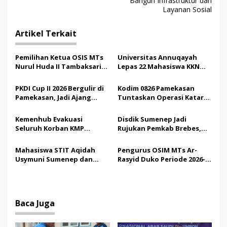
v
Bangun Infrastruktur dan
Layanan Sosial
i
g
Artikel Terkait
a
s
Pemilihan Ketua OSIS MTs
Universitas Annuqayah
Nurul Huda II Tambaksari
Lepas 22 Mahasiswa KKN
i
Jadi Sarana Pendidikan
Internasional ke Arab
p
Demokrasi bagi Siswa
Saudi
PKDI Cup II 2026 Bergulir di
Kodim 0826 Pamekasan
Pamekasan, Jadi Ajang
Tuntaskan Operasi Katarak
o
Silaturahmi Kepala Desa se-
Gratis, 160 Pasien Jalani
s
Madura
Tindakan Medis
Kemenhub Evakuasi
Disdik Sumenep Jadi
Seluruh Korban KMP
Rujukan Pemkab Brebes,
Mutiara Sentosa II,
Bupati Paramitha Terkesan
Operator Diaudit
Pendidikan Berbasis
Mahasiswa STIT Aqidah
Pengurus OSIM MTs Ar-
Budaya
Usymuni Sumenep dan
Rasyid Duko Periode 2026-
PTIQ Bantu Pemulangan
2027 Resmi Dilantik
Jenazah WNI Asal Aceh di
Malaysia
Baca Juga