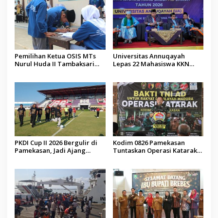
Pemilihan Ketua OSIS MTs
Universitas Annuqayah
Nurul Huda II Tambaksari
Lepas 22 Mahasiswa KKN
Jadi Sarana Pendidikan
Internasional ke Arab Saudi
Demokrasi bagi Siswa
PKDI Cup II 2026 Bergulir di
Kodim 0826 Pamekasan
Pamekasan, Jadi Ajang
Tuntaskan Operasi Katarak
Silaturahmi Kepala Desa se-
Gratis, 160 Pasien Jalani
Madura
Tindakan Medis