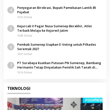
Penyegaran Birokrasi, Bupati Pamekasan Lantik 85
4
Pejabat
1055 Dilihat
Kejurcab V Pagar Nusa Sumenep Berakhir, Atlet
5
Terbaik Melaju ke Kejurwil Jatim
1048 Dilihat
Pemkab Sumenep Siapkan E-Voting untuk Pilkades
6
Serentak 2027
1047 Dilihat
PT Surabaya Kuatkan Putusan PN Sumenep, Bambang
7
Hermanto Tetap Dinyatakan Pemilik Sah Tanah di
Pamolokan
1016 Dilihat
TEKNOLOGI