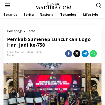
L
e
w
Beranda
Berita
Nasional
Teknologi
Lifestyle
a
t
i
k
Homepage
/
Berita
P
e
e
k
Pemkab Sumenep Luncurkan Logo
m
o
k
Hari Jadi ke-758
n
a
t
b
Lensa Madura
20 Juni 2026
e
Berita
S
n
u
m
e
n
e
p
L
u
n
c
u