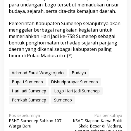
para undangan. Logo tersebut memadukan unsur
budaya, sejarah, serta cita-cita kemajuan daerah.
Pemerintah Kabupaten Sumenep selanjutnya akan
menggelar berbagai rangkaian kegiatan untuk
memeriahkan Hari Jadi ke-758 Sumenep sebagai
bentuk penghormatan terhadap sejarah panjang
daerah yang dikenal sebagai kabupaten paling
timur di Pulau Madura itu. (*)
Achmad Fauzi Wongsojudo
Budaya
Bupati Sumenep
Disbudporapar Sumenep
Hari Jadi Sumenep
Logo Hari Jadi Sumenep
Pemkab Sumenep
Sumenep
N
Pos sebelumnya
Pos berikutnya
PSHT Sumenep Sahkan 107
KSAD Siapkan Karya Bakti
a
Warga Baru
Skala Besar di Madura,