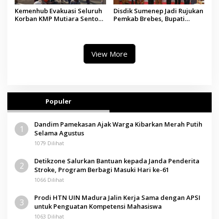
Kemenhub Evakuasi Seluruh
Disdik Sumenep Jadi Rujukan
Korban KMP Mutiara Sentosa
Pemkab Brebes, Bupati
II, Operator Diaudit
Paramitha Terkesan
Pendidikan Berbasis Budaya
View More
Populer
Dandim Pamekasan Ajak Warga Kibarkan Merah Putih
1
Selama Agustus
1079 Dilihat
Detikzone Salurkan Bantuan kepada Janda Penderita
2
Stroke, Program Berbagi Masuki Hari ke-61
1066 Dilihat
Prodi HTN UIN Madura Jalin Kerja Sama dengan APSI
3
untuk Penguatan Kompetensi Mahasiswa
1063 Dilihat