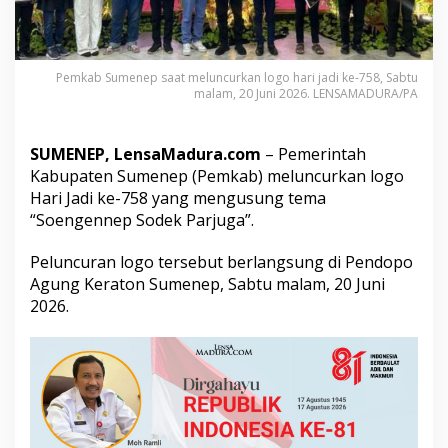
r
k
a
n
Pemkab Sumenep saat meluncurkan logo hari jadi ke-758, Sabtu
L
malam, 20 Juni 2026. LENSAMADURA/PA
o
g
o
SUMENEP, LensaMadura.com
– Pemerintah
H
a
Kabupaten Sumenep (Pemkab) meluncurkan logo
r
Hari Jadi ke-758 yang mengusung tema
i
“Soengennep Sodek Parjuga”.
J
a
Peluncuran logo tersebut berlangsung di Pendopo
d
i
Agung Keraton Sumenep, Sabtu malam, 20 Juni
k
2026.
e
-
7
5
8