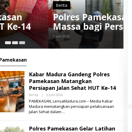
elar Latihan Pengendalian
l Samapta
16
 Pamekasan
Kabar Madura Gandeng Polres
Pamekasan Matangkan
Persiapan Jalan Sehat HUT Ke-14
Berita
|
5 Juni 2026
O
L
PAMEKASAN, LensaMadura.com – Media Kabar
E
Madura mematangkan persiapan pelaksanaan
H
Jalan Sehat dalam
L
E
N
S
Polres Pamekasan Gelar Latihan
A
M