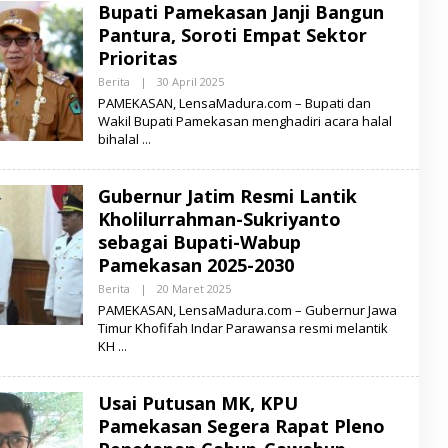
Bupati Pamekasan Janji Bangun
A
M
Pantura, Soroti Empat Sektor
A
D
Prioritas
U
R
Berita
|
30 April 2025
O
A
L
PAMEKASAN, LensaMadura.com – Bupati dan
E
Wakil Bupati Pamekasan menghadiri acara halal
H
bihalal
L
E
N
S
Gubernur Jatim Resmi Lantik
A
M
Kholilurrahman-Sukriyanto
A
D
sebagai Bupati-Wabup
U
Pamekasan 2025-2030
R
A
Berita
|
20 Maret 2025
O
L
PAMEKASAN, LensaMadura.com – Gubernur Jawa
E
Timur Khofifah Indar Parawansa resmi melantik
H
KH
L
E
N
S
Usai Putusan MK, KPU
A
M
Pamekasan Segera Rapat Pleno
A
D