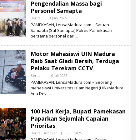
Pengendalian Massa bagi
A
D
Personel Samapta
U
R
Berita
|
3 Juni 2026
O
A
L
PAMEKASAN, LensaMadura.com – Satuan
E
Samapta (Sat Samapta) Polres Pamekasan
H
bersama personel dari
L
E
N
S
Motor Mahasiswi UIN Madura
A
M
Raib Saat Gladi Bersih, Terduga
A
D
Pelaku Terekam CCTV
U
R
Berita
|
16 Juli 2025
O
A
L
PAMEKASAN, LensaMadura.com – Seorang
E
mahasiswi Universitas Islam Negeri (UIN) Madura,
H
Ana Devi
L
E
N
S
100 Hari Kerja, Bupati Pamekasan
A
M
Paparkan Sejumlah Capaian
A
D
Prioritas
U
R
Berita
,
Discover
|
3 Juli 2025
O
A
L
PAMEKASAN, LensaMadura.com – Bupati