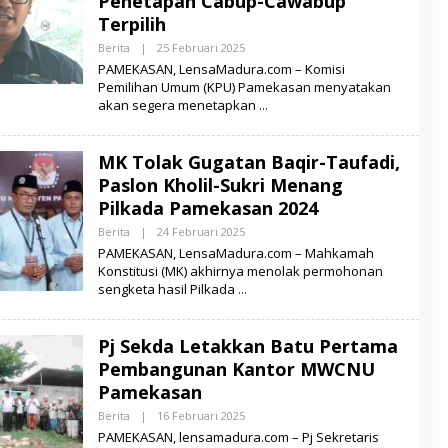
Penetapan Cabup-Cawabup
U
Terpilih
R
A
Berita
|
25 Februari 2025
O
L
PAMEKASAN, LensaMadura.com – Komisi
E
Pemilihan Umum (KPU) Pamekasan menyatakan
H
akan segera menetapkan
L
E
N
S
MK Tolak Gugatan Baqir-Taufadi,
A
M
Paslon Kholil-Sukri Menang
A
D
Pilkada Pamekasan 2024
U
R
Berita
|
24 Februari 2025
O
A
L
PAMEKASAN, LensaMadura.com – Mahkamah
E
Konstitusi (MK) akhirnya menolak permohonan
H
sengketa hasil Pilkada
L
E
N
S
Pj Sekda Letakkan Batu Pertama
A
M
Pembangunan Kantor MWCNU
A
D
Pamekasan
U
R
Berita
|
16 Februari 2025
O
A
L
PAMEKASAN, lensamadura.com – Pj Sekretaris
E