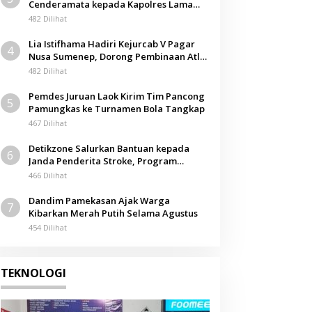
Cenderamata kepada Kapolres Lama
Berita
pada Acara Kenal Pamit
482 Dilihat
Motor Mahasiswi UIN Madura R
Lia Istifhama Hadiri Kejurcab V Pagar
4
Bersih, Terduga Pelaku Terek
Nusa Sumenep, Dorong Pembinaan Atlet
Berkarakter
482 Dilihat
 Juli 2025
Pemdes Juruan Laok Kirim Tim Pancong
5
Pamungkas ke Turnamen Bola Tangkap
467 Dilihat
Detikzone Salurkan Bantuan kepada
6
Janda Penderita Stroke, Program
Berbagi Masuki Hari ke-61
466 Dilihat
Dandim Pamekasan Ajak Warga
7
Kibarkan Merah Putih Selama Agustus
454 Dilihat
TEKNOLOGI