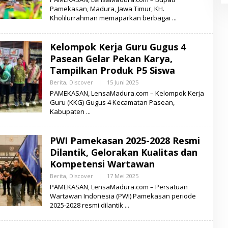
E
Pamekasan, Madura, Jawa Timur, KH.
H
Kholilurrahman memaparkan berbagai
L
E
N
S
Kelompok Kerja Guru Gugus 4
A
M
Pasean Gelar Pekan Karya,
A
D
Tampilkan Produk P5 Siswa
U
R
Berita
,
Discover
|
15 Juni 2025
O
A
L
PAMEKASAN, LensaMadura.com – Kelompok Kerja
E
Guru (KKG) Gugus 4 Kecamatan Pasean,
H
Kabupaten
L
E
N
S
PWI Pamekasan 2025-2028 Resmi
A
M
Dilantik, Gelorakan Kualitas dan
A
D
Kompetensi Wartawan
U
R
Berita
,
Discover
|
17 Mei 2025
O
A
L
PAMEKASAN, LensaMadura.com – Persatuan
E
Wartawan Indonesia (PWI) Pamekasan periode
H
2025-2028 resmi dilantik
L
E
N
S