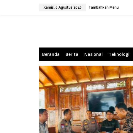
L
Kamis, 6 Agustus 2026
Tambahkan Menu
e
w
a
t
i
k
e
k
o
Beranda
Berita
Nasional
Teknologi
n
t
e
n