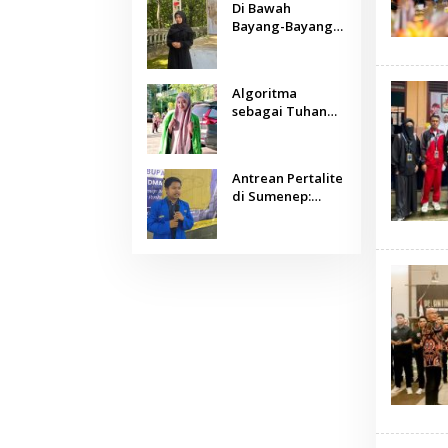
Di Bawah
Bayang-Bayang
Algoritma:
Menjaga Nurani
Kemanusiaan di
Algoritma
Era Kecerdasan
sebagai Tuhan
Buatan
Baru: Agama,
Sains, dan
Manusia
Antrean Pertalite
di Sumenep:
Ketika Geopolitik
Global Mengetuk
Dapur Rakyat
Kepulauan