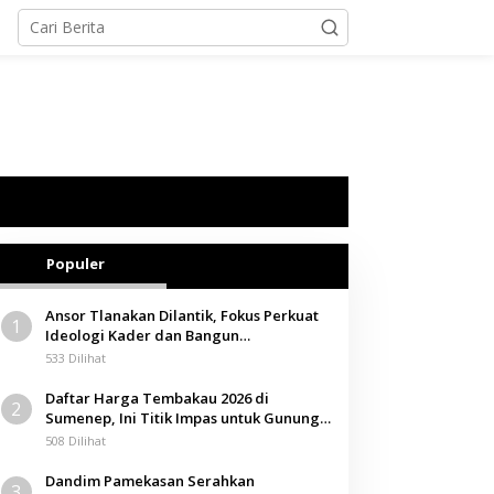
Populer
Ansor Tlanakan Dilantik, Fokus Perkuat
1
Ideologi Kader dan Bangun
Kemandirian Ekonomi
533 Dilihat
Daftar Harga Tembakau 2026 di
2
Sumenep, Ini Titik Impas untuk Gunung,
Tegal, dan Sawah
508 Dilihat
Dandim Pamekasan Serahkan
3