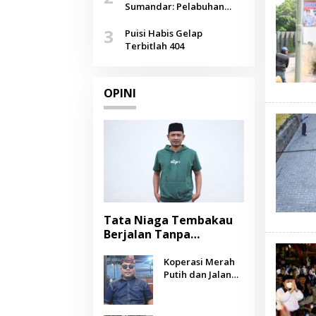
Agustus
Sumandar: Pelabuhan
Pasongsongan, Salopeng,
3
Selendang Benang Merah
Puisi Habis Gelap
Lombang
Terbitlah 404
OPINI
Tata Niaga Tembakau
Berjalan Tanpa
Instrumen, Benarkah
Negara Berpihak
Koperasi Merah
Putih dan Jalan
kepada Petani?
Panjang Menuju
Kesejahteraan