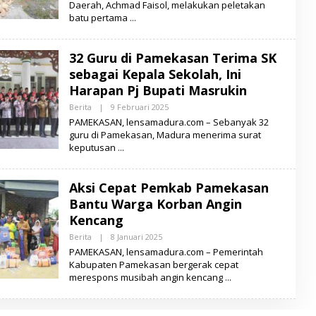
Daerah, Achmad Faisol, melakukan peletakan
H
batu pertama
L
E
N
S
32 Guru di Pamekasan Terima SK
A
M
sebagai Kepala Sekolah, Ini
A
D
Harapan Pj Bupati Masrukin
U
R
Berita
|
9 Februari 2025
O
A
L
PAMEKASAN, lensamadura.com – Sebanyak 32
E
guru di Pamekasan, Madura menerima surat
H
keputusan
L
E
N
S
Aksi Cepat Pemkab Pamekasan
A
M
Bantu Warga Korban Angin
A
D
Kencang
U
R
Berita
|
8 Januari 2025
O
A
L
PAMEKASAN, lensamadura.com – Pemerintah
E
Kabupaten Pamekasan bergerak cepat
H
merespons musibah angin kencang
L
E
N
S
A