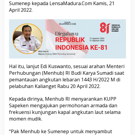
Sumenep kepada LensaMadura.Com Kamis, 21
n
t
April 2022.
u
k
K
e
p
u
l
a
u
a
Hal itu, lanjut Edi Kuswanto, sesuai arahan Menteri
n
Perhubungan (Menhub) RI Budi Karya Sumadi saat
S
pemantauan angkutan lebaran 1443 H/2022 M di
u
m
pelabuhan Kalianget Rabu 20 April 2022.
e
n
Kepada dirinya, Menhub RI menyarankan KUPP
e
Sapeken mengajukan permohonan armada dan
p
frekuensi kunjungan kapal angkutan laut selama
momen mudik.
“Pak Menhub ke Sumenep untuk menyambut