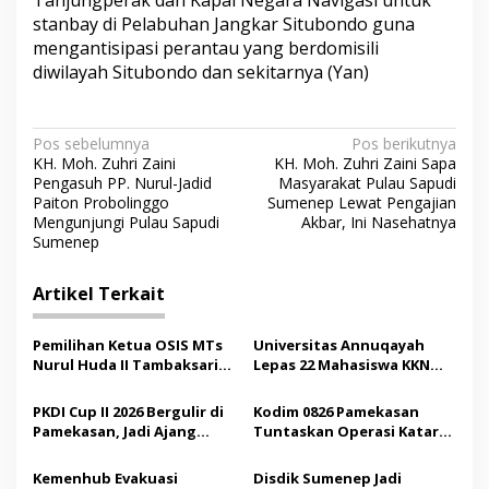
stanbay di Pelabuhan Jangkar Situbondo guna
mengantisipasi perantau yang berdomisili
diwilayah Situbondo dan sekitarnya (Yan)
N
Pos sebelumnya
Pos berikutnya
KH. Moh. Zuhri Zaini
KH. Moh. Zuhri Zaini Sapa
a
Pengasuh PP. Nurul-Jadid
Masyarakat Pulau Sapudi
v
Paiton Probolinggo
Sumenep Lewat Pengajian
Mengunjungi Pulau Sapudi
Akbar, Ini Nasehatnya
i
Sumenep
g
Artikel Terkait
a
s
Pemilihan Ketua OSIS MTs
Universitas Annuqayah
i
Nurul Huda II Tambaksari
Lepas 22 Mahasiswa KKN
p
Jadi Sarana Pendidikan
Internasional ke Arab
Demokrasi bagi Siswa
Saudi
PKDI Cup II 2026 Bergulir di
Kodim 0826 Pamekasan
o
Pamekasan, Jadi Ajang
Tuntaskan Operasi Katarak
s
Silaturahmi Kepala Desa se-
Gratis, 160 Pasien Jalani
Madura
Tindakan Medis
Kemenhub Evakuasi
Disdik Sumenep Jadi