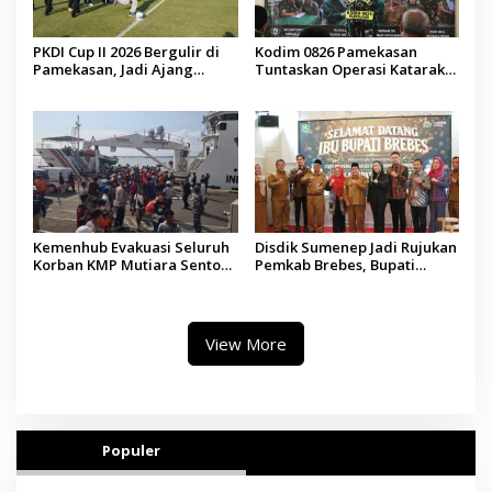
PKDI Cup II 2026 Bergulir di
Kodim 0826 Pamekasan
Pamekasan, Jadi Ajang
Tuntaskan Operasi Katarak
Silaturahmi Kepala Desa se-
Gratis, 160 Pasien Jalani
Madura
Tindakan Medis
Kemenhub Evakuasi Seluruh
Disdik Sumenep Jadi Rujukan
Korban KMP Mutiara Sentosa
Pemkab Brebes, Bupati
II, Operator Diaudit
Paramitha Terkesan
Pendidikan Berbasis Budaya
View More
Populer