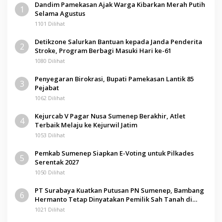
Dandim Pamekasan Ajak Warga Kibarkan Merah Putih
1
Selama Agustus
1101 Dilihat
Detikzone Salurkan Bantuan kepada Janda Penderita
2
Stroke, Program Berbagi Masuki Hari ke-61
1080 Dilihat
Penyegaran Birokrasi, Bupati Pamekasan Lantik 85
3
Pejabat
1062 Dilihat
Kejurcab V Pagar Nusa Sumenep Berakhir, Atlet
4
Terbaik Melaju ke Kejurwil Jatim
1053 Dilihat
Pemkab Sumenep Siapkan E-Voting untuk Pilkades
5
Serentak 2027
1050 Dilihat
PT Surabaya Kuatkan Putusan PN Sumenep, Bambang
6
Hermanto Tetap Dinyatakan Pemilik Sah Tanah di
Pamolokan
1021 Dilihat