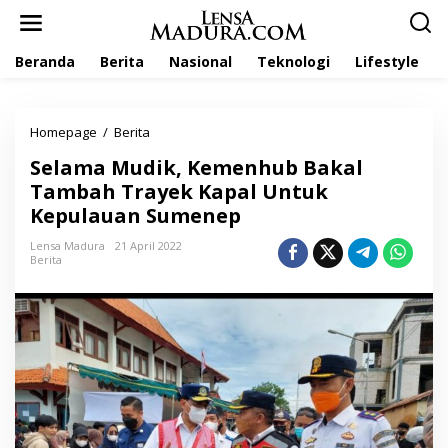
L
e
w
Beranda
Berita
Nasional
Teknologi
Lifestyle
a
t
i
k
Homepage
/
Berita
S
e
e
k
Selama Mudik, Kemenhub Bakal
l
o
a
Tambah Trayek Kapal Untuk
n
m
t
Kepulauan Sumenep
a
e
M
n
Lensa Madura
21 April 2022
u
Berita
d
i
k
,
K
e
m
e
n
h