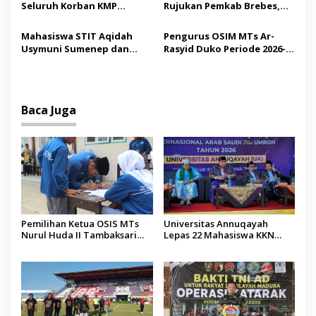
Seluruh Korban KMP
Rujukan Pemkab Brebes,
Mutiara Sentosa II,
Bupati Paramitha Terkesan
Operator Diaudit
Pendidikan Berbasis
Mahasiswa STIT Aqidah
Pengurus OSIM MTs Ar-
Budaya
Usymuni Sumenep dan
Rasyid Duko Periode 2026-
PTIQ Bantu Pemulangan
2027 Resmi Dilantik
Jenazah WNI Asal Aceh di
Malaysia
Baca Juga
Pemilihan Ketua OSIS MTs
Universitas Annuqayah
Nurul Huda II Tambaksari
Lepas 22 Mahasiswa KKN
Jadi Sarana Pendidikan
Internasional ke Arab Saudi
Demokrasi bagi Siswa