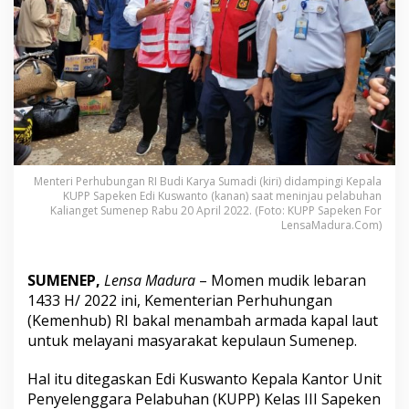
u
b
B
a
k
a
l
T
a
m
b
Menteri Perhubungan RI Budi Karya Sumadi (kiri) didampingi Kepala
a
KUPP Sapeken Edi Kuswanto (kanan) saat meninjau pelabuhan
h
Kalianget Sumenep Rabu 20 April 2022. (Foto: KUPP Sapeken For
T
LensaMadura.Com)
r
a
y
SUMENEP,
Lensa Madura
– Momen mudik lebaran
e
1433 H/ 2022 ini, Kementerian Perhuhungan
k
(Kemenhub) RI bakal menambah armada kapal laut
K
a
untuk melayani masyarakat kepulaun Sumenep.
p
a
Hal itu ditegaskan Edi Kuswanto Kepala Kantor Unit
l
Penyelenggara Pelabuhan (KUPP) Kelas III Sapeken
U