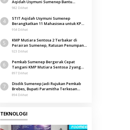
Aqidah Usymuni Sumenep Bantu
Pengurusan Jenazah WNI di Malaysia
982 Dilihat
STIT Aqidah Usymuni Sumenep
4
Berangkatkan 11 Mahasiswa untuk KPM
Internasional di Malaysia
954 Dilihat
KMP Mutiara Sentosa 2 Terbakar di
5
Perairan Sumenep, Ratusan Penumpang
Dievakuasi
923 Dilihat
Pemkab Sumenep Bergerak Cepat
6
Tangani KMP Mutiara Sentosa 2 yang
Terbakar
897 Dilihat
Disdik Sumenep Jadi Rujukan Pemkab
7
Brebes, Bupati Paramitha Terkesan
Pendidikan Berbasis Budaya
894 Dilihat
TEKNOLOGI