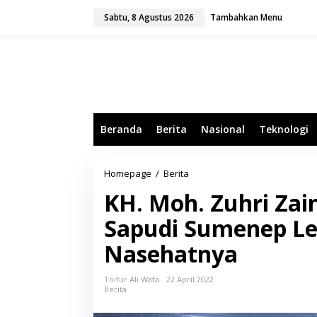
L
Sabtu, 8 Agustus 2026
Tambahkan Menu
e
w
a
t
i
k
e
k
o
Beranda
Berita
Nasional
Teknologi
n
t
e
n
Homepage
/
Berita
K
H
KH. Moh. Zuhri Zai
.
M
Sapudi Sumenep Lew
o
h
Nasehatnya
.
Z
u
Toifur Ali Wafa
22 April 2022
h
Berita
r
i