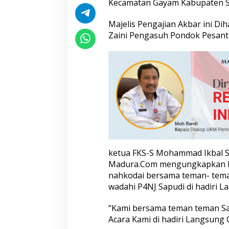
Kecamatan Gayam Kabupaten Su
a
p
Majelis Pengajian Akbar ini Di
u
Zaini Pengasuh Pondok Pesantr
d
i
S
u
m
e
n
e
p
L
e
w
a
ketua FKS-S Mohammad Ikbal S
t
Madura.Com mengungkapkan Ke
P
e
nahkodai bersama teman- teman
n
wadahi P4NJ Sapudi di hadiri L
g
a
“Kami bersama teman teman San
j
Acara Kami di hadiri Langsung 
i
a