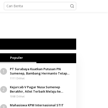
Populer
PT Surabaya Kuatkan Putusan PN
1
Sumenep, Bambang Hermanto Tetap
Dinyatakan Pemilik Sah Tanah di
1111 Dilihat
Pamolokan
Kejurcab V Pagar Nusa Sumenep
2
Berakhir, Atlet Terbaik Melaju ke
Kejurwil Jatim
1068 Dilihat
Mahasiswa KPM Internasional STIT
3