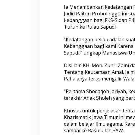
n
Ia Menambahkan kedatangan P
A
Jadid Paiton Probolinggo ini s
k
kebanggaan bagi FKS-S dan P4N
b
Turun ke Pulau Sapudi.
a
r
,
“Kedatangan beliau adalah sua
I
Kebanggaan bagi kami Karena in
n
Sapudi,” ungkap Mahasiswa Unuj
i
N
Disi lain KH. Moh. Zuhri Zaini
a
s
Tentang Keutamaan Amal. Ia m
e
Pahalanya terus mengalir Wala
h
a
“Pertama Shodaqoh Jariyah, ke
t
terakhir Anak Sholeh yang ber
n
y
a
Khusus untuk penjelasan tenta
Kharismatik Jawa Timur ini mew
dalam belajar Ilmu agama, Kar
sampai ke Rasulullah SAW.