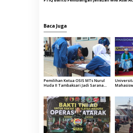
Malaysia
Baca Juga
Pemilihan Ketua OSIS MTs Nurul
Universi
Huda II Tambaksari Jadi Sarana
Mahasisw
Pendidikan Demokrasi bagi Siswa
Arab Sau