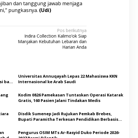
wajiban dan tanggung jawab menjaga
ni,” pungkasnya.
(Udi)
Pos berikutnya
Indira Collection Kalimo’ok Siap
Manjakan Kebutuhan Lebaran dan
Harian Anda
Universitas Annuqayah Lepas 22 Mahasiswa KKN
i bagi
Internasional ke Arab Saudi
Ajang
Kodim 0826 Pamekasan Tuntaskan Operasi Katarak
Gratis, 160 Pasien Jalani Tindakan Medis
iara
Disdik Sumenep Jadi Rujukan Pemkab Brebes,
Bupati Paramitha Terkesan Pendidikan Berbasis
Budaya
an
Pengurus OSIM MTs Ar-Rasyid Duko Periode 2026-
eh di
2027 Resmi Dilantik