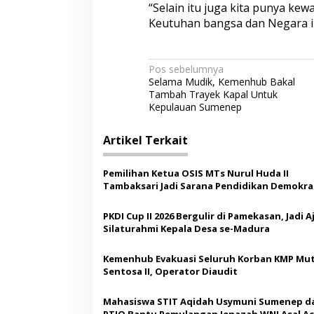
“Selain itu juga kita punya ke
Keutuhan bangsa dan Negara i
N
Pos sebelumnya
Selama Mudik, Kemenhub Bakal
a
Tambah Trayek Kapal Untuk
v
Kepulauan Sumenep
i
Artikel Terkait
g
a
Pemilihan Ketua OSIS MTs Nurul Huda II
s
Tambaksari Jadi Sarana Pendidikan Demokras
Siswa
i
PKDI Cup II 2026 Bergulir di Pamekasan, Jadi 
p
Silaturahmi Kepala Desa se-Madura
o
Kemenhub Evakuasi Seluruh Korban KMP Mut
s
Sentosa II, Operator Diaudit
Mahasiswa STIT Aqidah Usymuni Sumenep d
PTIQ Bantu Pemulangan Jenazah WNI Asal Ac