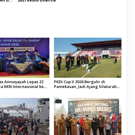
tas Annuqayah Lepas 22
PKDI Cup II 2026 Bergulir di
a KKN Internasional ke
Pamekasan, Jadi Ajang Silaturahmi
di
Kepala Desa se-Madura