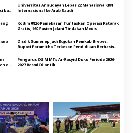
Universitas Annuqayah Lepas 22 Mahasiswa KKN
i bagi
Internasional ke Arab Saudi
Ajang
Kodim 0826 Pamekasan Tuntaskan Operasi Katarak
Gratis, 160 Pasien Jalani Tindakan Medis
iara
Disdik Sumenep Jadi Rujukan Pemkab Brebes,
Bupati Paramitha Terkesan Pendidikan Berbasis
Budaya
an
Pengurus OSIM MTs Ar-Rasyid Duko Periode 2026-
eh di
2027 Resmi Dilantik