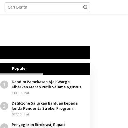
Populer
Dandim Pamekasan Ajak Warga
1
Kibarkan Merah Putih Selama Agustus
1101 Dilihat
Detikzone Salurkan Bantuan kepada
2
Janda Penderita Stroke, Program
Berbagi Masuki Hari ke-61
1077 Dilihat
Penyegaran Birokrasi, Bupati
3