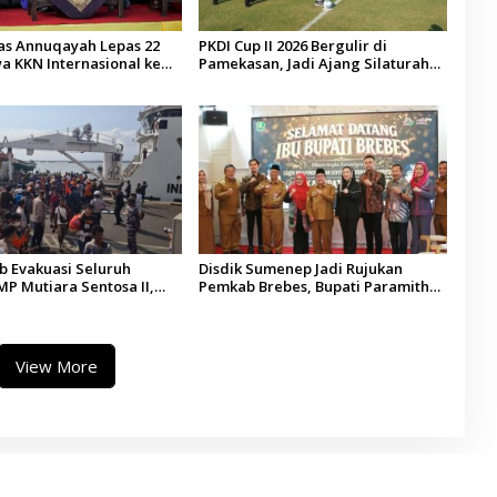
tas Annuqayah Lepas 22
PKDI Cup II 2026 Bergulir di
a KKN Internasional ke
Pamekasan, Jadi Ajang Silaturahmi
di
Kepala Desa se-Madura
 Evakuasi Seluruh
Disdik Sumenep Jadi Rujukan
P Mutiara Sentosa II,
Pemkab Brebes, Bupati Paramitha
 Diaudit
Terkesan Pendidikan Berbasis
Budaya
View More