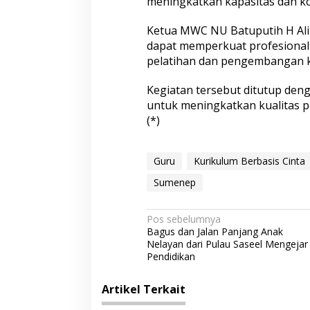
meningkatkan kapasitas dan ko
Ketua MWC NU Batuputih H Al
dapat memperkuat profesional
pelatihan dan pengembangan 
Kegiatan tersebut ditutup den
untuk meningkatkan kualitas p
(*)
Guru
Kurikulum Berbasis Cinta
Sumenep
N
Pos sebelumnya
Bagus dan Jalan Panjang Anak
a
Nelayan dari Pulau Saseel Mengejar
v
Pendidikan
i
Artikel Terkait
g