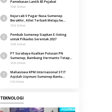
Pamekasan Lantik 85 Pejabat
1060 Dilihat
Kejurcab V Pagar Nusa Sumenep
4
Berakhir, Atlet Terbaik Melaju ke
Kejurwil Jatim
1052 Dilihat
Pemkab Sumenep Siapkan E-Voting
5
untuk Pilkades Serentak 2027
1049 Dilihat
PT Surabaya Kuatkan Putusan PN
6
Sumenep, Bambang Hermanto Tetap
Dinyatakan Pemilik Sah Tanah di
1020 Dilihat
Pamolokan
Mahasiswa KPM Internasional STIT
7
Aqidah Usymuni Sumenep Bantu
Pengurusan Jenazah WNI di Malaysia
976 Dilihat
TEKNOLOGI