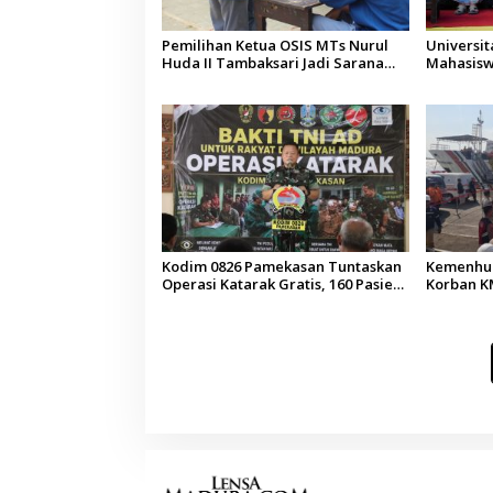
Pemilihan Ketua OSIS MTs Nurul
Universi
Huda II Tambaksari Jadi Sarana
Mahasisw
Pendidikan Demokrasi bagi Siswa
Arab Sau
Kodim 0826 Pamekasan Tuntaskan
Kemenhub
Operasi Katarak Gratis, 160 Pasien
Korban KM
Jalani Tindakan Medis
Operator