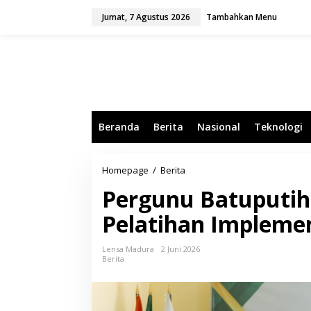
L
Jumat, 7 Agustus 2026
Tambahkan Menu
e
w
a
t
i
k
e
k
o
Beranda
Berita
Nasional
Teknologi
n
t
e
n
Homepage
/
Berita
P
e
Pergunu Batuputih 
r
g
Pelatihan Impleme
u
n
u
Lensa Madura
2 Juni 2026
B
Berita
a
t
u
p