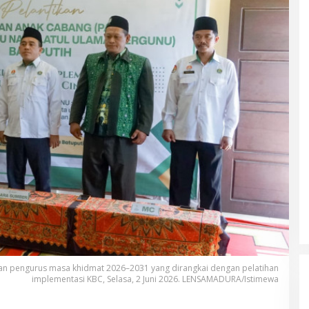
an pengurus masa khidmat 2026–2031 yang dirangkai dengan pelatihan
implementasi KBC, Selasa, 2 Juni 2026. LENSAMADURA/Istimewa