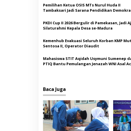
a
Pemilihan Ketua OSIS MTs Nurul Huda II
s
Tambaksari Jadi Sarana Pendidikan Demokras
Siswa
i
PKDI Cup II 2026 Bergulir di Pamekasan, Jadi 
p
Silaturahmi Kepala Desa se-Madura
o
Kemenhub Evakuasi Seluruh Korban KMP Mut
s
Sentosa II, Operator Diaudit
Mahasiswa STIT Aqidah Usymuni Sumenep d
PTIQ Bantu Pemulangan Jenazah WNI Asal Ac
Malaysia
Baca Juga