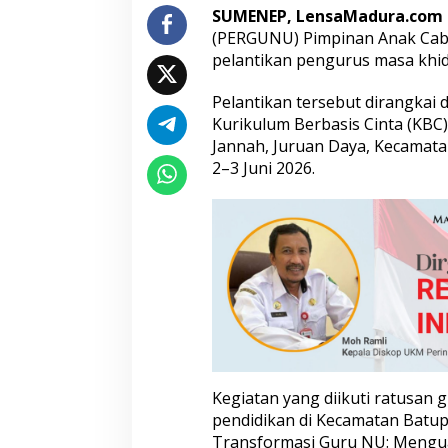
SUMENEP, LensaMadura.com
a
t
(PERGUNU) Pimpinan Anak Cab
i
pelantikan pengurus masa khi
h
a
Pelantikan tersebut dirangkai
n
Kurikulum Berbasis Cinta (KBC)
I
m
Jannah, Juruan Daya, Kecamata
p
2–3 Juni 2026.
l
e
m
e
n
t
a
s
i
K
B
C
Kegiatan yang diikuti ratusan 
pendidikan di Kecamatan Batu
Transformasi Guru NU: Mengua