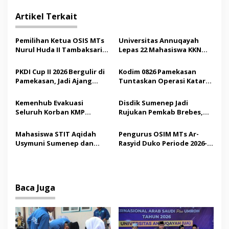
i
g
Artikel Terkait
a
s
Pemilihan Ketua OSIS MTs
Universitas Annuqayah
Nurul Huda II Tambaksari
Lepas 22 Mahasiswa KKN
i
Jadi Sarana Pendidikan
Internasional ke Arab
p
Demokrasi bagi Siswa
Saudi
PKDI Cup II 2026 Bergulir di
Kodim 0826 Pamekasan
Pamekasan, Jadi Ajang
Tuntaskan Operasi Katarak
o
Silaturahmi Kepala Desa se-
Gratis, 160 Pasien Jalani
s
Madura
Tindakan Medis
Kemenhub Evakuasi
Disdik Sumenep Jadi
Seluruh Korban KMP
Rujukan Pemkab Brebes,
Mutiara Sentosa II,
Bupati Paramitha Terkesan
Operator Diaudit
Pendidikan Berbasis
Mahasiswa STIT Aqidah
Pengurus OSIM MTs Ar-
Budaya
Usymuni Sumenep dan
Rasyid Duko Periode 2026-
PTIQ Bantu Pemulangan
2027 Resmi Dilantik
Jenazah WNI Asal Aceh di
Malaysia
Baca Juga