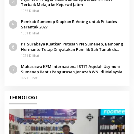
4
Terbaik Melaju ke Kejurwil Jatim
1055 Dilihat
Pemkab Sumenep Siapkan E-Voting untuk Pilkades
5
Serentak 2027
1051 Dilihat
PT Surabaya Kuatkan Putusan PN Sumenep, Bambang
6
Hermanto Tetap Dinyatakan Pemilik Sah Tanah di
Pamolokan
1021 Dilihat
Mahasiswa KPM Internasional STIT Aqidah Usymuni
7
Sumenep Bantu Pengurusan Jenazah WNI di Malaysia
977 Dilihat
TEKNOLOGI