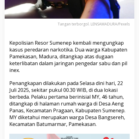
a
p
P
e
Tangan terborgol. LENSAMADURA/Pexels
n
g
e
d
Kepolisian Resor Sumenep kembali mengungkap
a
kasus peredaran narkotika. Dua warga Kabupaten
r
Pamekasan, Madura, ditangkap atas dugaan
S
keterlibatan dalam jaringan pengedar sabu dan pil
a
inex.
b
u
A
Penangkapan dilakukan pada Selasa dini hari, 22
s
Juli 2025, sekitar pukul 00.30 WIB, di dua lokasi
a
berbeda. Pelaku pertama berinisial MY, 46 tahun,
l
ditangkap di halaman rumah warga di Desa Aeng
P
a
Panas, Kecamatan Pragaan, Kabupaten Sumenep.
m
MY diketahui merupakan warga Desa Bangsereh,
e
Kecamatan Batumarmar, Pamekasan.
k
a
s