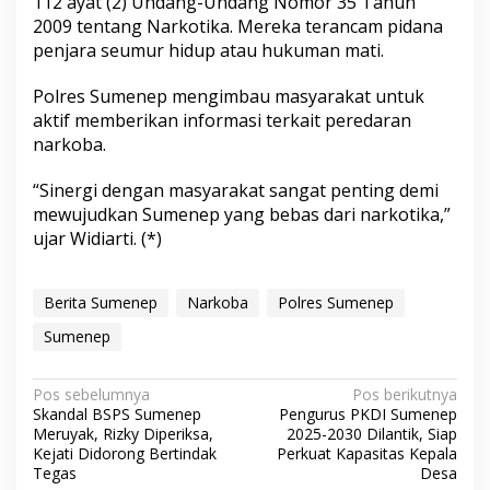
112 ayat (2) Undang-Undang Nomor 35 Tahun
2009 tentang Narkotika. Mereka terancam pidana
penjara seumur hidup atau hukuman mati.
Polres Sumenep mengimbau masyarakat untuk
aktif memberikan informasi terkait peredaran
narkoba.
“Sinergi dengan masyarakat sangat penting demi
mewujudkan Sumenep yang bebas dari narkotika,”
ujar Widiarti. (*)
Berita Sumenep
Narkoba
Polres Sumenep
Sumenep
N
Pos sebelumnya
Pos berikutnya
Skandal BSPS Sumenep
Pengurus PKDI Sumenep
a
Meruyak, Rizky Diperiksa,
2025-2030 Dilantik, Siap
v
Kejati Didorong Bertindak
Perkuat Kapasitas Kepala
Tegas
Desa