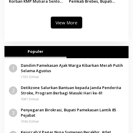
Korban KMP Mutiara Sentosa
Pemkab Brebes, Bupati
II, Operator Diaudit
Paramitha Terkesan
Pendidikan Berbasis Budaya
View More
Populer
Dandim Pamekasan Ajak Warga Kibarkan Merah Putih
1
Selama Agustus
1103 Dilihat
Detikzone Salurkan Bantuan kepada Janda Penderita
2
Stroke, Program Berbagi Masuki Hari ke-61
1081 Dilihat
Penyegaran Birokrasi, Bupati Pamekasan Lantik 85
3
Pejabat
1066 Dilihat
Kejurcab V Pagar Nusa Sumenep Berakhir, Atlet