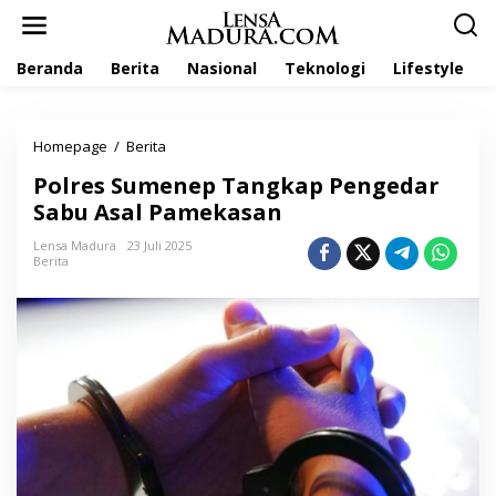
L
e
w
Beranda
Berita
Nasional
Teknologi
Lifestyle
a
t
i
k
Homepage
/
Berita
P
e
o
k
Polres Sumenep Tangkap Pengedar
l
o
r
Sabu Asal Pamekasan
n
e
t
s
Lensa Madura
23 Juli 2025
e
Berita
S
n
u
m
e
n
e
p
T
a
n
g
k