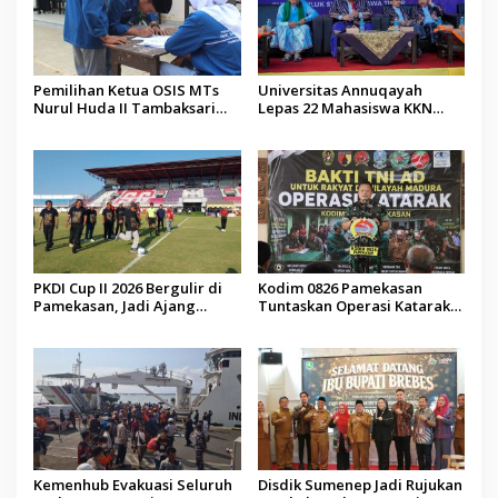
Pemilihan Ketua OSIS MTs
Universitas Annuqayah
Nurul Huda II Tambaksari
Lepas 22 Mahasiswa KKN
Jadi Sarana Pendidikan
Internasional ke Arab Saudi
Demokrasi bagi Siswa
PKDI Cup II 2026 Bergulir di
Kodim 0826 Pamekasan
Pamekasan, Jadi Ajang
Tuntaskan Operasi Katarak
Silaturahmi Kepala Desa se-
Gratis, 160 Pasien Jalani
Madura
Tindakan Medis
Kemenhub Evakuasi Seluruh
Disdik Sumenep Jadi Rujukan