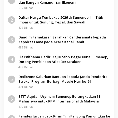
1
dan Bangun Kemandirian Ekonomi
537 Dilihat
Daftar Harga Tembakau 2026 di Sumenep, Ini Titik
2
Impas untuk Gunung, Tegal, dan Sawah
509 Dilihat
Dandim Pamekasan Serahkan Cenderamata kepada
3
Kapolres Lama pada Acara Kenal Pamit
483 Dilihat
Lia Istifhama Hadiri Kejurcab V Pagar Nusa Sumenep,
4
Dorong Pembinaan Atlet Berkarakter
482 Dilihat
Detikzone Salurkan Bantuan kepada Janda Penderita
5
Stroke, Program Berbagi Masuki Hari ke-61
471 Dilihat
STIT Aqidah Usymuni Sumenep Berangkatkan 11
6
Mahasiswa untuk KPM Internasional di Malaysia
470 Dilihat
Pemdes Juruan Laok Kirim Tim Pancong Pamungkas ke