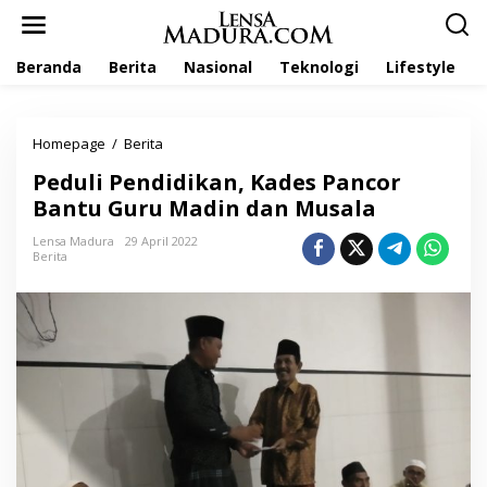
L
e
w
Beranda
Berita
Nasional
Teknologi
Lifestyle
a
t
i
k
Homepage
/
Berita
P
e
e
k
Peduli Pendidikan, Kades Pancor
d
o
u
Bantu Guru Madin dan Musala
n
l
t
i
Lensa Madura
29 April 2022
e
Berita
P
n
e
n
d
i
d
i
k
a
n
,
K