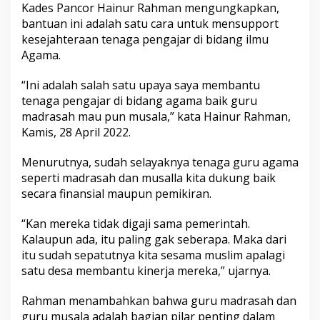
Kades Pancor Hainur Rahman mengungkapkan,
a
n
bantuan ini adalah satu cara untuk mensupport
M
kesejahteraan tenaga pengajar di bidang ilmu
u
Agama.
s
a
“Ini adalah salah satu upaya saya membantu
l
a
tenaga pengajar di bidang agama baik guru
madrasah mau pun musala,” kata Hainur Rahman,
Kamis, 28 April 2022.
Menurutnya, sudah selayaknya tenaga guru agama
seperti madrasah dan musalla kita dukung baik
secara finansial maupun pemikiran.
“Kan mereka tidak digaji sama pemerintah.
Kalaupun ada, itu paling gak seberapa. Maka dari
itu sudah sepatutnya kita sesama muslim apalagi
satu desa membantu kinerja mereka,” ujarnya.
Rahman menambahkan bahwa guru madrasah dan
guru musala adalah bagian pilar penting dalam