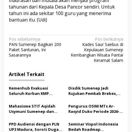
madrasah dan musala akan menjadi program
tahunan dari Kepala Desa Pancor sendiri. Untuk
tahun ini ada sekitar 100 guru yang menerima
bantuan itu. (Udi)
N
Pos sebelumnya
Pos berikutnya
PAN Sumenep Bagikan 200
Kades Saur Saebus di
a
Paket Santunan, Ini
Kepulauan Sumenep
v
Sasarannya
Kembangkan Wisata Pantai
Keramat Salam
i
g
Artikel Terkait
a
s
Kemenhub Evakuasi
Disdik Sumenep Jadi
Seluruh Korban KMP
Rujukan Pemkab Brebes,
i
Mutiara Sentosa II,
Bupati Paramitha Terkesan
p
Operator Diaudit
Pendidikan Berbasis
Mahasiswa STIT Aqidah
Pengurus OSIM MTs Ar-
Budaya
Usymuni Sumenep dan
Rasyid Duko Periode 2026-
o
PTIQ Bantu Pemulangan
2027 Resmi Dilantik
s
Jenazah WNI Asal Aceh di
PPD Audiensi dengan PLN
Seminar Vispol Indonesia
Malaysia
UP3 Madura, Soroti Dugaan
Bedah Roadmap