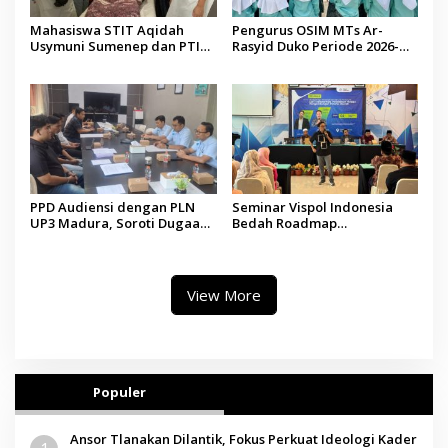
Mahasiswa STIT Aqidah
Pengurus OSIM MTs Ar-
Usymuni Sumenep dan PTIQ
Rasyid Duko Periode 2026-
Bantu Pemulangan Jenazah
2027 Resmi Dilantik
WNI Asal Aceh di Malaysia
PPD Audiensi dengan PLN
Seminar Vispol Indonesia
UP3 Madura, Soroti Dugaan
Bedah Roadmap
Pelanggaran Program Listrik
Kesejahteraan Madura,
Desa di Sumenep
Pendidikan dan Hilirisasi
Jadi Kunci
View More
Populer
Ansor Tlanakan Dilantik, Fokus Perkuat Ideologi Kader