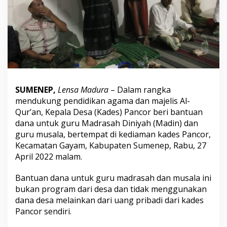
a
d
e
s
P
a
n
c
o
r
SUMENEP,
Lensa Madura
– Dalam rangka
B
mendukung pendidikan agama dan majelis Al-
a
Qur’an, Kepala Desa (Kades) Pancor beri bantuan
n
dana untuk guru Madrasah Diniyah (Madin) dan
t
u
guru musala, bertempat di kediaman kades Pancor,
G
Kecamatan Gayam, Kabupaten Sumenep, Rabu, 27
u
April 2022 malam.
r
u
Bantuan dana untuk guru madrasah dan musala ini
M
a
bukan program dari desa dan tidak menggunakan
d
dana desa melainkan dari uang pribadi dari kades
i
Pancor sendiri.
n
d