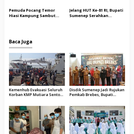
Pelanggaran Program
Kesejahteraan Madura,
Listrik Desa di Sumenep
Pendidikan dan Hilirisasi
Pemuda Pocang Temor
Jelang HUT Ke-81 RI, Bupati
Jadi Kunci
Hiasi Kampung Sambut
Sumenep Serahkan
Hari Kemerdekaan RI
Bendera Merah Putih
kepada ASN
Baca Juga
Kemenhub Evakuasi Seluruh
Disdik Sumenep Jadi Rujukan
Korban KMP Mutiara Sentosa
Pemkab Brebes, Bupati
II, Operator Diaudit
Paramitha Terkesan
Pendidikan Berbasis Budaya