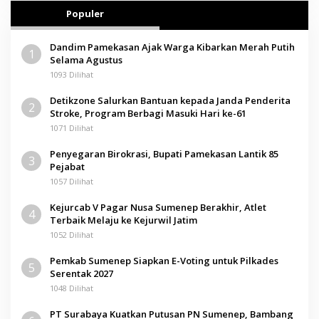
Populer
Dandim Pamekasan Ajak Warga Kibarkan Merah Putih
1
Selama Agustus
1093 Dilihat
Detikzone Salurkan Bantuan kepada Janda Penderita
2
Stroke, Program Berbagi Masuki Hari ke-61
1071 Dilihat
Penyegaran Birokrasi, Bupati Pamekasan Lantik 85
3
Pejabat
1057 Dilihat
Kejurcab V Pagar Nusa Sumenep Berakhir, Atlet
4
Terbaik Melaju ke Kejurwil Jatim
1052 Dilihat
Pemkab Sumenep Siapkan E-Voting untuk Pilkades
5
Serentak 2027
1048 Dilihat
PT Surabaya Kuatkan Putusan PN Sumenep, Bambang