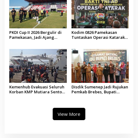
PKDI Cup II 2026 Bergulir di
Kodim 0826 Pamekasan
Pamekasan, Jadi Ajang
Tuntaskan Operasi Katarak
Silaturahmi Kepala Desa se-
Gratis, 160 Pasien Jalani
Madura
Tindakan Medis
Kemenhub Evakuasi Seluruh
Disdik Sumenep Jadi Rujukan
Korban KMP Mutiara Sentosa
Pemkab Brebes, Bupati
II, Operator Diaudit
Paramitha Terkesan
Pendidikan Berbasis Budaya
View More