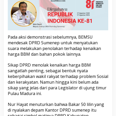
a
k
a
t
S
u
m
e
Pada aksi demonstrasi sebelumnya, BEMSU
n
mendesak DPRD Sumenep untuk menyatukan
e
suara melakukan penolakan terhadap kenaikan
p
harga BBM dan bahan pokok lainnya.
T
o
l
Sikap DPRD menolak kenaikan harga BBM
a
sangatlah penting, sebagai bentuk nyata
k
keberpihakan wakil rakyat terhadap problem Sosial
K
dan kerakyatan. Namun hingga kini belum ada
e
n
sikap yang jelas dari para Legislator di ujung timur
a
Pulau Madura ini.
i
k
Nur Hayat menuturkan bahwa Bakar 50 lilin yang
a
di nyalakan depam Kantor DPRD sumenep itu
n
H
sebagai simbol matinya DPRD Kabupaten