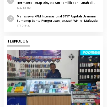
6
Hermanto Tetap Dinyatakan Pemilik Sah Tanah di
Pamolokan
1020 Dilihat
Mahasiswa KPM Internasional STIT Aqidah Usymuni
7
Sumenep Bantu Pengurusan Jenazah WNI di Malaysia
974 Dilihat
TEKNOLOGI