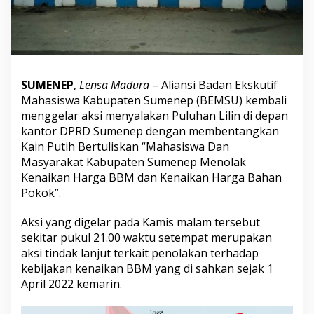
i
n
,
A
k
s
i
SUMENEP
,
Lensa Madura
– Aliansi Badan Ekskutif
M
Mahasiswa Kabupaten Sumenep (BEMSU) kembali
a
menggelar aksi menyalakan Puluhan Lilin di depan
h
kantor DPRD Sumenep dengan membentangkan
a
s
Kain Putih Bertuliskan “Mahasiswa Dan
i
Masyarakat Kabupaten Sumenep Menolak
s
Kenaikan Harga BBM dan Kenaikan Harga Bahan
w
Pokok”.
a
d
a
Aksi yang digelar pada Kamis malam tersebut
n
sekitar pukul 21.00 waktu setempat merupakan
M
aksi tindak lanjut terkait penolakan terhadap
a
kebijakan kenaikan BBM yang di sahkan sejak 1
s
April 2022 kemarin.
y
a
r