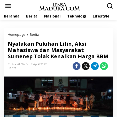
L
e
w
Beranda
Berita
Nasional
Teknologi
Lifestyle
a
t
i
k
Homepage
/
Berita
N
e
y
k
Nyalakan Puluhan Lilin, Aksi
a
o
l
Mahasiswa dan Masyarakat
n
a
t
Sumenep Tolak Kenaikan Harga BBM
k
e
a
n
Toifur Ali Wafa
7 April 2022
n
Berita
P
u
l
u
h
a
n
L
i
l