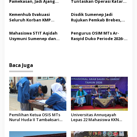
Pamekasan, Jadi Ajang
Tuntaskan Operasi Katarak
p
Silaturahmi Kepala Desa se-
Gratis, 160 Pasien Jalani
Madura
Tindakan Medis
o
Kemenhub Evakuasi
Disdik Sumenep Jadi
Seluruh Korban KMP
Rujukan Pemkab Brebes,
s
Mutiara Sentosa II,
Bupati Paramitha Terkesan
Operator Diaudit
Pendidikan Berbasis
Mahasiswa STIT Aqidah
Pengurus OSIM MTs Ar-
Budaya
Usymuni Sumenep dan
Rasyid Duko Periode 2026-
PTIQ Bantu Pemulangan
2027 Resmi Dilantik
Jenazah WNI Asal Aceh di
Malaysia
Baca Juga
Pemilihan Ketua OSIS MTs
Universitas Annuqayah
Nurul Huda II Tambaksari
Lepas 22 Mahasiswa KKN
Jadi Sarana Pendidikan
Internasional ke Arab Saudi
Demokrasi bagi Siswa