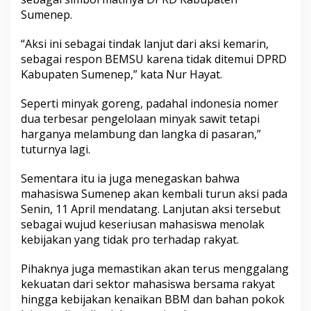
a
Sumenep.
r
g
“Aksi ini sebagai tindak lanjut dari aksi kemarin,
a
sebagai respon BEMSU karena tidak ditemui DPRD
B
B
Kabupaten Sumenep,” kata Nur Hayat.
M
Seperti minyak goreng, padahal indonesia nomer
dua terbesar pengelolaan minyak sawit tetapi
harganya melambung dan langka di pasaran,”
tuturnya lagi.
Sementara itu ia juga menegaskan bahwa
mahasiswa Sumenep akan kembali turun aksi pada
Senin, 11 April mendatang. Lanjutan aksi tersebut
sebagai wujud keseriusan mahasiswa menolak
kebijakan yang tidak pro terhadap rakyat.
Pihaknya juga memastikan akan terus menggalang
kekuatan dari sektor mahasiswa bersama rakyat
hingga kebijakan kenaikan BBM dan bahan pokok