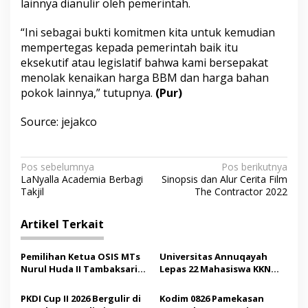
lainnya dianulir oleh pemerintah.
“Ini sebagai bukti komitmen kita untuk kemudian
mempertegas kepada pemerintah baik itu
eksekutif atau legislatif bahwa kami bersepakat
menolak kenaikan harga BBM dan harga bahan
pokok lainnya,” tutupnya.
(Pur)
Source: jejakco
N
Pos sebelumnya
Pos berikutnya
LaNyalla Academia Berbagi
Sinopsis dan Alur Cerita Film
a
Takjil
The Contractor 2022
v
i
Artikel Terkait
g
Pemilihan Ketua OSIS MTs
Universitas Annuqayah
a
Nurul Huda II Tambaksari
Lepas 22 Mahasiswa KKN
s
Jadi Sarana Pendidikan
Internasional ke Arab
Demokrasi bagi Siswa
Saudi
PKDI Cup II 2026 Bergulir di
Kodim 0826 Pamekasan
i