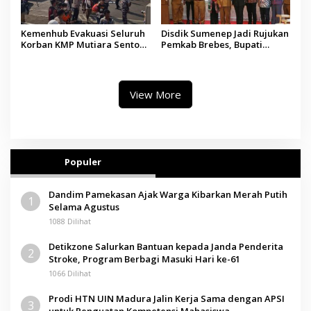
Kemenhub Evakuasi Seluruh
Disdik Sumenep Jadi Rujukan
Korban KMP Mutiara Sentosa
Pemkab Brebes, Bupati
II, Operator Diaudit
Paramitha Terkesan
Pendidikan Berbasis Budaya
View More
Populer
Dandim Pamekasan Ajak Warga Kibarkan Merah Putih
1
Selama Agustus
1088 Dilihat
Detikzone Salurkan Bantuan kepada Janda Penderita
2
Stroke, Program Berbagi Masuki Hari ke-61
1066 Dilihat
Prodi HTN UIN Madura Jalin Kerja Sama dengan APSI
3
untuk Penguatan Kompetensi Mahasiswa