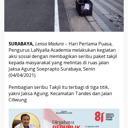
r
b
a
g
i
T
a
k
SURABAYA,
Lensa Madura
– Hari Pertama Puasa,
j
i
Pengurus LaNyalla Academia melakukan kegiatan
l
aksi sosial dengan membagikan seribu paket takjil
kepada masyarakat yang melintas di ruas jalan
Jaksa Agung Soeprapto Surabaya, Senin
(04/04/2021).
Pembagian seribu Takjil itu terbagi di tiga titik,
yakni Jaksa Agung, Kecamatan Tandes dan Jalan
Ciliwung