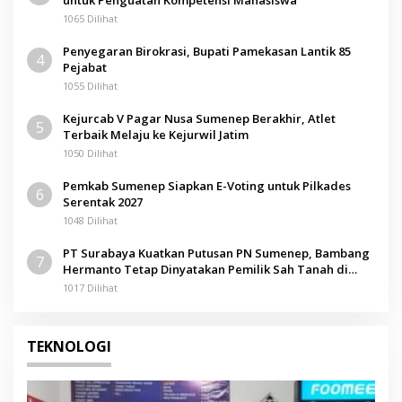
1065 Dilihat
Penyegaran Birokrasi, Bupati Pamekasan Lantik 85
4
Pejabat
1055 Dilihat
Kejurcab V Pagar Nusa Sumenep Berakhir, Atlet
5
Terbaik Melaju ke Kejurwil Jatim
1050 Dilihat
Pemkab Sumenep Siapkan E-Voting untuk Pilkades
6
Serentak 2027
1048 Dilihat
PT Surabaya Kuatkan Putusan PN Sumenep, Bambang
7
Hermanto Tetap Dinyatakan Pemilik Sah Tanah di
Pamolokan
1017 Dilihat
TEKNOLOGI