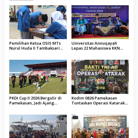
Pemilihan Ketua OSIS MTs
Universitas Annuqayah
Nurul Huda II Tambaksari
Lepas 22 Mahasiswa KKN
Jadi Sarana Pendidikan
Internasional ke Arab Saudi
Demokrasi bagi Siswa
PKDI Cup II 2026 Bergulir di
Kodim 0826 Pamekasan
Pamekasan, Jadi Ajang
Tuntaskan Operasi Katarak
Silaturahmi Kepala Desa se-
Gratis, 160 Pasien Jalani
Madura
Tindakan Medis