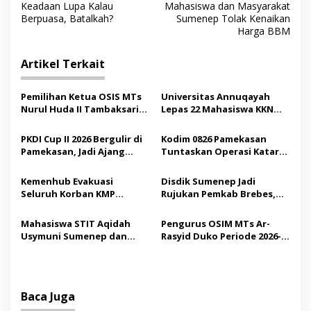
a
Keadaan Lupa Kalau
Mahasiswa dan Masyarakat
v
Berpuasa, Batalkah?
Sumenep Tolak Kenaikan
Harga BBM
i
g
Artikel Terkait
a
s
Pemilihan Ketua OSIS MTs
Universitas Annuqayah
Nurul Huda II Tambaksari
Lepas 22 Mahasiswa KKN
i
Jadi Sarana Pendidikan
Internasional ke Arab
p
Demokrasi bagi Siswa
Saudi
PKDI Cup II 2026 Bergulir di
Kodim 0826 Pamekasan
Pamekasan, Jadi Ajang
Tuntaskan Operasi Katarak
o
Silaturahmi Kepala Desa se-
Gratis, 160 Pasien Jalani
s
Madura
Tindakan Medis
Kemenhub Evakuasi
Disdik Sumenep Jadi
Seluruh Korban KMP
Rujukan Pemkab Brebes,
Mutiara Sentosa II,
Bupati Paramitha Terkesan
Operator Diaudit
Pendidikan Berbasis
Mahasiswa STIT Aqidah
Pengurus OSIM MTs Ar-
Budaya
Usymuni Sumenep dan
Rasyid Duko Periode 2026-
PTIQ Bantu Pemulangan
2027 Resmi Dilantik
Jenazah WNI Asal Aceh di
Malaysia
Baca Juga