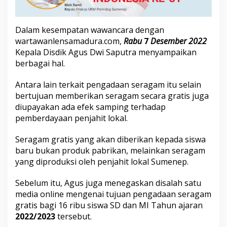
S
i
s
Dalam kesempatan wawancara dengan
w
wartawan
lensamadura.com,
Rabu
7
Desember 2022
a
U
Kepala Disdik Agus Dwi Saputra menyampaikan
n
berbagai hal.
t
u
Antara lain terkait pengadaan seragam itu selain
k
bertujuan memberikan seragam secara gratis juga
B
e
diupayakan ada efek samping terhadap
r
pemberdayaan penjahit lokal.
d
a
Seragam gratis yang akan diberikan kepada siswa
y
baru bukan produk pabrikan, melainkan seragam
a
k
yang diproduksi oleh penjahit lokal Sumenep.
a
n
Sebelum itu, Agus juga menegaskan disalah satu
P
media online mengenai tujuan pengadaan seragam
e
gratis bagi 16 ribu siswa SD dan MI Tahun ajaran
n
j
2022/2023
tersebut.
a