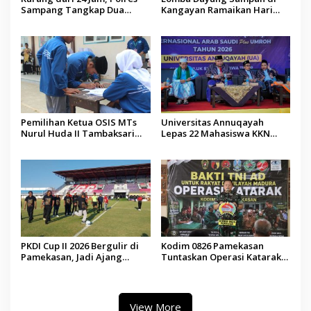
Sampang Tangkap Dua
Kangayan Ramaikan Hari
Pelaku Curanmor
Jadi ke-757 Kabupaten
Sumenep
Pemilihan Ketua OSIS MTs
Universitas Annuqayah
Nurul Huda II Tambaksari
Lepas 22 Mahasiswa KKN
Jadi Sarana Pendidikan
Internasional ke Arab Saudi
Demokrasi bagi Siswa
PKDI Cup II 2026 Bergulir di
Kodim 0826 Pamekasan
Pamekasan, Jadi Ajang
Tuntaskan Operasi Katarak
Silaturahmi Kepala Desa se-
Gratis, 160 Pasien Jalani
Madura
Tindakan Medis
View More