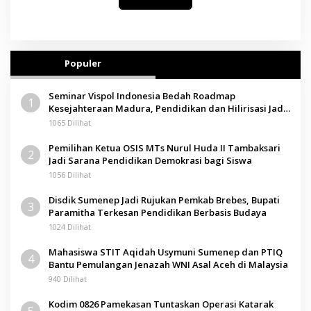
Populer
Seminar Vispol Indonesia Bedah Roadmap
1
Kesejahteraan Madura, Pendidikan dan Hilirisasi Jadi
Kunci
1065 Dilihat
Pemilihan Ketua OSIS MTs Nurul Huda II Tambaksari
2
Jadi Sarana Pendidikan Demokrasi bagi Siswa
1056 Dilihat
Disdik Sumenep Jadi Rujukan Pemkab Brebes, Bupati
3
Paramitha Terkesan Pendidikan Berbasis Budaya
1024 Dilihat
Mahasiswa STIT Aqidah Usymuni Sumenep dan PTIQ
4
Bantu Pemulangan Jenazah WNI Asal Aceh di Malaysia
940 Dilihat
Kodim 0826 Pamekasan Tuntaskan Operasi Katarak
5