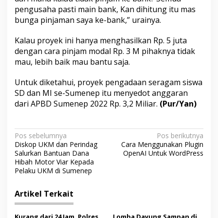
pengusaha pasti main bank, Kan dihitung itu mas
bunga pinjaman saya ke-bank,” urainya.
Kalau proyek ini hanya menghasilkan Rp. 5 juta
dengan cara pinjam modal Rp. 3 M pihaknya tidak
mau, lebih baik mau bantu saja.
Untuk diketahui, proyek pengadaan seragam siswa
SD dan MI se-Sumenep itu menyedot anggaran
dari APBD Sumenep 2022 Rp. 3,2 Miliar.
(Pur/Yan)
N
Pos sebelumnya
Pos berikutnya
Diskop UKM dan Perindag
Cara Menggunakan Plugin
a
Salurkan Bantuan Dana
OpenAI Untuk WordPress
v
Hibah Motor Viar Kepada
Pelaku UKM di Sumenep
i
g
Artikel Terkait
a
Kurang dari 24 Jam, Polres
Lomba Dayung Sampan di