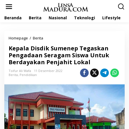
L
e
w
Beranda
Berita
Nasional
Teknologi
Lifestyle
a
t
i
k
Homepage
/
Berita
K
e
e
k
Kepala Disdik Sumenep Tegaskan
p
o
a
Pengadaan Seragam Siswa Untuk
n
l
t
Berdayakan Penjahit Lokal
a
e
D
n
Toifur Ali Wafa
11 Desember 2022
i
Berita
,
Pendidikan
s
d
i
k
S
u
m
e
n
e