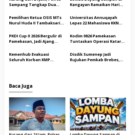
s
Sampang Tangkap Dua
Kangayan Ramaikan Hari
i
Pelaku Curanmor
Jadi ke-757 Kabupaten
p
Sumenep
Pemilihan Ketua OSIS MTs
Universitas Annuqayah
Nurul Huda II Tambaksari
Lepas 22 Mahasiswa KKN
o
Jadi Sarana Pendidikan
Internasional ke Arab
s
Demokrasi bagi Siswa
Saudi
PKDI Cup II 2026 Bergulir di
Kodim 0826 Pamekasan
Pamekasan, Jadi Ajang
Tuntaskan Operasi Katarak
Silaturahmi Kepala Desa se-
Gratis, 160 Pasien Jalani
Madura
Tindakan Medis
Kemenhub Evakuasi
Disdik Sumenep Jadi
Seluruh Korban KMP
Rujukan Pemkab Brebes,
Mutiara Sentosa II,
Bupati Paramitha Terkesan
Operator Diaudit
Pendidikan Berbasis
Budaya
Baca Juga
Kurang dari 24 Jam, Polres
Lomba Dayung Sampan di