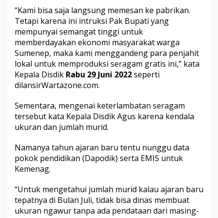
h
“Kami bisa saja langsung memesan ke pabrikan.
i
Tetapi karena ini intruksi Pak Bupati yang
t
mempunyai semangat tinggi untuk
L
o
memberdayakan ekonomi masyarakat warga
k
Sumenep, maka kami menggandeng para penjahit
a
lokal untuk memproduksi seragam gratis ini,” kata
l
Kepala Disdik
Rabu 29 Juni 2022
seperti
dilansir
Wartazone.com.
Sementara, mengenai keterlambatan seragam
tersebut kata Kepala Disdik Agus karena kendala
ukuran dan jumlah murid.
Namanya tahun ajaran baru tentu nunggu data
pokok pendidikan (Dapodik) serta EMIS untuk
Kemenag.
“Untuk mengetahui jumlah murid kalau ajaran baru
tepatnya di Bulan Juli, tidak bisa dinas membuat
ukuran ngawur tanpa ada pendataan dari masing-