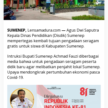
p
T
e
g
a
s
k
SUMENEP,
Lensamadura.com
—
Agus Dwi Saputra
a
Kepala Dinas Pendidikan (Disdik) Sumenep
n
mempertegas kembali tujuan pengadaan seragam
P
e
gratis untuk siswa di Kabupaten Sumenep.
n
g
Intruksi Bupati Sumenep Achmad Fauzi diberbagai
a
media bahwa untuk pengadaan seragam peserta
d
didik baru agar melibatkan penjahit lokal Sumenep.
a
a
Upaya mendongkrak pertumbuhan ekonomi pasca
n
Covid-19.
S
e
r
a
g
a
m