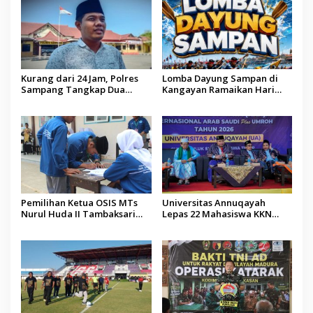
Kurang dari 24 Jam, Polres
Lomba Dayung Sampan di
Sampang Tangkap Dua
Kangayan Ramaikan Hari
Pelaku Curanmor
Jadi ke-757 Kabupaten
Sumenep
Pemilihan Ketua OSIS MTs
Universitas Annuqayah
Nurul Huda II Tambaksari
Lepas 22 Mahasiswa KKN
Jadi Sarana Pendidikan
Internasional ke Arab Saudi
Demokrasi bagi Siswa