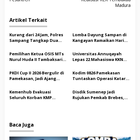
i
Madura
g
Artikel Terkait
a
s
Kurang dari 24 Jam, Polres
Lomba Dayung Sampan di
i
Sampang Tangkap Dua
Kangayan Ramaikan Hari
p
Pelaku Curanmor
Jadi ke-757 Kabupaten
Sumenep
Pemilihan Ketua OSIS MTs
Universitas Annuqayah
o
Nurul Huda II Tambaksari
Lepas 22 Mahasiswa KKN
s
Jadi Sarana Pendidikan
Internasional ke Arab
Demokrasi bagi Siswa
Saudi
PKDI Cup II 2026 Bergulir di
Kodim 0826 Pamekasan
Pamekasan, Jadi Ajang
Tuntaskan Operasi Katarak
Silaturahmi Kepala Desa se-
Gratis, 160 Pasien Jalani
Madura
Tindakan Medis
Kemenhub Evakuasi
Disdik Sumenep Jadi
Seluruh Korban KMP
Rujukan Pemkab Brebes,
Mutiara Sentosa II,
Bupati Paramitha Terkesan
Operator Diaudit
Pendidikan Berbasis
Budaya
Baca Juga