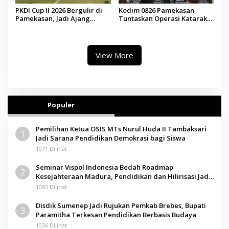
PKDI Cup II 2026 Bergulir di
Kodim 0826 Pamekasan
Pamekasan, Jadi Ajang
Tuntaskan Operasi Katarak
Silaturahmi Kepala Desa se-
Gratis, 160 Pasien Jalani
Madura
Tindakan Medis
View More
Populer
Pemilihan Ketua OSIS MTs Nurul Huda II Tambaksari
1
Jadi Sarana Pendidikan Demokrasi bagi Siswa
1071 Dilihat
Seminar Vispol Indonesia Bedah Roadmap
2
Kesejahteraan Madura, Pendidikan dan Hilirisasi Jadi
Kunci
1065 Dilihat
Disdik Sumenep Jadi Rujukan Pemkab Brebes, Bupati
3
Paramitha Terkesan Pendidikan Berbasis Budaya
1036 Dilihat