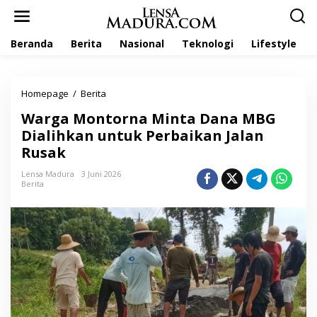
L
e
w
Beranda
Berita
Nasional
Teknologi
Lifestyle
a
t
i
k
Homepage
/
Berita
W
e
a
k
Warga Montorna Minta Dana MBG
r
o
g
Dialihkan untuk Perbaikan Jalan
n
a
t
Rusak
M
e
o
n
Lensa Madura
3 Juni 2026
n
Berita
t
o
r
n
a
M
i
n
t
a