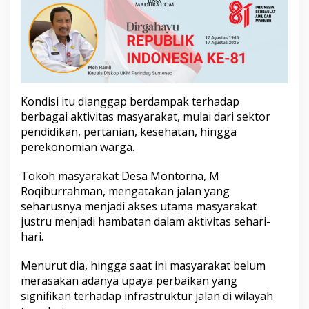
a
i
k
a
n
J
a
l
Kondisi itu dianggap berdampak terhadap
a
berbagai aktivitas masyarakat, mulai dari sektor
n
pendidikan, pertanian, kesehatan, hingga
R
u
perekonomian warga.
s
a
Tokoh masyarakat Desa Montorna, M
k
Roqiburrahman, mengatakan jalan yang
seharusnya menjadi akses utama masyarakat
justru menjadi hambatan dalam aktivitas sehari-
hari.
Menurut dia, hingga saat ini masyarakat belum
merasakan adanya upaya perbaikan yang
signifikan terhadap infrastruktur jalan di wilayah