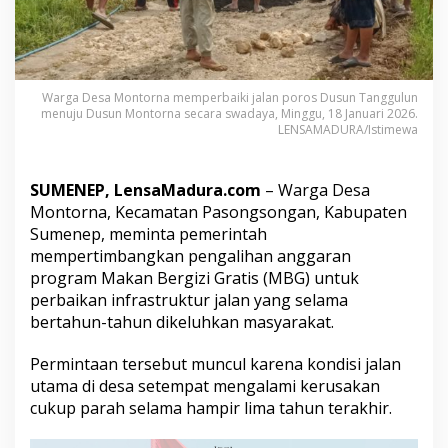
D
a
n
a
M
B
Warga Desa Montorna memperbaiki jalan poros Dusun Tanggulun
menuju Dusun Montorna secara swadaya, Minggu, 18 Januari 2026.
G
LENSAMADURA/Istimewa
D
i
a
l
SUMENEP, LensaMadura.com
– Warga Desa
i
Montorna, Kecamatan Pasongsongan, Kabupaten
h
Sumenep, meminta pemerintah
k
mempertimbangkan pengalihan anggaran
a
program Makan Bergizi Gratis (MBG) untuk
n
u
perbaikan infrastruktur jalan yang selama
n
bertahun-tahun dikeluhkan masyarakat.
t
u
Permintaan tersebut muncul karena kondisi jalan
k
utama di desa setempat mengalami kerusakan
P
e
cukup parah selama hampir lima tahun terakhir.
r
b