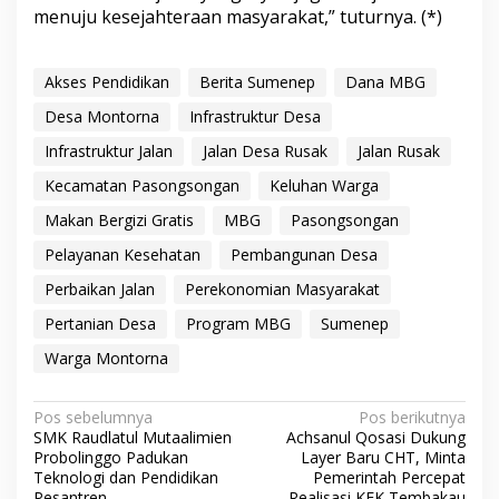
menuju kesejahteraan masyarakat,” tuturnya. (*)
Akses Pendidikan
Berita Sumenep
Dana MBG
Desa Montorna
Infrastruktur Desa
Infrastruktur Jalan
Jalan Desa Rusak
Jalan Rusak
Kecamatan Pasongsongan
Keluhan Warga
Makan Bergizi Gratis
MBG
Pasongsongan
Pelayanan Kesehatan
Pembangunan Desa
Perbaikan Jalan
Perekonomian Masyarakat
Pertanian Desa
Program MBG
Sumenep
Warga Montorna
N
Pos sebelumnya
Pos berikutnya
SMK Raudlatul Mutaalimien
Achsanul Qosasi Dukung
a
Probolinggo Padukan
Layer Baru CHT, Minta
v
Teknologi dan Pendidikan
Pemerintah Percepat
Pesantren
Realisasi KEK Tembakau