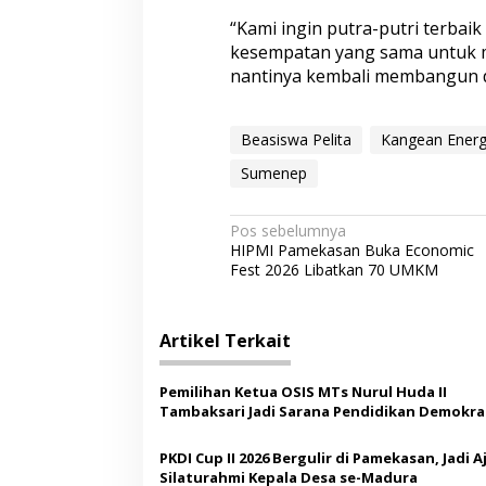
“Kami ingin putra-putri terbaik
kesempatan yang sama untuk 
nantinya kembali membangun da
Beasiswa Pelita
Kangean Energ
Sumenep
N
Pos sebelumnya
HIPMI Pamekasan Buka Economic
a
Fest 2026 Libatkan 70 UMKM
v
i
Artikel Terkait
g
a
Pemilihan Ketua OSIS MTs Nurul Huda II
s
Tambaksari Jadi Sarana Pendidikan Demokras
Siswa
i
PKDI Cup II 2026 Bergulir di Pamekasan, Jadi 
p
Silaturahmi Kepala Desa se-Madura