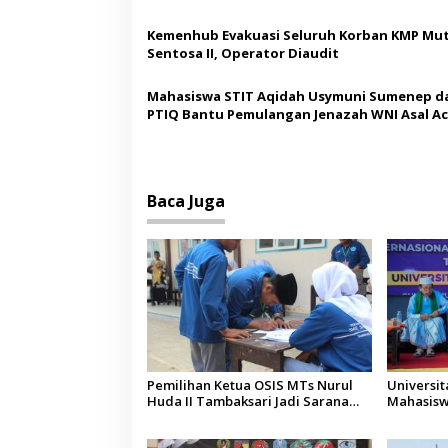
o
Kemenhub Evakuasi Seluruh Korban KMP Mut
s
Sentosa II, Operator Diaudit
Mahasiswa STIT Aqidah Usymuni Sumenep d
PTIQ Bantu Pemulangan Jenazah WNI Asal Ac
Malaysia
Baca Juga
Pemilihan Ketua OSIS MTs Nurul
Universi
Huda II Tambaksari Jadi Sarana
Mahasisw
Pendidikan Demokrasi bagi Siswa
Arab Sau