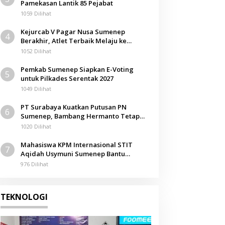
Pamekasan Lantik 85 Pejabat
1059 Dilihat
Kejurcab V Pagar Nusa Sumenep
4
Berakhir, Atlet Terbaik Melaju ke
Kejurwil Jatim
1052 Dilihat
Pemkab Sumenep Siapkan E-Voting
5
untuk Pilkades Serentak 2027
1049 Dilihat
PT Surabaya Kuatkan Putusan PN
6
Sumenep, Bambang Hermanto Tetap
Dinyatakan Pemilik Sah Tanah di
1020 Dilihat
Pamolokan
Mahasiswa KPM Internasional STIT
7
Aqidah Usymuni Sumenep Bantu
Pengurusan Jenazah WNI di Malaysia
976 Dilihat
TEKNOLOGI