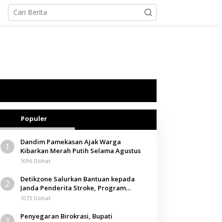
Populer
Dandim Pamekasan Ajak Warga
1
Kibarkan Merah Putih Selama Agustus
1096 Dilihat
Detikzone Salurkan Bantuan kepada
2
Janda Penderita Stroke, Program
Berbagi Masuki Hari ke-61
1073 Dilihat
Penyegaran Birokrasi, Bupati
3