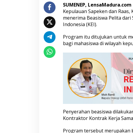
SUMENEP, LensaMadura.com
w
a
Kepulauan Sapeken dan Raas, 
P
menerima Beasiswa Pelita dar
e
Indonesia (KEI).
l
i
Program itu ditujukan untuk m
t
a
bagi mahasiswa di wilayah kep
d
a
r
i
S
K
K
M
i
g
a
s
Penyerahan beasiswa dilakukan
-
K
Kontraktor Kontrak Kerja Sama
E
I
Program tersebut merupakan 