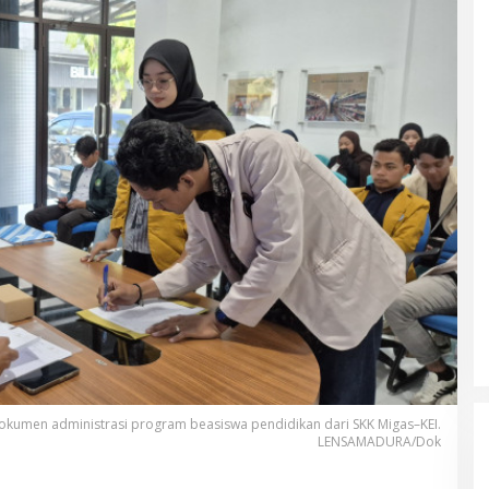
okumen administrasi program beasiswa pendidikan dari SKK Migas–KEI.
LENSAMADURA/Dok