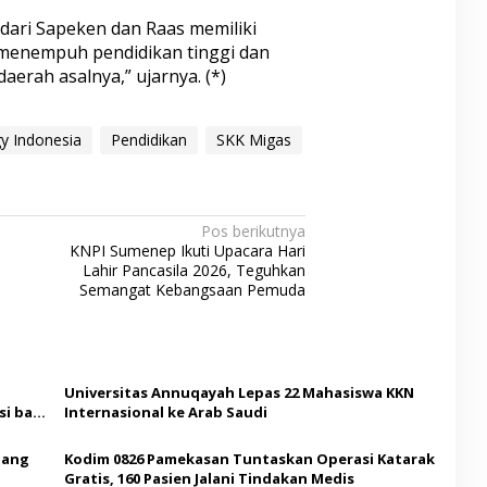
 dari Sapeken dan Raas memiliki
menempuh pendidikan tinggi dan
erah asalnya,” ujarnya. (*)
y Indonesia
Pendidikan
SKK Migas
Pos berikutnya
KNPI Sumenep Ikuti Upacara Hari
Lahir Pancasila 2026, Teguhkan
Semangat Kebangsaan Pemuda
Universitas Annuqayah Lepas 22 Mahasiswa KKN
i bagi
Internasional ke Arab Saudi
Ajang
Kodim 0826 Pamekasan Tuntaskan Operasi Katarak
Gratis, 160 Pasien Jalani Tindakan Medis