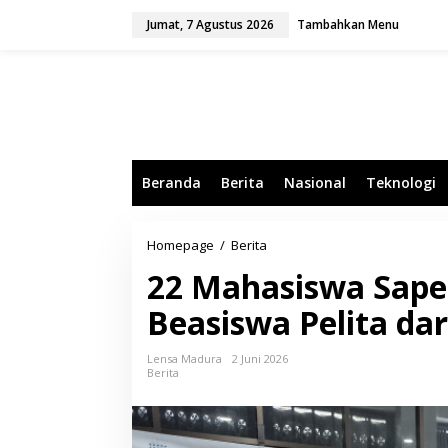
L
Jumat, 7 Agustus 2026
Tambahkan Menu
e
w
a
t
i
k
e
k
o
Beranda
Berita
Nasional
Teknologi
n
t
e
n
Homepage
/
Berita
2
2
22 Mahasiswa Sape
M
a
Beasiswa Pelita da
h
a
s
Lensa Madura
2 Juni 2026
i
Berita
s
w
a
S