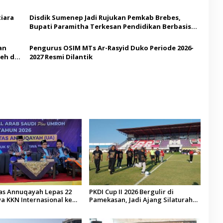
iara
Disdik Sumenep Jadi Rujukan Pemkab Brebes,
Bupati Paramitha Terkesan Pendidikan Berbasis
Budaya
an
Pengurus OSIM MTs Ar-Rasyid Duko Periode 2026-
eh di
2027 Resmi Dilantik
tas Annuqayah Lepas 22
PKDI Cup II 2026 Bergulir di
a KKN Internasional ke
Pamekasan, Jadi Ajang Silaturahmi
di
Kepala Desa se-Madura