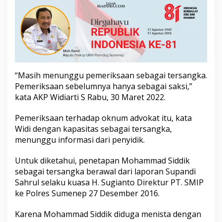
h
a
m
m
a
d
S
i
“Masih menunggu pemeriksaan sebagai tersangka.
d
Pemeriksaan sebelumnya hanya sebagai saksi,”
d
i
kata AKP Widiarti S Rabu, 30 Maret 2022.
k
B
Pemeriksaan terhadap oknum advokat itu, kata
e
Widi dengan kapasitas sebagai tersangka,
l
menunggu informasi dari penyidik.
u
m
D
Untuk diketahui, penetapan Mohammad Siddik
i
sebagai tersangka berawal dari laporan Supandi
p
Sahrul selaku kuasa H. Sugianto Direktur PT. SMIP
e
ke Polres Sumenep 27 Desember 2016.
r
i
k
Karena Mohammad Siddik diduga menista dengan
s