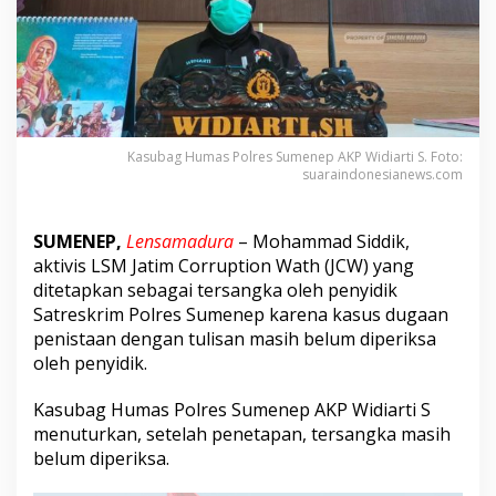
P
e
n
i
s
t
a
a
Kasubag Humas Polres Sumenep AKP Widiarti S. Foto:
n
suaraindonesianews.com
D
e
n
SUMENEP,
Lensamadura
–
Mohammad Siddik,
g
aktivis LSM Jatim Corruption Wath (JCW) yang
a
ditetapkan sebagai tersangka oleh penyidik
n
T
Satreskrim Polres Sumenep karena kasus dugaan
u
penistaan dengan tulisan masih belum diperiksa
l
oleh penyidik.
i
s
Kasubag Humas Polres Sumenep AKP Widiarti S
a
n
menuturkan, setelah penetapan, tersangka masih
,
belum diperiksa.
M
o