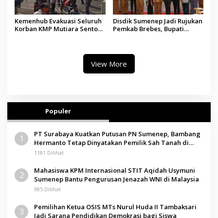
Kemenhub Evakuasi Seluruh
Disdik Sumenep Jadi Rujukan
Korban KMP Mutiara Sentosa
Pemkab Brebes, Bupati
II, Operator Diaudit
Paramitha Terkesan
Pendidikan Berbasis Budaya
View More
Populer
PT Surabaya Kuatkan Putusan PN Sumenep, Bambang
1
Hermanto Tetap Dinyatakan Pemilik Sah Tanah di
Pamolokan
1181 Dilihat
Mahasiswa KPM Internasional STIT Aqidah Usymuni
2
Sumenep Bantu Pengurusan Jenazah WNI di Malaysia
985 Dilihat
Pemilihan Ketua OSIS MTs Nurul Huda II Tambaksari
3
Jadi Sarana Pendidikan Demokrasi bagi Siswa