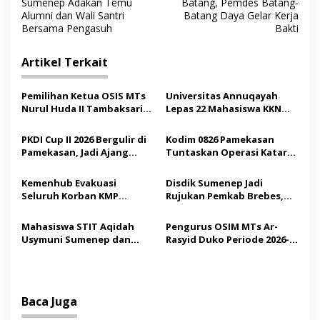
a
Sumenep Adakan Temu
Batang, Pemdes Batang-
v
Alumni dan Wali Santri
Batang Daya Gelar Kerja
Bersama Pengasuh
Bakti
i
g
Artikel Terkait
a
s
Pemilihan Ketua OSIS MTs
Universitas Annuqayah
Nurul Huda II Tambaksari
Lepas 22 Mahasiswa KKN
i
Jadi Sarana Pendidikan
Internasional ke Arab
p
Demokrasi bagi Siswa
Saudi
PKDI Cup II 2026 Bergulir di
Kodim 0826 Pamekasan
Pamekasan, Jadi Ajang
Tuntaskan Operasi Katarak
o
Silaturahmi Kepala Desa se-
Gratis, 160 Pasien Jalani
s
Madura
Tindakan Medis
Kemenhub Evakuasi
Disdik Sumenep Jadi
Seluruh Korban KMP
Rujukan Pemkab Brebes,
Mutiara Sentosa II,
Bupati Paramitha Terkesan
Operator Diaudit
Pendidikan Berbasis
Mahasiswa STIT Aqidah
Pengurus OSIM MTs Ar-
Budaya
Usymuni Sumenep dan
Rasyid Duko Periode 2026-
PTIQ Bantu Pemulangan
2027 Resmi Dilantik
Jenazah WNI Asal Aceh di
Malaysia
Baca Juga