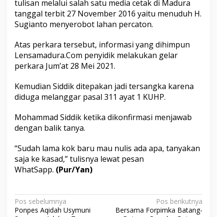
tulisan melalui salah satu media cetak di Madura
a
tanggal terbit 27 November 2016 yaitu menuduh H.
P
Sugianto menyerobot lahan percaton.
o
l
r
Atas perkara tersebut, informasi yang dihimpun
e
Lensamadura.Com penyidik melakukan gelar
s
perkara Jum’at 28 Mei 2021.
S
u
m
Kemudian Siddik ditepakan jadi tersangka karena
e
diduga melanggar pasal 311 ayat 1 KUHP.
n
e
Mohammad Siddik ketika dikonfirmasi menjawab
p
dengan balik tanya.
“Sudah lama kok baru mau nulis ada apa, tanyakan
saja ke kasad,” tulisnya lewat pesan
WhatSapp.
(Pur/Yan)
N
Pos sebelumnya
Pos berikutnya
Ponpes Aqidah Usymuni
Bersama Forpimka Batang-