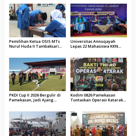
Pemilihan Ketua OSIS MTs
Universitas Annuqayah
Nurul Huda II Tambaksari
Lepas 22 Mahasiswa KKN
Jadi Sarana Pendidikan
Internasional ke Arab Saudi
Demokrasi bagi Siswa
PKDI Cup II 2026 Bergulir di
Kodim 0826 Pamekasan
Pamekasan, Jadi Ajang
Tuntaskan Operasi Katarak
Silaturahmi Kepala Desa se-
Gratis, 160 Pasien Jalani
Madura
Tindakan Medis