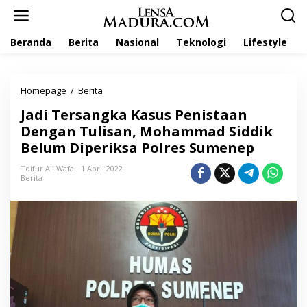
L
e
w
Beranda
Berita
Nasional
Teknologi
Lifestyle
a
t
i
k
Homepage
/
Berita
J
e
a
k
Jadi Tersangka Kasus Penistaan
d
o
i
Dengan Tulisan, Mohammad Siddik
n
T
t
Belum Diperiksa Polres Sumenep
e
e
r
n
Toifur Ali Wafa
1 April 2022
s
Berita
a
n
g
k
a
K
a
s
u
s