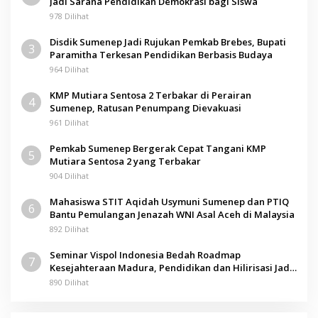
Jadi Sarana Pendidikan Demokrasi bagi Siswa
978 Dilihat
Disdik Sumenep Jadi Rujukan Pemkab Brebes, Bupati
3
Paramitha Terkesan Pendidikan Berbasis Budaya
964 Dilihat
KMP Mutiara Sentosa 2 Terbakar di Perairan
4
Sumenep, Ratusan Penumpang Dievakuasi
961 Dilihat
Pemkab Sumenep Bergerak Cepat Tangani KMP
5
Mutiara Sentosa 2 yang Terbakar
904 Dilihat
Mahasiswa STIT Aqidah Usymuni Sumenep dan PTIQ
6
Bantu Pemulangan Jenazah WNI Asal Aceh di Malaysia
892 Dilihat
Seminar Vispol Indonesia Bedah Roadmap
7
Kesejahteraan Madura, Pendidikan dan Hilirisasi Jadi
Kunci
890 Dilihat