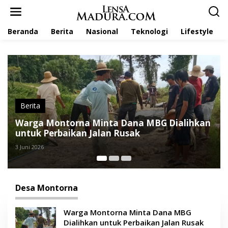
L
e
w
Beranda
Berita
Nasional
Teknologi
Lifestyle
a
t
i
k
e
k
o
n
t
Berita
e
Dana MBG Dialihkan
Warga Montorna Patungan P
n
usak
Rusak yang Bertahun-tahun
21 Januari 2026
Desa Montorna
Warga Montorna Minta Dana MBG
Dialihkan untuk Perbaikan Jalan Rusak