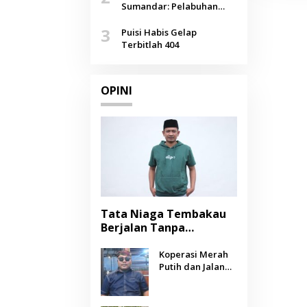
Agustus
Sumandar: Pelabuhan
Pasongsongan, Salopeng,
3
Selendang Benang Merah
Puisi Habis Gelap
Lombang
Terbitlah 404
OPINI
Tata Niaga Tembakau
Berjalan Tanpa
Instrumen, Benarkah
Negara Berpihak
Koperasi Merah
Putih dan Jalan
kepada Petani?
Panjang Menuju
Kesejahteraan