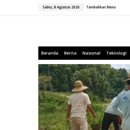
L
Sabtu, 8 Agustus 2026
Tambahkan Menu
e
w
a
t
i
k
e
k
o
Beranda
Berita
Nasional
Teknologi
n
t
e
n