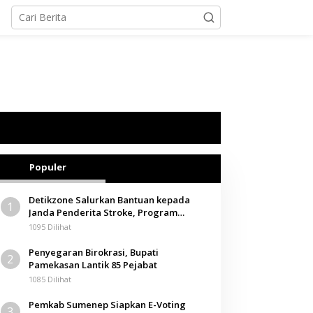
Populer
Detikzone Salurkan Bantuan kepada
1
Janda Penderita Stroke, Program
Berbagi Masuki Hari ke-61
1095 Dilihat
Penyegaran Birokrasi, Bupati
2
Pamekasan Lantik 85 Pejabat
1085 Dilihat
Pemkab Sumenep Siapkan E-Voting
3