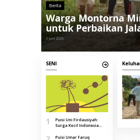
Berita
Warga Montorna Mi
untuk Perbaikan Jal
3 Juni 2026
SENI
Keluha
1
Puisi Uni Firdausiyah:
Surga Kecil Indonesia
yang Tak Lagi Perawan,
2
Doa yang Jauh, Narasi
Puisi Umar Faruq