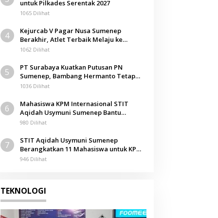
untuk Pilkades Serentak 2027
1065 Dilihat
Kejurcab V Pagar Nusa Sumenep
4
Berakhir, Atlet Terbaik Melaju ke
Kejurwil Jatim
1062 Dilihat
PT Surabaya Kuatkan Putusan PN
5
Sumenep, Bambang Hermanto Tetap
Dinyatakan Pemilik Sah Tanah di
1036 Dilihat
Pamolokan
Mahasiswa KPM Internasional STIT
6
Aqidah Usymuni Sumenep Bantu
Pengurusan Jenazah WNI di Malaysia
980 Dilihat
STIT Aqidah Usymuni Sumenep
7
Berangkatkan 11 Mahasiswa untuk KPM
Internasional di Malaysia
946 Dilihat
TEKNOLOGI