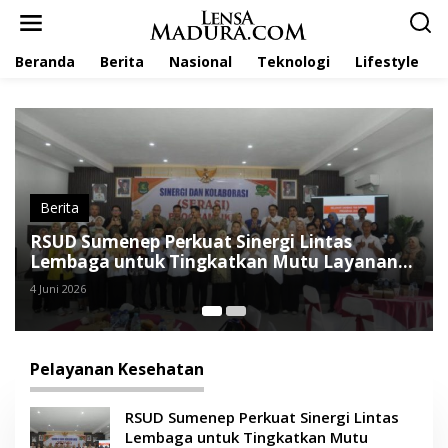
L
e
w
Beranda
Berita
Nasional
Teknologi
Lifestyle
a
t
i
k
e
k
o
n
t
Berita
e
Warga Montorna Minta Dana MBG Dialihkan
n
untuk Perbaikan Jalan Rusak
3 Juni 2026
Pelayanan Kesehatan
RSUD Sumenep Perkuat Sinergi Lintas
Lembaga untuk Tingkatkan Mutu