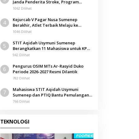
Janda Penderita Stroke, Program
Berbagi Masuki Hari ke-61
1062 Dilihat
Kejurcab V Pagar Nusa Sumenep
4
Berakhir, Atlet Terbaik Melaju ke
Kejurwil Jatim
1046 Dilihat
STIT Aqidah Usymuni Sumenep
5
Berangkatkan 11 Mahasiswa untuk KPM
Internasional di Malaysia
942 Dilihat
Pengurus OSIM MTs Ar-Rasyid Duko
6
Periode 2026-2027 Resmi Dilantik
782 Dilihat
Mahasiswa STIT Aqidah Usymuni
7
Sumenep dan PTIQ Bantu Pemulangan
Jenazah WNI Asal Aceh di Malaysia
766 Dilihat
TEKNOLOGI