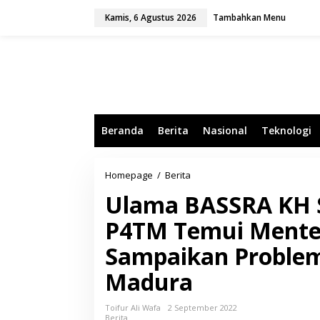
L
Kamis, 6 Agustus 2026
Tambahkan Menu
e
w
a
t
i
k
e
k
o
Beranda
Berita
Nasional
Teknologi
n
t
e
n
Homepage
/
Berita
U
l
Ulama BASSRA KH S
a
m
P4TM Temui Menter
a
B
Sampaikan Problem
A
S
Madura
S
R
A
Toifur Ali Wafa
2 September 2022
K
Berita