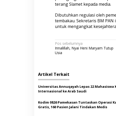
terang Slamet kepada media.
Dibutuhkan regulasi oleh peme
tembakau. Sekretaris BM PAN 
untuk mengangkat kesejahtera
N
Pos sebelumnya
Innalillah, Nyai Heni Maryam Tutup
a
Usia
v
i
g
Artikel Terkait
a
s
Universitas Annuqayah Lepas 22 Mahasiswa 
Internasional ke Arab Saudi
i
p
Kodim 0826 Pamekasan Tuntaskan Operasi K
Gratis, 160 Pasien Jalani Tindakan Medis
o