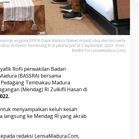
ampingi anggota DPR RI Dapil Madura Slamet Ariyadi (dua dari kiri) serta
has di Kantor Kemendag RI di Jakarta Jum'at 2 September 2022. (Foto:
BASRA For LensaMadura.Com)
Syafik Rofii perwakilan Badan
 Madura (BASSRA) bersama
n Pedagang Tembakau Madura
angan (Mendag) RI Zulkifli Hasan di
022.
untuk menyampaikan keluh kesah
a langsung ke Mendag RI yang akrab
 kepada redaksi LensaMadura.Com,