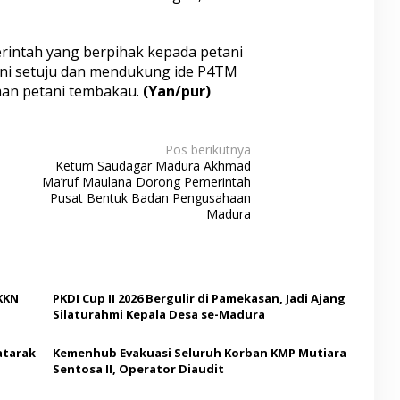
rintah yang berpihak kepada petani
ini setuju dan mendukung ide P4TM
an petani tembakau.
(Yan/pur)
Pos berikutnya
Ketum Saudagar Madura Akhmad
Ma’ruf Maulana Dorong Pemerintah
Pusat Bentuk Badan Pengusahaan
Madura
KKN
PKDI Cup II 2026 Bergulir di Pamekasan, Jadi Ajang
Silaturahmi Kepala Desa se-Madura
atarak
Kemenhub Evakuasi Seluruh Korban KMP Mutiara
Sentosa II, Operator Diaudit