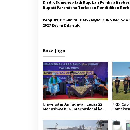
s
Disdik Sumenep Jadi Rujukan Pemkab Brebes
Bupati Paramitha Terkesan Pendidikan Berb
Budaya
Pengurus OSIM MTs Ar-Rasyid Duko Periode 
2027 Resmi Dilantik
Baca Juga
Universitas Annuqayah Lepas 22
PKDI Cup I
Mahasiswa KKN Internasional ke
Pamekasan
Arab Saudi
Kepala D