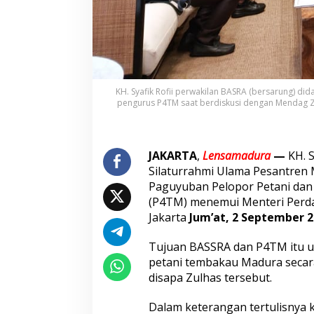
a
s
S
a
m
p
a
KH. Syafik Rofii perwakilan BASRA (bersarung) did
i
pengurus P4TM saat berdiskusi dengan Mendag Zul
k
a
n
P
JAKARTA
,
Lensamadura
—
KH. 
r
Silaturrahmi Ulama Pesantren
o
Paguyuban Pelopor Petani da
b
(P4TM) menemui Menteri Perdag
l
e
Jakarta
Jum’at, 2 September 2
m
P
Tujuan BASSRA dan P4TM itu 
e
petani tembakau Madura secar
t
disapa Zulhas tersebut.
a
n
i
Dalam keterangan tertulisnya