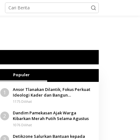
Populer
Ansor Tlanakan Dilantik, Fokus Perkuat
1
Ideologi Kader dan Bangun
Kemandirian Ekonomi
1175 Dilihat
Dandim Pamekasan Ajak Warga
2
Kibarkan Merah Putih Selama Agustus
1076 Dilihat
Detikzone Salurkan Bantuan kepada
3