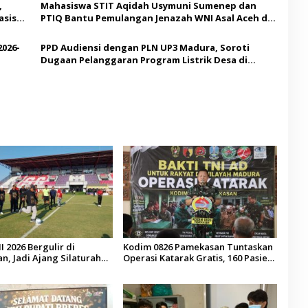
,
Mahasiswa STIT Aqidah Usymuni Sumenep dan
asis
PTIQ Bantu Pemulangan Jenazah WNI Asal Aceh di
Malaysia
2026-
PPD Audiensi dengan PLN UP3 Madura, Soroti
Dugaan Pelanggaran Program Listrik Desa di
Sumenep
I 2026 Bergulir di
Kodim 0826 Pamekasan Tuntaskan
, Jadi Ajang Silaturahmi
Operasi Katarak Gratis, 160 Pasien
esa se-Madura
Jalani Tindakan Medis