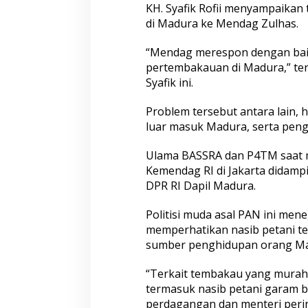
T
KH. Syafik Rofii menyampaikan
e
di Madura ke Mendag Zulhas.
m
b
a
“Mendag merespon dengan bai
k
pertembakauan di Madura,” ter
a
Syafik ini.
u
d
Problem tersebut antara lain
i
M
luar masuk Madura, serta peng
a
d
Ulama BASSRA dan P4TM saat 
u
Kemendag RI di Jakarta didamp
r
DPR RI Dapil Madura.
a
Politisi muda asal PAN ini me
memperhatikan nasib petani 
sumber penghidupan orang Madu
“Terkait tembakau yang murah
termasuk nasib petani garam 
perdagangan dan menteri perin