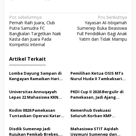
N
Pos sebelumnya
Pos berikutnya
Pernah Raih Juara, Club
Yayasan Al-Istiqamah
a
Putra Samudra FC
Sumenep Buka Beasiswa
v
Bangkalan Targetkan Naik
Full Pendidikan Bagi Anak
Kasta dan Juara Pada
Yatim dan Tidak Mampu
i
Kompetisi Internal
g
Artikel Terkait
a
s
Lomba Dayung Sampan di
Pemilihan Ketua OSIS MTs
i
Kangayan Ramaikan Hari
Nurul Huda II Tambaksari
p
Jadi ke-757 Kabupaten
Jadi Sarana Pendidikan
Sumenep
Demokrasi bagi Siswa
Universitas Annuqayah
PKDI Cup II 2026 Bergulir di
o
Lepas 22 Mahasiswa KKN
Pamekasan, Jadi Ajang
s
Internasional ke Arab
Silaturahmi Kepala Desa se-
Saudi
Madura
Kodim 0826 Pamekasan
Kemenhub Evakuasi
Tuntaskan Operasi Katarak
Seluruh Korban KMP
Gratis, 160 Pasien Jalani
Mutiara Sentosa II,
Tindakan Medis
Operator Diaudit
Disdik Sumenep Jadi
Mahasiswa STIT Aqidah
Rujukan Pemkab Brebes,
Usymuni Sumenep dan