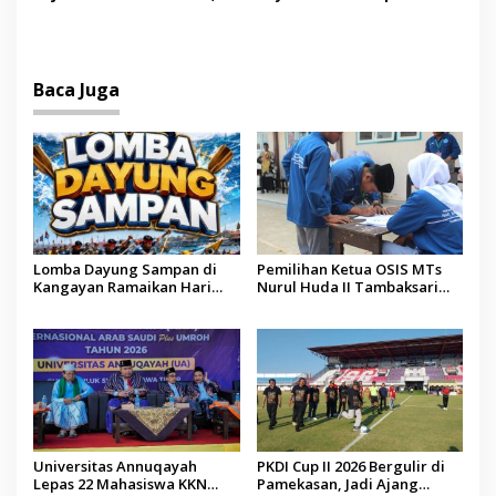
Bupati Paramitha Terkesan
PTIQ Bantu Pemulangan
Pendidikan Berbasis
Jenazah WNI Asal Aceh di
Budaya
Malaysia
Baca Juga
Lomba Dayung Sampan di
Pemilihan Ketua OSIS MTs
Kangayan Ramaikan Hari
Nurul Huda II Tambaksari
Jadi ke-757 Kabupaten
Jadi Sarana Pendidikan
Sumenep
Demokrasi bagi Siswa
Universitas Annuqayah
PKDI Cup II 2026 Bergulir di
Lepas 22 Mahasiswa KKN
Pamekasan, Jadi Ajang