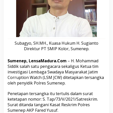
h
u
n
P
e
n
j
a
r
Subagyo, SH.MH., Kuasa Hukum H. Sugianto
a
,
Direktur PT SMIP Kolor, Sumenep.
A
k
Sumenep, LensaMadura.Com
–
H. Mohammad
t
i
Siddik
salah satu pengacara sekaligus Ketua tim
v
investigasi Lembaga Swadaya Masyarakat Jatim
i
Corruption Watch (LSM JCW) ditetapkan tersangka
s
oleh penyidik Polres Sumenep.
L
S
M
Penetapan tersangka itu tertulis dalam surat
J
ketetapan nomor: S. Tap/73/V/2021/Satreskrim.
C
Surat ditanda tangani Kasat Reskrim Polres
W
Sumenep AKP Fared Yusuf.
J