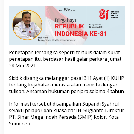
a
d
i
T
e
r
s
a
n
g
Penetapan tersangka seperti tertulis dalam surat
k
penetapan itu, berdasar hasil gelar perkara Jumat,
a
28 Mei 2021.
P
e
Siddik disangka melanggar pasal 311 Ayat (1) KUHP
n
i
tentang kejahatan menista atau menista dengan
s
tulisan. Ancaman hukuman penjara selama 4 tahun.
t
a
Informasi tersebut disampaikan Supandi Syahrul
a
selaku pelapor dan kuasa dari H. Sugianto Direktur
n
PT. Sinar Mega Indah Persada (SMIP) Kolor, Kota
Sumenep.