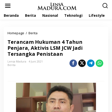
L
e
w
Beranda
Berita
Nasional
Teknologi
Lifestyle
a
t
i
k
Homepage
/
Berita
T
e
e
k
Terancam Hukuman 4 Tahun
r
o
a
Penjara, Aktivis LSM JCW Jadi
n
n
t
Tersangka Penistaan
c
e
a
n
Lensa Madura
4 Juni 2021
m
Berita
H
u
k
u
m
a
n
4
T
a