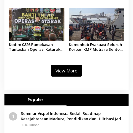
Internasional ke Arab Saudi
Silaturahmi Kepala Desa se-
Madura
Kodim 0826 Pamekasan
Kemenhub Evakuasi Seluruh
Tuntaskan Operasi Katarak
Korban KMP Mutiara Sentosa
Gratis, 160 Pasien Jalani
II, Operator Diaudit
Tindakan Medis
View More
Populer
Seminar Vispol Indonesia Bedah Roadmap
1
Kesejahteraan Madura, Pendidikan dan Hilirisasi Jadi
Kunci
1016 Dilihat