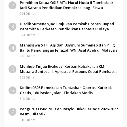
Pemilihan Ketua OSIS MTs Nurul Huda II Tambaksari
2
Jadi Sarana Pendidikan Demokrasi bagi Siswa
994 Dilihat
Disdik Sumenep Jadi Rujukan Pemkab Brebes, Bupati
3
Paramitha Terkesan Pendidikan Berbasis Budaya
973 Dilihat
Mahasiswa STIT Aqidah Usymuni Sumenep dan PTIQ
4
Bantu Pemulangan Jenazah WNI Asal Aceh di Malaysia
906 Dilihat
Menhub Tinjau Evakuasi Korban Kebakaran KM
5
Mutiara Sentosa II, Apresiasi Respons Cepat Pemkab
Sumenep
855 Dilihat
Kodim 0826 Pamekasan Tuntaskan Operasi Katarak
6
Gratis, 160 Pasien Jalani Tindakan Medis
843 Dilihat
Pengurus OSIM MTs Ar-Rasyid Duko Periode 2026-2027
7
Resmi Dilantik
816 Dilihat