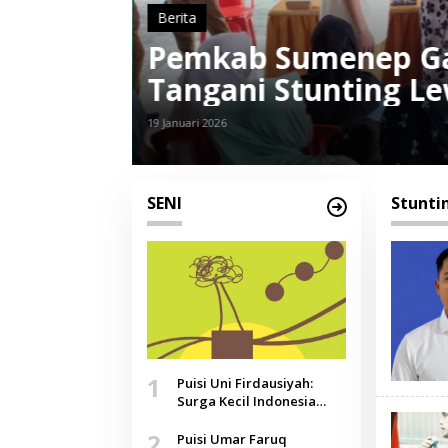
Berita
at
Pemkab Sumenep Ga
 Dapur
Tangani Stunting L
19 Januari 2026
SENI
Stunti
1
Puisi Uni Firdausiyah:
Surga Kecil Indonesia
yang Tak Lagi Perawan,
2
Doa yang Jauh, Narasi
Puisi Umar Faruq