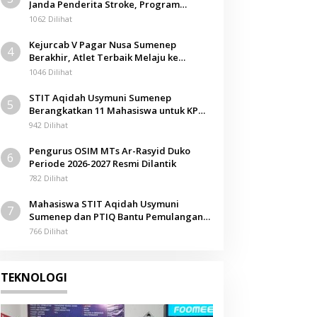
Janda Penderita Stroke, Program
Berbagi Masuki Hari ke-61
1062 Dilihat
Opini
Kejurcab V Pagar Nusa Sumenep
4
Negeri Stunting
Berakhir, Atlet Terbaik Melaju ke
Kejurwil Jatim
1046 Dilihat
Juni 2026
STIT Aqidah Usymuni Sumenep
5
Berangkatkan 11 Mahasiswa untuk KPM
Internasional di Malaysia
942 Dilihat
Pengurus OSIM MTs Ar-Rasyid Duko
6
Periode 2026-2027 Resmi Dilantik
782 Dilihat
Mahasiswa STIT Aqidah Usymuni
7
Sumenep dan PTIQ Bantu Pemulangan
Jenazah WNI Asal Aceh di Malaysia
766 Dilihat
TEKNOLOGI