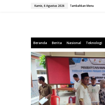
L
Kamis, 6 Agustus 2026
Tambahkan Menu
e
w
a
t
i
k
e
k
o
Beranda
Berita
Nasional
Teknologi
n
t
e
n