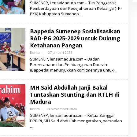
L
SUMENEP, LensaMadura.com – Tim Penggerak
E
Pemberdayaan dan Kesejahteraan Keluarga (TP-
H
PKK) Kabupaten Sumenep
L
E
N
S
Bappeda Sumenep Sosialisasikan
A
M
RAD-PG 2025-2029 untuk Dukung
A
D
Ketahanan Pangan
U
R
Berita
|
27 Januari 2025
O
A
L
SUMENEP, lensamadura.com – Badan
E
Perencanaan dan Pembangunan Daerah
H
(Bappeda) menunjukkan komitmennya untuk
L
E
N
S
MH Said Abdullah Janji Bakal
A
M
Tuntaskan Stunting dan RTLH di
A
D
Madura
U
R
Berita
|
8 November 2024
O
A
L
SUMENEP, lensamadura.com – Ketua Banggar
E
DPR RI, MH Said Abdullah mengatakan, persoalan
H
L
E
N