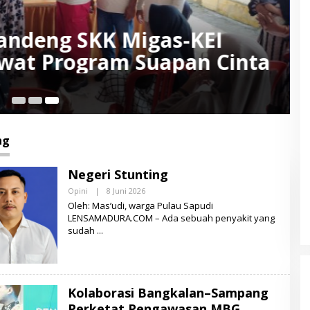
ndeng SKK Migas-KEI
ewat Program Suapan Cinta
8 
ng
Negeri Stunting
Opini
|
8 Juni 2026
O
L
Oleh: Mas’udi, warga Pulau Sapudi
E
LENSAMADURA.COM – Ada sebuah penyakit yang
H
sudah
L
E
N
S
A
M
A
Kolaborasi Bangkalan–Sampang
D
Perketat Pengawasan MBG,
U