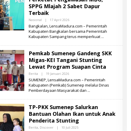
R
SPPG Mlajah 2 Sabet Dapur
A
Terbaik
Nasional
|
17 April 2026
O
L
Bangkalan, LensaMadura.com – Pemerintah
E
Kabupaten Bangkalan bersama Pemerintah
H
Kabupaten Sampang terus memperkuat
M
U
K
S
Pemkab Sumenep Gandeng SKK
I
D
Migas-KEI Tangani Stunting
Lewat Program Suapan Cinta
Berita
|
19 Januari 2026
O
L
SUMENEP, LensaMadura.com – Pemerintah
E
Kabupaten (Pemkab) Sumenep melalui Dinas
H
Pemberdayaan Masyarakat dan
L
E
N
S
TP-PKK Sumenep Salurkan
A
M
Bantuan Olahan Ikan untuk Anak
A
D
Penderita Stunting
U
R
Berita
,
Discover
|
10 Juli 2025
O
A