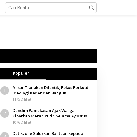
Populer
Ansor Tlanakan Dilantik, Fokus Perkuat
1
Ideologi Kader dan Bangun
Kemandirian Ekonomi
1175 Dilihat
Dandim Pamekasan Ajak Warga
2
Kibarkan Merah Putih Selama Agustus
1076 Dilihat
Detikzone Salurkan Bantuan kepada
3