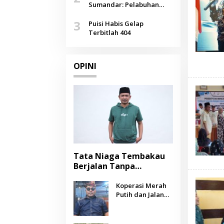
Agustus
Sumandar: Pelabuhan
Pasongsongan, Salopeng,
3
Selendang Benang Merah
Puisi Habis Gelap
Lombang
Terbitlah 404
OPINI
Tata Niaga Tembakau
Berjalan Tanpa
Instrumen, Benarkah
Negara Berpihak
Koperasi Merah
Putih dan Jalan
kepada Petani?
Panjang Menuju
Kesejahteraan