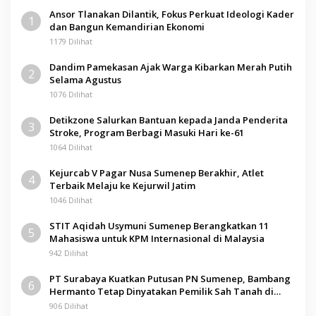
Ansor Tlanakan Dilantik, Fokus Perkuat Ideologi Kader
1
dan Bangun Kemandirian Ekonomi
1179 Dilihat
Dandim Pamekasan Ajak Warga Kibarkan Merah Putih
2
Selama Agustus
1076 Dilihat
Detikzone Salurkan Bantuan kepada Janda Penderita
3
Stroke, Program Berbagi Masuki Hari ke-61
1064 Dilihat
Kejurcab V Pagar Nusa Sumenep Berakhir, Atlet
4
Terbaik Melaju ke Kejurwil Jatim
1046 Dilihat
STIT Aqidah Usymuni Sumenep Berangkatkan 11
5
Mahasiswa untuk KPM Internasional di Malaysia
942 Dilihat
PT Surabaya Kuatkan Putusan PN Sumenep, Bambang
6
Hermanto Tetap Dinyatakan Pemilik Sah Tanah di
Pamolokan
906 Dilihat