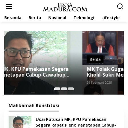
L
e
w
Beranda
Berita
Nasional
Teknologi
Lifestyle
a
t
i
k
e
k
o
n
t
Berita
e
MK Tolak Gugatan Baqir-Taufadi, Paslon
n
Kholil-Sukri Menang Pilkada Pamekasan
2024
24 Februari 2025
Mahkamah Konstitusi
Usai Putusan MK, KPU Pamekasan
Segera Rapat Pleno Penetapan Cabup-