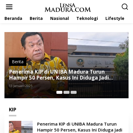
L
e
w
Beranda
Berita
Nasional
Teknologi
Lifestyle
a
t
i
k
e
k
o
n
t
Berita
e
 di UNIBA Madura Turun
Ini Respons Rekt
n
sen, Kasus Ini Diduga Jadi
Dana KIP di UN
11 Januari 2025
KIP
Penerima KIP di UNIBA Madura Turun
Hampir 50 Persen, Kasus Ini Diduga Jadi