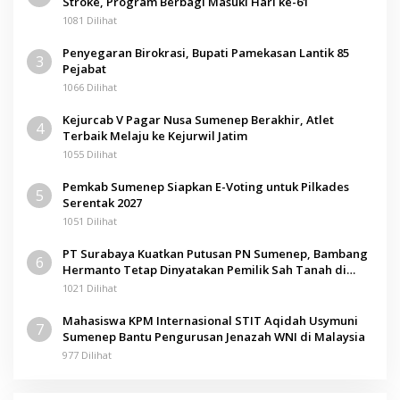
Stroke, Program Berbagi Masuki Hari ke-61
1081 Dilihat
Penyegaran Birokrasi, Bupati Pamekasan Lantik 85
3
Pejabat
1066 Dilihat
Kejurcab V Pagar Nusa Sumenep Berakhir, Atlet
4
Terbaik Melaju ke Kejurwil Jatim
1055 Dilihat
Pemkab Sumenep Siapkan E-Voting untuk Pilkades
5
Serentak 2027
1051 Dilihat
PT Surabaya Kuatkan Putusan PN Sumenep, Bambang
6
Hermanto Tetap Dinyatakan Pemilik Sah Tanah di
Pamolokan
1021 Dilihat
Mahasiswa KPM Internasional STIT Aqidah Usymuni
7
Sumenep Bantu Pengurusan Jenazah WNI di Malaysia
977 Dilihat