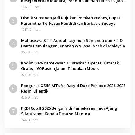
Kesejahteraan Madura, Pendidikan dan Hilirisasi Jadi
Kunci
1066 Dilihat
Disdik Sumenep Jadi Rujukan Pemkab Brebes, Bupati
3
Paramitha Terkesan Pendidikan Berbasis Budaya
1054 Dilihat
Mahasiswa STIT Aqidah Usymuni Sumenep dan PTIQ
4
Bantu Pemulangan Jenazah WNI Asal Aceh di Malaysia
958 Dilihat
Kodim 0826 Pamekasan Tuntaskan Operasi Katarak
5
Gratis, 160 Pasien Jalani Tindakan Medis
928 Dilihat
Pengurus OSIM MTs Ar-Rasyid Duko Periode 2026-2027
6
Resmi Dilantik
826 Dilihat
PKDI Cup II 2026 Bergulir di Pamekasan, Jadi Ajang
7
Silaturahmi Kepala Desa se-Madura
744 Dilihat