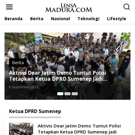
L
e
w
Beranda
Berita
Nasional
Teknologi
Lifestyle
a
t
i
k
e
k
o
n
t
Berita
e
olisi
Kasus Dugaan Pemerasan Naik Ke
n
Jadi
Penyidikan, Aktivis GSM Desak Kader PDI
Perjuangan Mundur Dari Ketua DP
6 September 2025
Sumenep
Ketua DPRD Sumenep
Aktivis Dear Jatim Demo Tuntut Polisi
Tetapkan Ketua DPRD Sumenep Jadi