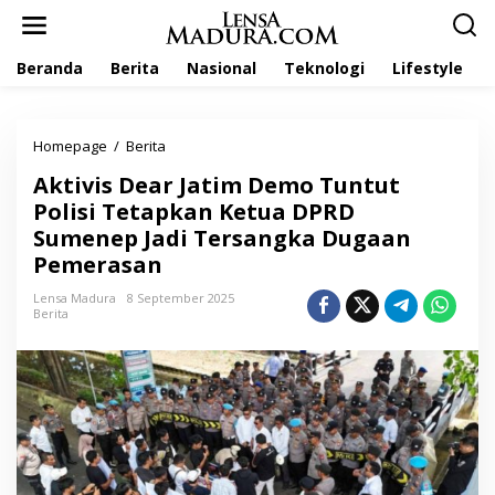
L
e
w
Beranda
Berita
Nasional
Teknologi
Lifestyle
a
t
i
k
Homepage
/
Berita
A
e
k
k
Aktivis Dear Jatim Demo Tuntut
t
o
i
Polisi Tetapkan Ketua DPRD
n
v
t
Sumenep Jadi Tersangka Dugaan
i
e
Pemerasan
s
n
D
Lensa Madura
8 September 2025
e
Berita
a
r
J
a
t
i
m
D
e