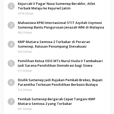
Kejurcab V Pagar Nusa Sumenep Berakhir, Atlet
2
Terbaik Melaju ke Kejurwil Jatim
1074 Dilihat
Mahasiswa KPM Internasional STIT Aqidah Usymuni
3
Sumenep Bantu Pengurusan Jenazah WNI di Malaysia
983 Dilihat
KMP Mutiara Sentosa 2 Terbakar di Perairan
4
Sumenep, Ratusan Penumpang Dievakuasi
924 Dilihat
Pemilihan Ketua OSIS MTs Nurul Huda II Tambaksari
5
Jadi Sarana Pendidikan Demokrasi bagi Siswa
917 Dilihat
Disdik Sumenep Jadi Rujukan Pemkab Brebes, Bupati
6
Paramitha Terkesan Pendidikan Berbasis Budaya
912 Dilihat
Pemkab Sumenep Bergerak Cepat Tangani KMP
7
Mutiara Sentosa 2 yang Terbakar
901 Dilihat