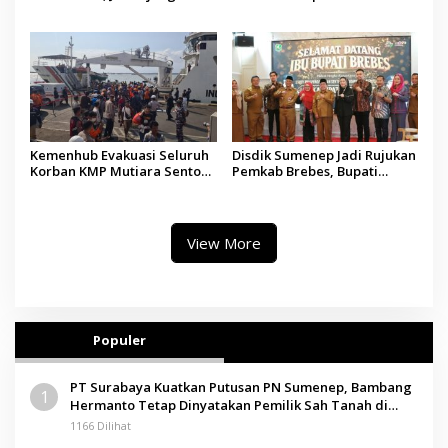
Silaturahmi Kepala Desa se-
Gratis, 160 Pasien Jalani
Madura
Tindakan Medis
Kemenhub Evakuasi Seluruh
Disdik Sumenep Jadi Rujukan
Korban KMP Mutiara Sentosa
Pemkab Brebes, Bupati
II, Operator Diaudit
Paramitha Terkesan
Pendidikan Berbasis Budaya
View More
Populer
PT Surabaya Kuatkan Putusan PN Sumenep, Bambang
1
Hermanto Tetap Dinyatakan Pemilik Sah Tanah di
Pamolokan
1166 Dilihat