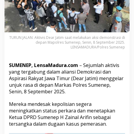
m
o
T
u
n
t
u
TURUN JALAN: Aktivis Dear Jatim saat melakukan aksi demonstrasi di
t
depan Mapolres Sumenep, Senin, 8 September 2025.
P
LENSAMADURA/Polres Sumenep
o
l
i
SUMENEP, LensaMadura.com
– Sejumlah aktivis
s
yang tergabung dalam aliansi Demokrasi dan
i
Aspirasi Rakyat Jawa Timur (Dear Jatim) menggelar
T
e
unjuk rasa di depan Markas Polres Sumenep,
t
Senin, 8 September 2025.
a
p
Mereka mendesak kepolisian segera
k
meningkatkan status perkara dan menetapkan
a
n
Ketua DPRD Sumenep H Zainal Arifin sebagai
K
tersangka dalam dugaan kasus pemerasan.
e
t