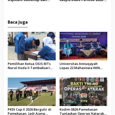
PTIQ Bantu Pemulangan
2027 Resmi Dilantik
Jenazah WNI Asal Aceh di
Malaysia
Baca Juga
Pemilihan Ketua OSIS MTs
Universitas Annuqayah
Nurul Huda II Tambaksari
Lepas 22 Mahasiswa KKN
Jadi Sarana Pendidikan
Internasional ke Arab Saudi
Demokrasi bagi Siswa
PKDI Cup II 2026 Bergulir di
Kodim 0826 Pamekasan
Pamekasan, Jadi Ajang
Tuntaskan Operasi Katarak