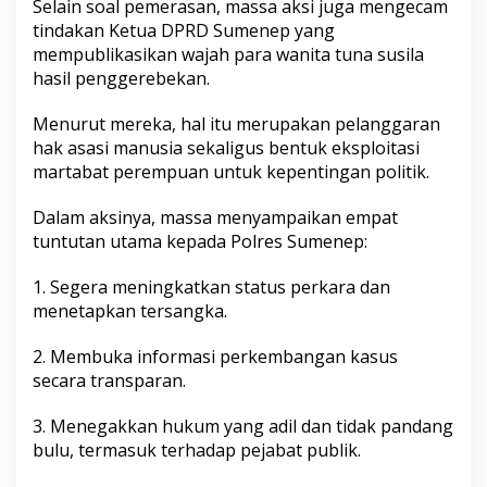
Selain soal pemerasan, massa aksi juga mengecam
a
tindakan Ketua DPRD Sumenep yang
D
u
mempublikasikan wajah para wanita tuna susila
g
hasil penggerebekan.
a
a
Menurut mereka, hal itu merupakan pelanggaran
n
hak asasi manusia sekaligus bentuk eksploitasi
P
e
martabat perempuan untuk kepentingan politik.
m
e
Dalam aksinya, massa menyampaikan empat
r
tuntutan utama kepada Polres Sumenep:
a
s
1. Segera meningkatkan status perkara dan
a
n
menetapkan tersangka.
2. Membuka informasi perkembangan kasus
secara transparan.
3. Menegakkan hukum yang adil dan tidak pandang
bulu, termasuk terhadap pejabat publik.