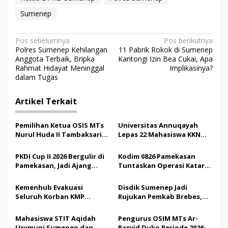
Sumenep
N
Pos sebelumnya
Pos berikutnya
Polres Sumenep Kehilangan
11 Pabrik Rokok di Sumenep
a
Anggota Terbaik, Bripka
Kantongi Izin Bea Cukai, Apa
v
Rahmat Hidayat Meninggal
Implikasinya?
dalam Tugas
i
g
Artikel Terkait
a
s
Pemilihan Ketua OSIS MTs
Universitas Annuqayah
Nurul Huda II Tambaksari
Lepas 22 Mahasiswa KKN
i
Jadi Sarana Pendidikan
Internasional ke Arab
p
Demokrasi bagi Siswa
Saudi
PKDI Cup II 2026 Bergulir di
Kodim 0826 Pamekasan
Pamekasan, Jadi Ajang
Tuntaskan Operasi Katarak
o
Silaturahmi Kepala Desa se-
Gratis, 160 Pasien Jalani
s
Madura
Tindakan Medis
Kemenhub Evakuasi
Disdik Sumenep Jadi
Seluruh Korban KMP
Rujukan Pemkab Brebes,
Mutiara Sentosa II,
Bupati Paramitha Terkesan
Operator Diaudit
Pendidikan Berbasis
Mahasiswa STIT Aqidah
Pengurus OSIM MTs Ar-
Budaya
Usymuni Sumenep dan
Rasyid Duko Periode 2026-