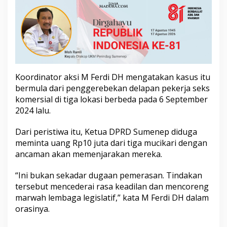
u
a
D
P
R
D
S
u
Koordinator aksi M Ferdi DH mengatakan kasus itu
m
e
bermula dari penggerebekan delapan pekerja seks
n
komersial di tiga lokasi berbeda pada 6 September
e
2024 lalu.
p
J
Dari peristiwa itu, Ketua DPRD Sumenep diduga
a
d
meminta uang Rp10 juta dari tiga mucikari dengan
i
ancaman akan memenjarakan mereka.
T
e
“Ini bukan sekadar dugaan pemerasan. Tindakan
r
tersebut mencederai rasa keadilan dan mencoreng
s
a
marwah lembaga legislatif,” kata M Ferdi DH dalam
n
orasinya.
g
k