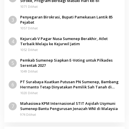
Stroke, Program Berbagi Masuki Hari ke-61
1071 Dilihat
Penyegaran Birokrasi, Bupati Pamekasan Lantik 85
3
Pejabat
1057 Dilihat
Kejurcab V Pagar Nusa Sumenep Berakhir, Atlet
4
Terbaik Melaju ke Kejurwil Jatim
1052 Dilihat
Pemkab Sumenep Siapkan E-Voting untuk Pilkades
5
Serentak 2027
1049 Dilihat
PT Surabaya Kuatkan Putusan PN Sumenep, Bambang
6
Hermanto Tetap Dinyatakan Pemilik Sah Tanah di
Pamolokan
1020 Dilihat
Mahasiswa KPM Internasional STIT Aqidah Usymuni
7
Sumenep Bantu Pengurusan Jenazah WNI di Malaysia
974 Dilihat