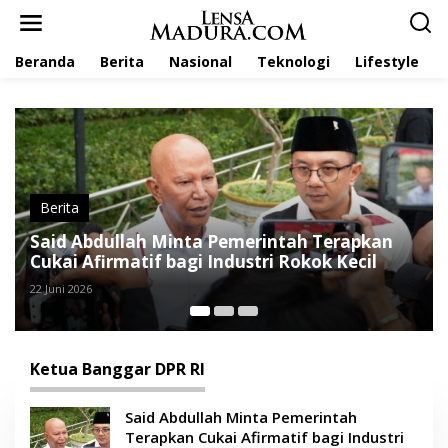
L
e
w
Beranda
Berita
Nasional
Teknologi
Lifestyle
a
t
i
k
e
k
o
n
t
Berita
e
Said Abdullah Minta Pemerintah Terapkan
S
n
Cukai Afirmatif bagi Industri Rokok Kecil
N
22 Juni 2026
29 
Ketua Banggar DPR RI
Said Abdullah Minta Pemerintah
Terapkan Cukai Afirmatif bagi Industri