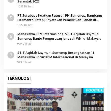
Serentak 2027
1052 Dilihat
PT Surabaya Kuatkan Putusan PN Sumenep, Bambang
5
Hermanto Tetap Dinyatakan Pemilik Sah Tanah di
Pamolokan
1022 Dilihat
Mahasiswa KPM Internasional STIT Aqidah Usymuni
6
Sumenep Bantu Pengurusan Jenazah WNI di Malaysia
979 Dilihat
STIT Aqidah Usymuni Sumenep Berangkatkan 11
7
Mahasiswa untuk KPM Internasional di Malaysia
943 Dilihat
TEKNOLOGI