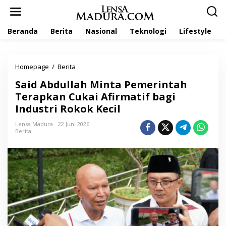
L
e
w
Beranda
Berita
Nasional
Teknologi
Lifestyle
a
t
i
k
Homepage
/
Berita
S
e
a
k
Said Abdullah Minta Pemerintah
i
o
d
Terapkan Cukai Afirmatif bagi
n
A
t
Industri Rokok Kecil
b
e
d
n
Lensa Madura
22 Juni 2026
u
Berita
l
l
a
h
M
i
n
t
a
P