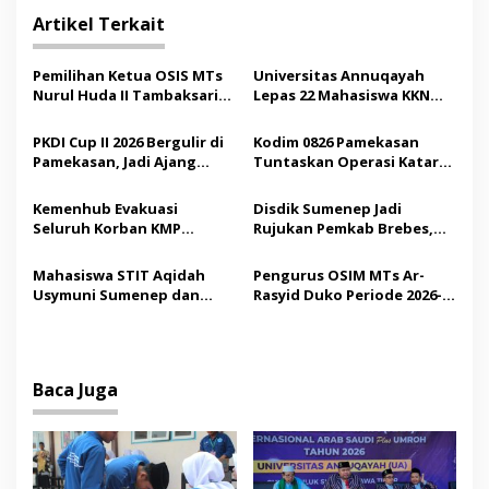
g
Artikel Terkait
a
s
Pemilihan Ketua OSIS MTs
Universitas Annuqayah
Nurul Huda II Tambaksari
Lepas 22 Mahasiswa KKN
i
Jadi Sarana Pendidikan
Internasional ke Arab
p
Demokrasi bagi Siswa
Saudi
PKDI Cup II 2026 Bergulir di
Kodim 0826 Pamekasan
Pamekasan, Jadi Ajang
Tuntaskan Operasi Katarak
o
Silaturahmi Kepala Desa se-
Gratis, 160 Pasien Jalani
s
Madura
Tindakan Medis
Kemenhub Evakuasi
Disdik Sumenep Jadi
Seluruh Korban KMP
Rujukan Pemkab Brebes,
Mutiara Sentosa II,
Bupati Paramitha Terkesan
Operator Diaudit
Pendidikan Berbasis
Mahasiswa STIT Aqidah
Pengurus OSIM MTs Ar-
Budaya
Usymuni Sumenep dan
Rasyid Duko Periode 2026-
PTIQ Bantu Pemulangan
2027 Resmi Dilantik
Jenazah WNI Asal Aceh di
Malaysia
Baca Juga