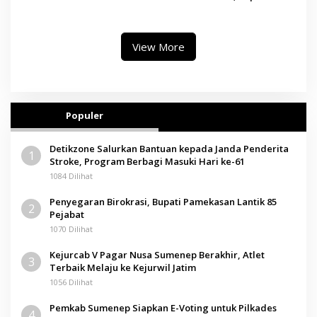
II, Operator Diaudit
Paramitha Terkesan
Pendidikan Berbasis Budaya
View More
Populer
Detikzone Salurkan Bantuan kepada Janda Penderita
1
Stroke, Program Berbagi Masuki Hari ke-61
1084 Dilihat
Penyegaran Birokrasi, Bupati Pamekasan Lantik 85
2
Pejabat
1070 Dilihat
Kejurcab V Pagar Nusa Sumenep Berakhir, Atlet
3
Terbaik Melaju ke Kejurwil Jatim
1056 Dilihat
Pemkab Sumenep Siapkan E-Voting untuk Pilkades
4