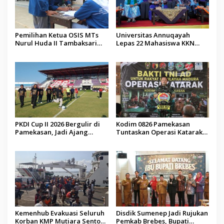
Pemilihan Ketua OSIS MTs
Universitas Annuqayah
Nurul Huda II Tambaksari
Lepas 22 Mahasiswa KKN
Jadi Sarana Pendidikan
Internasional ke Arab Saudi
Demokrasi bagi Siswa
PKDI Cup II 2026 Bergulir di
Kodim 0826 Pamekasan
Pamekasan, Jadi Ajang
Tuntaskan Operasi Katarak
Silaturahmi Kepala Desa se-
Gratis, 160 Pasien Jalani
Madura
Tindakan Medis
Kemenhub Evakuasi Seluruh
Disdik Sumenep Jadi Rujukan
Korban KMP Mutiara Sentosa
Pemkab Brebes, Bupati