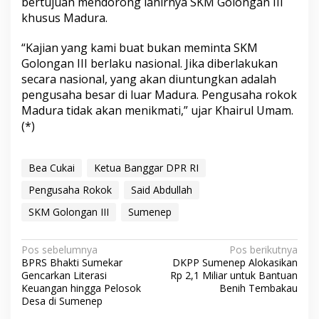
bertujuan mendorong lahirnya SKM Golongan III
khusus Madura.
“Kajian yang kami buat bukan meminta SKM
Golongan III berlaku nasional. Jika diberlakukan
secara nasional, yang akan diuntungkan adalah
pengusaha besar di luar Madura. Pengusaha rokok
Madura tidak akan menikmati,” ujar Khairul Umam.
(*)
Bea Cukai
Ketua Banggar DPR RI
Pengusaha Rokok
Said Abdullah
SKM Golongan III
Sumenep
N
Pos sebelumnya
Pos berikutnya
BPRS Bhakti Sumekar
DKPP Sumenep Alokasikan
a
Gencarkan Literasi
Rp 2,1 Miliar untuk Bantuan
v
Keuangan hingga Pelosok
Benih Tembakau
Desa di Sumenep
i