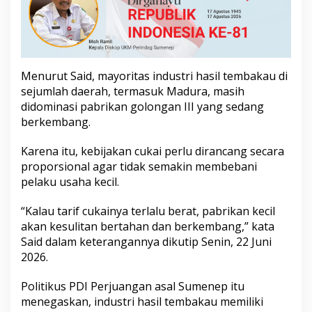
r
m
a
t
i
f
Menurut Said, mayoritas industri hasil tembakau di
b
sejumlah daerah, termasuk Madura, masih
a
didominasi pabrikan golongan III yang sedang
g
i
berkembang.
I
n
Karena itu, kebijakan cukai perlu dirancang secara
d
proporsional agar tidak semakin membebani
u
pelaku usaha kecil.
s
t
r
“Kalau tarif cukainya terlalu berat, pabrikan kecil
i
akan kesulitan bertahan dan berkembang,” kata
R
Said dalam keterangannya dikutip Senin, 22 Juni
o
2026.
k
o
k
Politikus PDI Perjuangan asal Sumenep itu
K
menegaskan, industri hasil tembakau memiliki
e