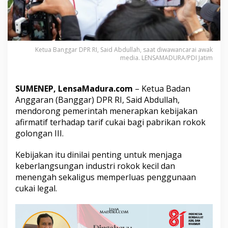
e
m
e
r
i
n
Ketua Banggar DPR RI, Said Abdullah, saat diwawancarai awak
media. LENSAMADURA/PDI Jatim
t
a
h
T
SUMENEP, LensaMadura.com
– Ketua Badan
e
Anggaran (Banggar) DPR RI, Said Abdullah,
r
mendorong pemerintah menerapkan kebijakan
a
afirmatif terhadap tarif cukai bagi pabrikan rokok
p
k
golongan III.
a
n
Kebijakan itu dinilai penting untuk menjaga
C
keberlangsungan industri rokok kecil dan
u
menengah sekaligus memperluas penggunaan
k
a
cukai legal.
i
A
f
i