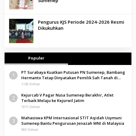
Sumenep
Pengurus KJS Periode 2024-2026 Resmi
Dikukuhkan
Populer
PT Surabaya Kuatkan Putusan PN Sumenep, Bambang
1
Hermanto Tetap Dinyatakan Pemilik Sah Tanah di
Pamolokan
1150 Dilihat
Kejurcab V Pagar Nusa Sumenep Berakhir, Atlet
2
Terbaik Melaju ke Kejurwil Jatim
1071 Dilihat
Mahasiswa KPM Internasional STIT Aqidah Usymuni
3
Sumenep Bantu Pengurusan Jenazah WNI di Malaysia
983 Dilihat