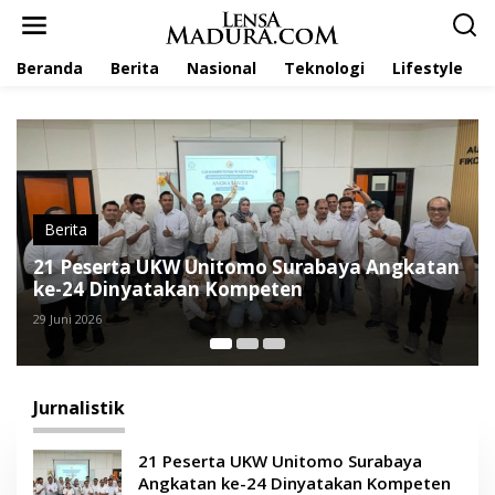
L
e
w
Beranda
Berita
Nasional
Teknologi
Lifestyle
a
t
i
k
e
k
o
n
t
Berita
e
LPM Semesta Unira Gelar DJTL Se-Madura
n
2026, Perkuat Peran Pers Mahasiswa Hadapi
Disinformasi
12 Juni 2026
Jurnalistik
21 Peserta UKW Unitomo Surabaya
Angkatan ke-24 Dinyatakan Kompeten