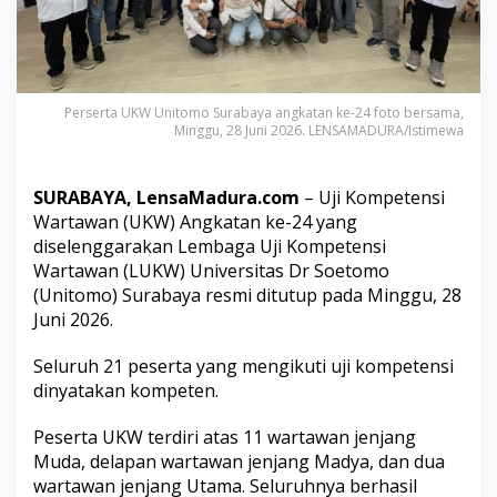
o
S
u
r
a
b
Perserta UKW Unitomo Surabaya angkatan ke-24 foto bersama,
a
Minggu, 28 Juni 2026. LENSAMADURA/Istimewa
y
a
A
SURABAYA, LensaMadura.com
– Uji Kompetensi
n
Wartawan (UKW) Angkatan ke-24 yang
g
diselenggarakan Lembaga Uji Kompetensi
k
Wartawan (LUKW) Universitas Dr Soetomo
a
t
(Unitomo) Surabaya resmi ditutup pada Minggu, 28
a
Juni 2026.
n
k
Seluruh 21 peserta yang mengikuti uji kompetensi
e
dinyatakan kompeten.
-
2
4
Peserta UKW terdiri atas 11 wartawan jenjang
D
Muda, delapan wartawan jenjang Madya, dan dua
i
wartawan jenjang Utama. Seluruhnya berhasil
n