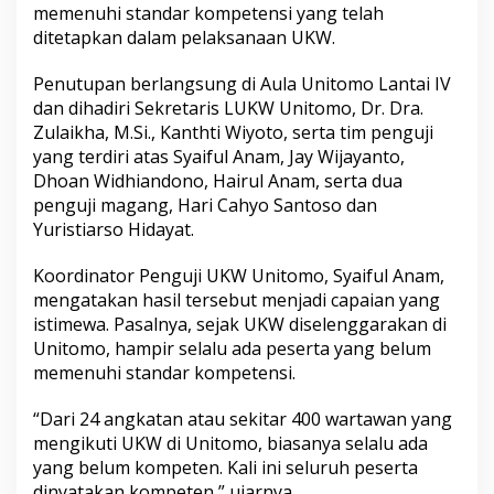
memenuhi standar kompetensi yang telah
y
a
ditetapkan dalam pelaksanaan UKW.
t
a
Penutupan berlangsung di Aula Unitomo Lantai IV
k
dan dihadiri Sekretaris LUKW Unitomo, Dr. Dra.
a
Zulaikha, M.Si., Kanthti Wiyoto, serta tim penguji
n
K
yang terdiri atas Syaiful Anam, Jay Wijayanto,
o
Dhoan Widhiandono, Hairul Anam, serta dua
m
penguji magang, Hari Cahyo Santoso dan
p
Yuristiarso Hidayat.
e
t
e
Koordinator Penguji UKW Unitomo, Syaiful Anam,
n
mengatakan hasil tersebut menjadi capaian yang
istimewa. Pasalnya, sejak UKW diselenggarakan di
Unitomo, hampir selalu ada peserta yang belum
memenuhi standar kompetensi.
“Dari 24 angkatan atau sekitar 400 wartawan yang
mengikuti UKW di Unitomo, biasanya selalu ada
yang belum kompeten. Kali ini seluruh peserta
dinyatakan kompeten,” ujarnya.