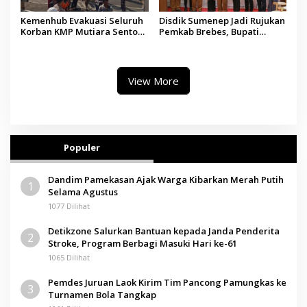
Kemenhub Evakuasi Seluruh
Disdik Sumenep Jadi Rujukan
Korban KMP Mutiara Sentosa
Pemkab Brebes, Bupati
II, Operator Diaudit
Paramitha Terkesan
Pendidikan Berbasis Budaya
View More
Populer
Dandim Pamekasan Ajak Warga Kibarkan Merah Putih
1
Selama Agustus
1077 Dilihat
Detikzone Salurkan Bantuan kepada Janda Penderita
2
Stroke, Program Berbagi Masuki Hari ke-61
1065 Dilihat
Pemdes Juruan Laok Kirim Tim Pancong Pamungkas ke
3
Turnamen Bola Tangkap