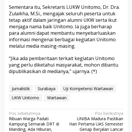
Sementara itu, Sekretaris LUKW Unitomo, Dr. Dra.
Zulaikha, M.Si., mengajak seluruh peserta untuk
tetap aktif dalam jaringan alumni UKW serta ikut
menjaga nama baik Unitomo. Ia juga berharap
para alumni dapat membantu menyebarluaskan
informasi mengenai berbagai kegiatan Unitomo
melalui media masing-masing.
“Jika ada pemberitaan terkait kegiatan Unitomo
yang perlu diketahui masyarakat, mohon dibantu
dipublikasikan di medianya,” ujarnya. (*)
Jurnalistik
Surabaya
Uji Kompetensi Wartawan
UKW Unitomo
Wartawan
N
Pos sebelumnya
Pos berikutnya
Ribuan Warga Padati
UNIBA Madura Pastikan
a
Kampung Semarak DRT di
Hari Pertama UAS Semester
v
Manding, Ada Hiburan,
Genap Berjalan Lancar