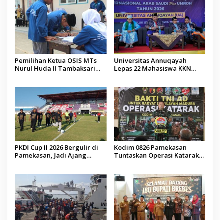
Pemilihan Ketua OSIS MTs
Universitas Annuqayah
Nurul Huda II Tambaksari
Lepas 22 Mahasiswa KKN
Jadi Sarana Pendidikan
Internasional ke Arab Saudi
Demokrasi bagi Siswa
PKDI Cup II 2026 Bergulir di
Kodim 0826 Pamekasan
Pamekasan, Jadi Ajang
Tuntaskan Operasi Katarak
Silaturahmi Kepala Desa se-
Gratis, 160 Pasien Jalani
Madura
Tindakan Medis