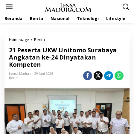
L
e
w
Beranda
Berita
Nasional
Teknologi
Lifestyle
a
t
i
k
Homepage
/
Berita
2
e
1
k
21 Peserta UKW Unitomo Surabaya
P
o
e
Angkatan ke-24 Dinyatakan
n
s
t
Kompeten
e
e
r
n
Lensa Madura
29 Juni 2026
t
Berita
a
U
K
W
U
n
i
t
o
m