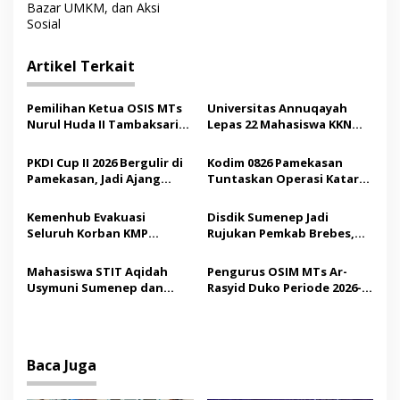
Bazar UMKM, dan Aksi
i
Sosial
g
Artikel Terkait
a
s
Pemilihan Ketua OSIS MTs
Universitas Annuqayah
i
Nurul Huda II Tambaksari
Lepas 22 Mahasiswa KKN
p
Jadi Sarana Pendidikan
Internasional ke Arab
Demokrasi bagi Siswa
Saudi
PKDI Cup II 2026 Bergulir di
Kodim 0826 Pamekasan
o
Pamekasan, Jadi Ajang
Tuntaskan Operasi Katarak
s
Silaturahmi Kepala Desa se-
Gratis, 160 Pasien Jalani
Madura
Tindakan Medis
Kemenhub Evakuasi
Disdik Sumenep Jadi
Seluruh Korban KMP
Rujukan Pemkab Brebes,
Mutiara Sentosa II,
Bupati Paramitha Terkesan
Operator Diaudit
Pendidikan Berbasis
Mahasiswa STIT Aqidah
Pengurus OSIM MTs Ar-
Budaya
Usymuni Sumenep dan
Rasyid Duko Periode 2026-
PTIQ Bantu Pemulangan
2027 Resmi Dilantik
Jenazah WNI Asal Aceh di
Malaysia
Baca Juga