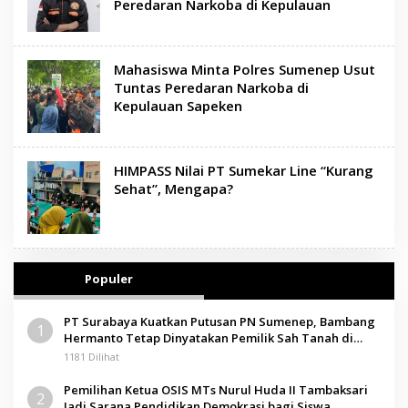
Peredaran Narkoba di Kepulauan
Mahasiswa Minta Polres Sumenep Usut
Tuntas Peredaran Narkoba di
Kepulauan Sapeken
HIMPASS Nilai PT Sumekar Line “Kurang
Sehat”, Mengapa?
Populer
PT Surabaya Kuatkan Putusan PN Sumenep, Bambang
1
Hermanto Tetap Dinyatakan Pemilik Sah Tanah di
Pamolokan
1181 Dilihat
Pemilihan Ketua OSIS MTs Nurul Huda II Tambaksari
2
Jadi Sarana Pendidikan Demokrasi bagi Siswa