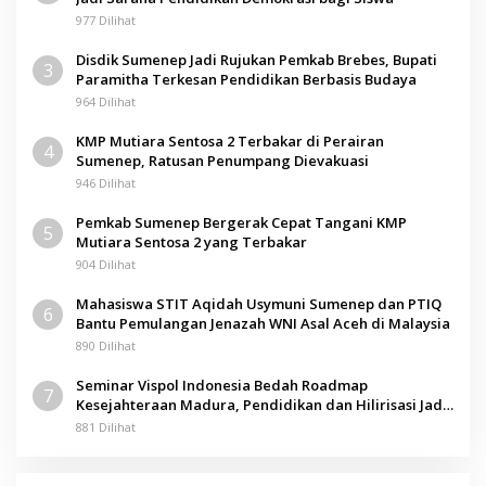
977 Dilihat
Disdik Sumenep Jadi Rujukan Pemkab Brebes, Bupati
3
Paramitha Terkesan Pendidikan Berbasis Budaya
964 Dilihat
KMP Mutiara Sentosa 2 Terbakar di Perairan
4
Sumenep, Ratusan Penumpang Dievakuasi
946 Dilihat
Pemkab Sumenep Bergerak Cepat Tangani KMP
5
Mutiara Sentosa 2 yang Terbakar
904 Dilihat
Mahasiswa STIT Aqidah Usymuni Sumenep dan PTIQ
6
Bantu Pemulangan Jenazah WNI Asal Aceh di Malaysia
890 Dilihat
Seminar Vispol Indonesia Bedah Roadmap
7
Kesejahteraan Madura, Pendidikan dan Hilirisasi Jadi
Kunci
881 Dilihat