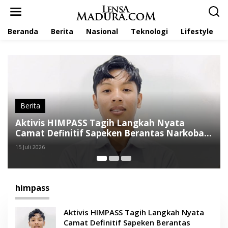
L
e
w
Beranda
Berita
Nasional
Teknologi
Lifestyle
a
t
i
k
e
k
o
n
t
Berita
e
HIMPASS Soroti Dugaan Penyimpangan PKH
n
di Sapeken
21 Januari 2026
himpass
Aktivis HIMPASS Tagih Langkah Nyata
Camat Definitif Sapeken Berantas