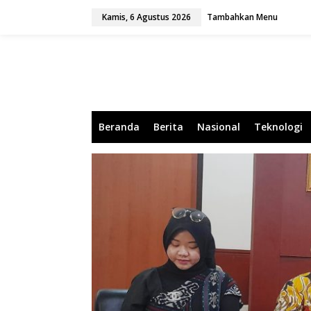
L
Kamis, 6 Agustus 2026
Tambahkan Menu
e
w
a
t
i
k
e
k
o
Beranda
Berita
Nasional
Teknologi
n
t
e
n