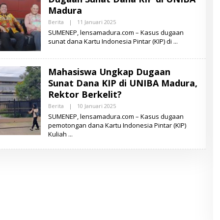
A
Madura
D
U
Berita
|
11 Januari 2025
O
R
L
SUMENEP, lensamadura.com – Kasus dugaan
A
E
sunat dana Kartu Indonesia Pintar (KIP) di
H
L
E
N
Mahasiswa Ungkap Dugaan
S
A
Sunat Dana KIP di UNIBA Madura,
M
A
Rektor Berkelit?
D
U
Berita
|
10 Januari 2025
O
R
L
SUMENEP, lensamadura.com – Kasus dugaan
A
E
pemotongan dana Kartu Indonesia Pintar (KIP)
H
Kuliah
L
E
N
S
A
M
A
D
U
R
A