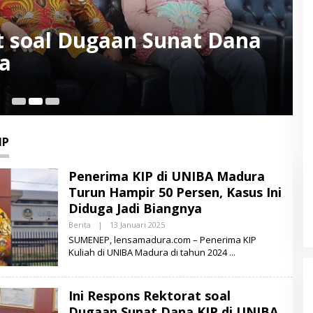
t soal Dugaan Sunat Dana
a
10
IP
Penerima KIP di UNIBA Madura
Turun Hampir 50 Persen, Kasus Ini
Diduga Jadi Biangnya
Berita
|
13 Januari 2025
O
L
SUMENEP, lensamadura.com – Penerima KIP
E
Kuliah di UNIBA Madura di tahun 2024
H
L
E
N
Ini Respons Rektorat soal
S
A
Dugaan Sunat Dana KIP di UNIBA
M