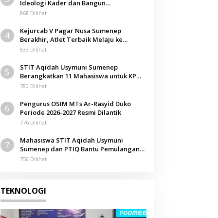
Ideologi Kader dan Bangun
Berita
Kemandirian Ekonomi
868 Dilihat
Mahasiswa Ungkap Dugaan Sun
Kejurcab V Pagar Nusa Sumenep
4
UNIBA Madura, Rektor Berkeli
Berakhir, Atlet Terbaik Melaju ke
Kejurwil Jatim
833 Dilihat
 Januari 2025
STIT Aqidah Usymuni Sumenep
5
Berangkatkan 11 Mahasiswa untuk KPM
Internasional di Malaysia
780 Dilihat
Pengurus OSIM MTs Ar-Rasyid Duko
6
Periode 2026-2027 Resmi Dilantik
776 Dilihat
Mahasiswa STIT Aqidah Usymuni
7
Sumenep dan PTIQ Bantu Pemulangan
Jenazah WNI Asal Aceh di Malaysia
759 Dilihat
TEKNOLOGI