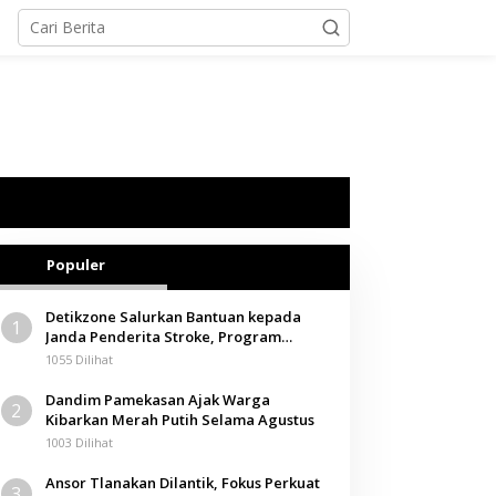
Populer
Detikzone Salurkan Bantuan kepada
1
Janda Penderita Stroke, Program
Berbagi Masuki Hari ke-61
1055 Dilihat
Dandim Pamekasan Ajak Warga
2
Kibarkan Merah Putih Selama Agustus
1003 Dilihat
Ansor Tlanakan Dilantik, Fokus Perkuat
3