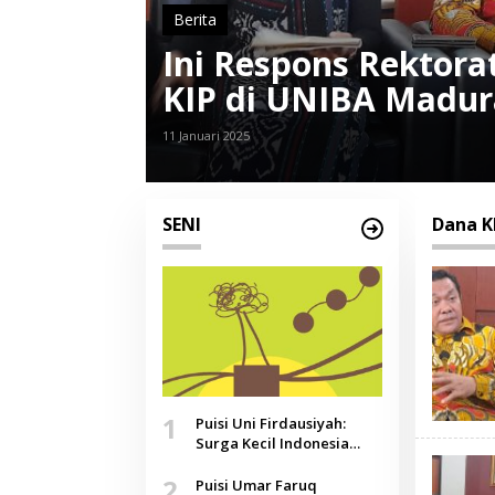
Berita
Hampir
Ini Respons Rektora
ya
KIP di UNIBA Madur
11 Januari 2025
SENI
Dana K
1
Puisi Uni Firdausiyah:
Surga Kecil Indonesia
yang Tak Lagi Perawan,
2
Doa yang Jauh, Narasi
Puisi Umar Faruq