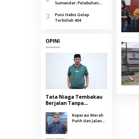
Agustus
Sumandar: Pelabuhan
Pasongsongan, Salopeng,
3
Selendang Benang Merah
Puisi Habis Gelap
Lombang
Terbitlah 404
OPINI
Tata Niaga Tembakau
Berjalan Tanpa
Instrumen, Benarkah
Negara Berpihak
Koperasi Merah
Putih dan Jalan
kepada Petani?
Panjang Menuju
Kesejahteraan