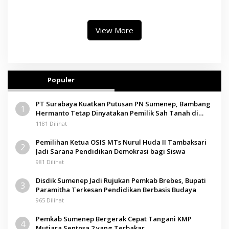
II, Operator Diaudit
Paramitha Terkesan
Pendidikan Berbasis Budaya
View More
Populer
PT Surabaya Kuatkan Putusan PN Sumenep, Bambang
1
Hermanto Tetap Dinyatakan Pemilik Sah Tanah di
Pamolokan
1181 Dilihat
Pemilihan Ketua OSIS MTs Nurul Huda II Tambaksari
2
Jadi Sarana Pendidikan Demokrasi bagi Siswa
981 Dilihat
Disdik Sumenep Jadi Rujukan Pemkab Brebes, Bupati
3
Paramitha Terkesan Pendidikan Berbasis Budaya
965 Dilihat
Pemkab Sumenep Bergerak Cepat Tangani KMP
4
Mutiara Sentosa 2 yang Terbakar