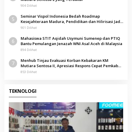
904 Dilihat
Seminar Vispol Indonesia Bedah Roadmap
5
Kesejahteraan Madura, Pendidikan dan Hilirisasi Jadi
Kunci
901 Dilihat
Mahasiswa STIT Aqidah Usymuni Sumenep dan PTIQ
6
Bantu Pemulangan Jenazah WNI Asal Aceh di Malaysia
894 Dilihat
Menhub Tinjau Evakuasi Korban Kebakaran KM
7
Mutiara Sentosa II, Apresiasi Respons Cepat Pemkab
Sumenep
853 Dilihat
TEKNOLOGI