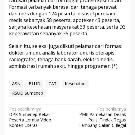
ratusan pelamar dari berbagai profesi kesehatan.
Formasi terbanyak berasal dari tenaga perawat
dan ners dengan 124 peserta, disusul perekam
medis sebanyak 58 peserta, apoteker 43 peserta,
sarjana kesehatan masyarakat 39 peserta, serta D3
keperawatan sebanyak 35 peserta.
Selain itu, seleksi juga diikuti pelamar dari formasi
dokter umum, analis laboratorium, fisioterapis,
radiografer, tenaga bank darah, elektromedis,
administrasi rumah sakit, hingga programer. (*)
ASN
BLUD
CAT
Kesehatan
RSUD Sumenep
N
Pos sebelumnya
Pos berikutnya
DPK Sumenep Bekali
PMII Pamekasan Desak
a
Peserta Lomba Video
Polisi Tindak Tegas
v
Konten Literasi
Tambang Galian C Ilegal