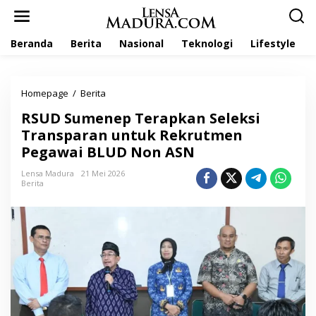
L
e
w
Beranda
Berita
Nasional
Teknologi
Lifestyle
a
t
i
k
Homepage
/
Berita
R
e
S
k
RSUD Sumenep Terapkan Seleksi
U
o
D
Transparan untuk Rekrutmen
n
S
t
Pegawai BLUD Non ASN
u
e
m
n
Lensa Madura
21 Mei 2026
e
Berita
n
e
p
T
e
r
a
p
k
a