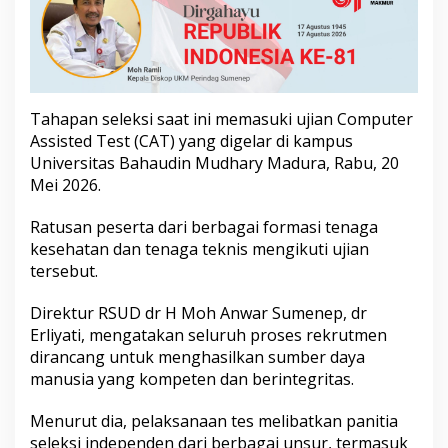
k
r
u
t
m
e
Tahapan seleksi saat ini memasuki ujian Computer
n
P
Assisted Test (CAT) yang digelar di kampus
e
Universitas Bahaudin Mudhary Madura, Rabu, 20
g
Mei 2026.
a
w
Ratusan peserta dari berbagai formasi tenaga
a
i
kesehatan dan tenaga teknis mengikuti ujian
B
tersebut.
L
U
Direktur RSUD dr H Moh Anwar Sumenep, dr
D
Erliyati, mengatakan seluruh proses rekrutmen
N
o
dirancang untuk menghasilkan sumber daya
n
manusia yang kompeten dan berintegritas.
A
S
Menurut dia, pelaksanaan tes melibatkan panitia
N
seleksi independen dari berbagai unsur, termasuk