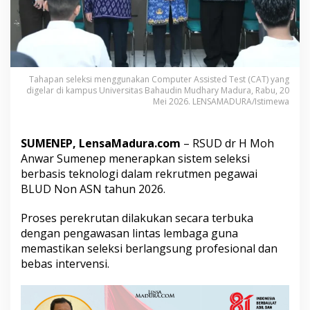
n
S
e
l
e
k
Tahapan seleksi menggunakan Computer Assisted Test (CAT) yang
s
digelar di kampus Universitas Bahaudin Mudhary Madura, Rabu, 20
i
Mei 2026. LENSAMADURA/Istimewa
T
r
a
SUMENEP, LensaMadura.com
– RSUD dr H Moh
n
s
Anwar Sumenep menerapkan sistem seleksi
p
berbasis teknologi dalam rekrutmen pegawai
a
BLUD Non ASN tahun 2026.
r
a
Proses perekrutan dilakukan secara terbuka
n
u
dengan pengawasan lintas lembaga guna
n
memastikan seleksi berlangsung profesional dan
t
bebas intervensi.
u
k
R
e