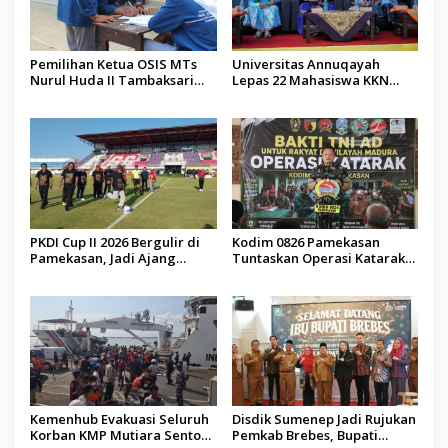
Pemilihan Ketua OSIS MTs
Universitas Annuqayah
Nurul Huda II Tambaksari
Lepas 22 Mahasiswa KKN
Jadi Sarana Pendidikan
Internasional ke Arab Saudi
Demokrasi bagi Siswa
PKDI Cup II 2026 Bergulir di
Kodim 0826 Pamekasan
Pamekasan, Jadi Ajang
Tuntaskan Operasi Katarak
Silaturahmi Kepala Desa se-
Gratis, 160 Pasien Jalani
Madura
Tindakan Medis
Kemenhub Evakuasi Seluruh
Disdik Sumenep Jadi Rujukan
Korban KMP Mutiara Sentosa
Pemkab Brebes, Bupati