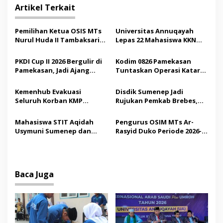
i
Artikel Terkait
g
a
Pemilihan Ketua OSIS MTs
Universitas Annuqayah
s
Nurul Huda II Tambaksari
Lepas 22 Mahasiswa KKN
Jadi Sarana Pendidikan
Internasional ke Arab
i
Demokrasi bagi Siswa
Saudi
PKDI Cup II 2026 Bergulir di
Kodim 0826 Pamekasan
p
Pamekasan, Jadi Ajang
Tuntaskan Operasi Katarak
Silaturahmi Kepala Desa se-
Gratis, 160 Pasien Jalani
o
Madura
Tindakan Medis
Kemenhub Evakuasi
Disdik Sumenep Jadi
s
Seluruh Korban KMP
Rujukan Pemkab Brebes,
Mutiara Sentosa II,
Bupati Paramitha Terkesan
Operator Diaudit
Pendidikan Berbasis
Mahasiswa STIT Aqidah
Pengurus OSIM MTs Ar-
Budaya
Usymuni Sumenep dan
Rasyid Duko Periode 2026-
PTIQ Bantu Pemulangan
2027 Resmi Dilantik
Jenazah WNI Asal Aceh di
Malaysia
Baca Juga