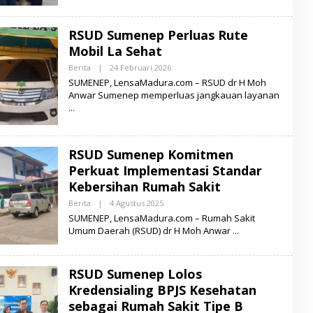
L
E
N
RSUD Sumenep Perluas Rute
S
A
Mobil La Sehat
M
A
Berita
|
24 Februari 2026
O
D
L
SUMENEP, LensaMadura.com – RSUD dr H Moh
U
E
R
Anwar Sumenep memperluas jangkauan layanan
H
A
L
E
N
S
A
RSUD Sumenep Komitmen
M
A
Perkuat Implementasi Standar
D
Kebersihan Rumah Sakit
U
R
Berita
|
4 Agustus 2025
O
A
L
SUMENEP, LensaMadura.com – Rumah Sakit
E
Umum Daerah (RSUD) dr H Moh Anwar
H
L
E
N
RSUD Sumenep Lolos
S
A
Kredensialing BPJS Kesehatan
M
A
sebagai Rumah Sakit Tipe B
D