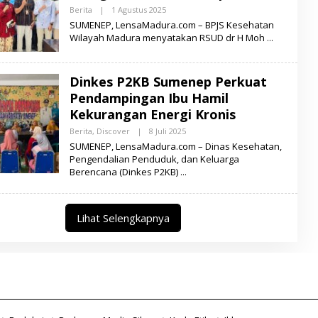
U
Berita
|
1 Agustus 2025
O
R
L
SUMENEP, LensaMadura.com – BPJS Kesehatan
A
E
Wilayah Madura menyatakan RSUD dr H Moh
H
L
E
N
Dinkes P2KB Sumenep Perkuat
S
A
Pendampingan Ibu Hamil
M
A
Kekurangan Energi Kronis
D
U
Berita
,
Discover
|
8 Juli 2025
O
R
L
SUMENEP, LensaMadura.com – Dinas Kesehatan,
A
E
Pengendalian Penduduk, dan Keluarga
H
Berencana (Dinkes P2KB)
L
E
N
S
A
Lihat Selengkapnya
M
A
D
U
R
A