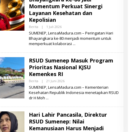
A
Momentum Perkuat Sinergi
D
Layanan Kesehatan dan
U
R
Kepolisian
A
Berita
|
1 Juli 2026
O
L
SUMENEP, LensaMadura.com – Peringatan Hari
E
Bhayangkara ke-80 menjadi momentum untuk
H
memperkuat kolaborasi
L
E
N
S
RSUD Sumenep Masuk Program
A
M
Prioritas Nasional KJSU
A
D
Kemenkes RI
U
R
Berita
|
21 Juni 2026
O
A
L
SUMENEP, LensaMadura.com – Kementerian
E
Kesehatan Republik Indonesia menetapkan RSUD
H
dr H Moh
L
E
N
S
Hari Lahir Pancasila, Direktur
A
M
RSUD Sumenep: Nilai
A
D
Kemanusiaan Harus Menjadi
U