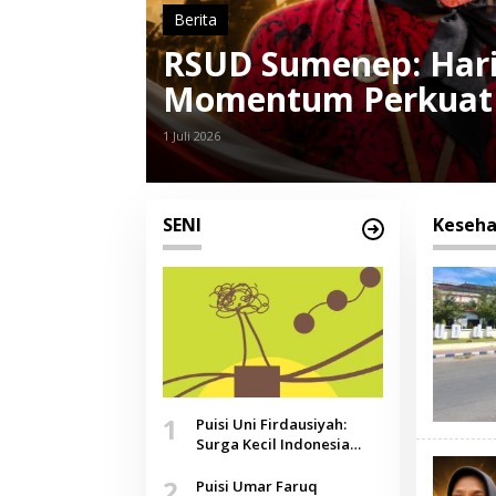
Berita
,
RSUD Sumenep: Hari
Momentum Perkuat 
Kesehatan dan Kepo
1 Juli 2026
SENI
Keseha
1
Puisi Uni Firdausiyah:
Surga Kecil Indonesia
yang Tak Lagi Perawan,
2
Doa yang Jauh, Narasi
Puisi Umar Faruq