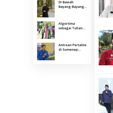
Di Bawah
Bayang-Bayang
Algoritma:
Menjaga Nurani
Kemanusiaan di
Algoritma
Era Kecerdasan
sebagai Tuhan
Buatan
Baru: Agama,
Sains, dan
Manusia
Antrean Pertalite
di Sumenep:
Ketika Geopolitik
Global Mengetuk
Dapur Rakyat
Kepulauan