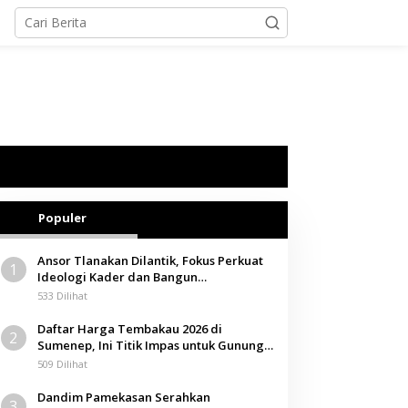
Populer
Ansor Tlanakan Dilantik, Fokus Perkuat
1
Ideologi Kader dan Bangun
Kemandirian Ekonomi
533 Dilihat
Daftar Harga Tembakau 2026 di
2
Sumenep, Ini Titik Impas untuk Gunung,
Tegal, dan Sawah
509 Dilihat
Dandim Pamekasan Serahkan
3