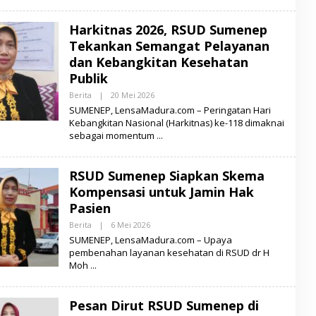
E
N
Harkitnas 2026, RSUD Sumenep
S
A
Tekankan Semangat Pelayanan
M
A
dan Kebangkitan Kesehatan
D
Publik
U
R
Berita
|
20 Mei 2026
O
A
L
SUMENEP, LensaMadura.com – Peringatan Hari
E
Kebangkitan Nasional (Harkitnas) ke-118 dimaknai
H
sebagai momentum
L
E
N
S
RSUD Sumenep Siapkan Skema
A
M
Kompensasi untuk Jamin Hak
A
D
Pasien
U
R
Berita
|
6 Mei 2026
O
A
L
SUMENEP, LensaMadura.com – Upaya
E
pembenahan layanan kesehatan di RSUD dr H
H
Moh
L
E
N
S
Pesan Dirut RSUD Sumenep di
A
M