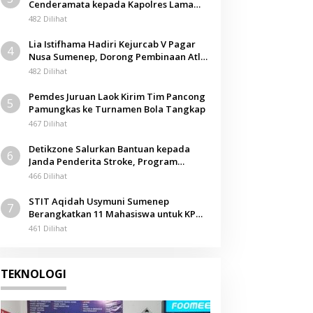
Cenderamata kepada Kapolres Lama
Berita
pada Acara Kenal Pamit
482 Dilihat
RSUD Sumenep Masuk Program 
Lia Istifhama Hadiri Kejurcab V Pagar
4
Nasional KJSU Kemenkes RI
Nusa Sumenep, Dorong Pembinaan Atlet
Berkarakter
482 Dilihat
 Juni 2026
Pemdes Juruan Laok Kirim Tim Pancong
5
Pamungkas ke Turnamen Bola Tangkap
467 Dilihat
Detikzone Salurkan Bantuan kepada
6
Janda Penderita Stroke, Program
Berbagi Masuki Hari ke-61
466 Dilihat
STIT Aqidah Usymuni Sumenep
7
Berangkatkan 11 Mahasiswa untuk KPM
Internasional di Malaysia
461 Dilihat
TEKNOLOGI