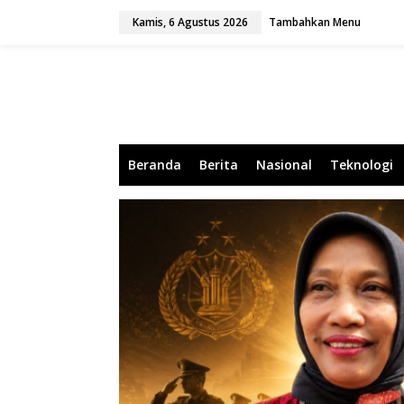
L
Kamis, 6 Agustus 2026
Tambahkan Menu
e
w
a
t
i
k
e
k
o
Beranda
Berita
Nasional
Teknologi
n
t
e
n