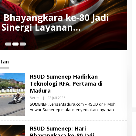
 Bhayangkara ke-80 Jadi
Sinergi Layanan
lisian
21
tan
RSUD Sumenep Hadirkan
Teknologi RFA, Pertama di
Madura
Berita
|
22 Juli 2026
O
L
SUMENEP, LensaMadura.com – RSUD dr H Moh
E
Anwar Sumenep mulai menyediakan layanan
H
L
E
N
RSUD Sumenep: Hari
S
A
Bhayangkara ke-80 Jadi
M