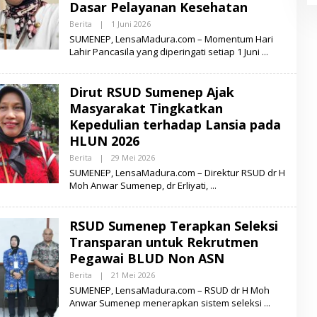
Dasar Pelayanan Kesehatan
R
A
Berita
|
1 Juni 2026
O
L
SUMENEP, LensaMadura.com – Momentum Hari
E
Lahir Pancasila yang diperingati setiap 1 Juni
H
L
E
N
Dirut RSUD Sumenep Ajak
S
A
Masyarakat Tingkatkan
M
Kepedulian terhadap Lansia pada
A
D
HLUN 2026
U
R
Berita
|
29 Mei 2026
O
A
L
SUMENEP, LensaMadura.com – Direktur RSUD dr H
E
Moh Anwar Sumenep, dr Erliyati,
H
L
E
N
RSUD Sumenep Terapkan Seleksi
S
A
Transparan untuk Rekrutmen
M
Pegawai BLUD Non ASN
A
D
Berita
|
21 Mei 2026
O
U
L
R
SUMENEP, LensaMadura.com – RSUD dr H Moh
E
A
Anwar Sumenep menerapkan sistem seleksi
H
L