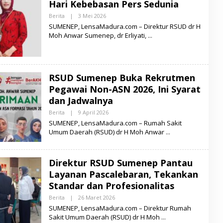
Hari Kebebasan Pers Sedunia
A
D
Berita
|
3 Mei 2026
O
U
L
SUMENEP, LensaMadura.com – Direktur RSUD dr H
R
E
A
Moh Anwar Sumenep, dr Erliyati,
H
L
E
N
S
A
RSUD Sumenep Buka Rekrutmen
M
A
Pegawai Non-ASN 2026, Ini Syarat
D
dan Jadwalnya
U
R
Berita
|
9 April 2026
O
A
L
SUMENEP, LensaMadura.com – Rumah Sakit
E
Umum Daerah (RSUD) dr H Moh Anwar
H
L
E
N
Direktur RSUD Sumenep Pantau
S
A
Layanan Pascalebaran, Tekankan
M
A
Standar dan Profesionalitas
D
U
Berita
|
26 Maret 2026
O
R
L
SUMENEP, LensaMadura.com – Direktur Rumah
A
E
Sakit Umum Daerah (RSUD) dr H Moh
H