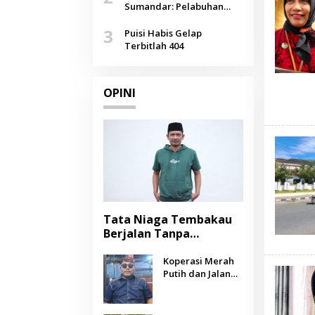
Agustus
Sumandar: Pelabuhan
Pasongsongan, Salopeng,
3
Selendang Benang Merah
Puisi Habis Gelap
Lombang
Terbitlah 404
OPINI
Tata Niaga Tembakau
Berjalan Tanpa
Instrumen, Benarkah
Negara Berpihak
Koperasi Merah
Putih dan Jalan
kepada Petani?
Panjang Menuju
Kesejahteraan