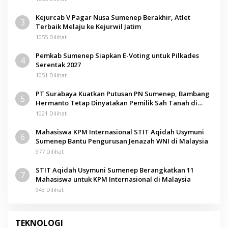
Kejurcab V Pagar Nusa Sumenep Berakhir, Atlet
3
Terbaik Melaju ke Kejurwil Jatim
1055 Dilihat
Pemkab Sumenep Siapkan E-Voting untuk Pilkades
4
Serentak 2027
1051 Dilihat
PT Surabaya Kuatkan Putusan PN Sumenep, Bambang
5
Hermanto Tetap Dinyatakan Pemilik Sah Tanah di
Pamolokan
1021 Dilihat
Mahasiswa KPM Internasional STIT Aqidah Usymuni
6
Sumenep Bantu Pengurusan Jenazah WNI di Malaysia
977 Dilihat
STIT Aqidah Usymuni Sumenep Berangkatkan 11
7
Mahasiswa untuk KPM Internasional di Malaysia
943 Dilihat
TEKNOLOGI