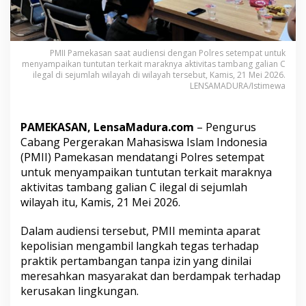
P
o
l
i
PMII Pamekasan saat audiensi dengan Polres setempat untuk
s
menyampaikan tuntutan terkait maraknya aktivitas tambang galian C
i
ilegal di sejumlah wilayah di wilayah tersebut, Kamis, 21 Mei 2026.
T
LENSAMADURA/Istimewa
i
n
d
PAMEKASAN, LensaMadura.com
– Pengurus
a
Cabang Pergerakan Mahasiswa Islam Indonesia
k
T
(PMII) Pamekasan mendatangi Polres setempat
e
untuk menyampaikan tuntutan terkait maraknya
g
aktivitas tambang galian C ilegal di sejumlah
a
wilayah itu, Kamis, 21 Mei 2026.
s
T
a
Dalam audiensi tersebut, PMII meminta aparat
m
kepolisian mengambil langkah tegas terhadap
b
praktik pertambangan tanpa izin yang dinilai
a
meresahkan masyarakat dan berdampak terhadap
n
g
kerusakan lingkungan.
G