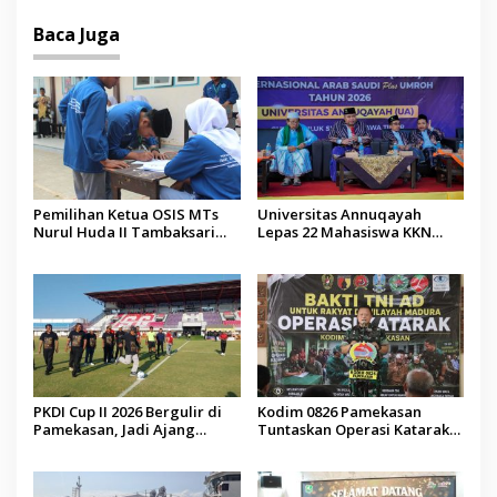
Baca Juga
Pemilihan Ketua OSIS MTs
Universitas Annuqayah
Nurul Huda II Tambaksari
Lepas 22 Mahasiswa KKN
Jadi Sarana Pendidikan
Internasional ke Arab Saudi
Demokrasi bagi Siswa
PKDI Cup II 2026 Bergulir di
Kodim 0826 Pamekasan
Pamekasan, Jadi Ajang
Tuntaskan Operasi Katarak
Silaturahmi Kepala Desa se-
Gratis, 160 Pasien Jalani
Madura
Tindakan Medis