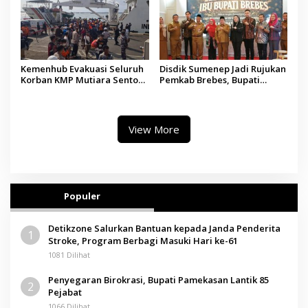
Kemenhub Evakuasi Seluruh
Disdik Sumenep Jadi Rujukan
Korban KMP Mutiara Sentosa
Pemkab Brebes, Bupati
II, Operator Diaudit
Paramitha Terkesan
Pendidikan Berbasis Budaya
View More
Populer
Detikzone Salurkan Bantuan kepada Janda Penderita
1
Stroke, Program Berbagi Masuki Hari ke-61
1081 Dilihat
Penyegaran Birokrasi, Bupati Pamekasan Lantik 85
2
Pejabat
1066 Dilihat