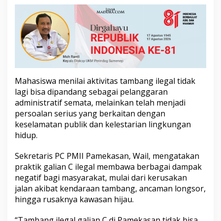
a
l
i
a
n
C
I
l
e
Mahasiswa menilai aktivitas tambang ilegal tidak
g
lagi bisa dipandang sebagai pelanggaran
a
administratif semata, melainkan telah menjadi
l
persoalan serius yang berkaitan dengan
keselamatan publik dan kelestarian lingkungan
hidup.
Sekretaris PC PMII Pamekasan, Wail, mengatakan
praktik galian C ilegal membawa berbagai dampak
negatif bagi masyarakat, mulai dari kerusakan
jalan akibat kendaraan tambang, ancaman longsor,
hingga rusaknya kawasan hijau.
“Tambang ilegal galian C di Pamekasan tidak bisa