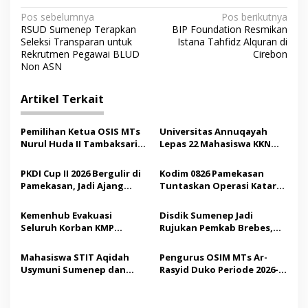
N
Pos sebelumnya
Pos berikutnya
RSUD Sumenep Terapkan
BIP Foundation Resmikan
a
Seleksi Transparan untuk
Istana Tahfidz Alquran di
v
Rekrutmen Pegawai BLUD
Cirebon
Non ASN
i
g
Artikel Terkait
a
s
Pemilihan Ketua OSIS MTs
Universitas Annuqayah
Nurul Huda II Tambaksari
Lepas 22 Mahasiswa KKN
i
Jadi Sarana Pendidikan
Internasional ke Arab
p
Demokrasi bagi Siswa
Saudi
PKDI Cup II 2026 Bergulir di
Kodim 0826 Pamekasan
Pamekasan, Jadi Ajang
Tuntaskan Operasi Katarak
o
Silaturahmi Kepala Desa se-
Gratis, 160 Pasien Jalani
s
Madura
Tindakan Medis
Kemenhub Evakuasi
Disdik Sumenep Jadi
Seluruh Korban KMP
Rujukan Pemkab Brebes,
Mutiara Sentosa II,
Bupati Paramitha Terkesan
Operator Diaudit
Pendidikan Berbasis
Mahasiswa STIT Aqidah
Pengurus OSIM MTs Ar-
Budaya
Usymuni Sumenep dan
Rasyid Duko Periode 2026-
PTIQ Bantu Pemulangan
2027 Resmi Dilantik
Jenazah WNI Asal Aceh di
Malaysia