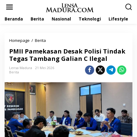
L
e
w
Beranda
Berita
Nasional
Teknologi
Lifestyle
a
t
i
k
Homepage
/
Berita
P
e
M
k
PMII Pamekasan Desak Polisi Tindak
I
o
I
Tegas Tambang Galian C Ilegal
n
P
t
a
Lensa Madura
21 Mei 2026
e
Berita
m
n
e
k
a
s
a
n
D
e
s
a
k