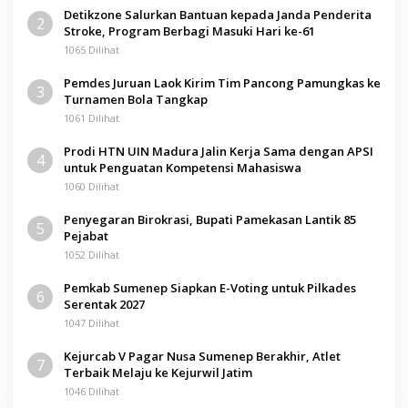
Detikzone Salurkan Bantuan kepada Janda Penderita
2
Stroke, Program Berbagi Masuki Hari ke-61
1065 Dilihat
Pemdes Juruan Laok Kirim Tim Pancong Pamungkas ke
3
Turnamen Bola Tangkap
1061 Dilihat
Prodi HTN UIN Madura Jalin Kerja Sama dengan APSI
4
untuk Penguatan Kompetensi Mahasiswa
1060 Dilihat
Penyegaran Birokrasi, Bupati Pamekasan Lantik 85
5
Pejabat
1052 Dilihat
Pemkab Sumenep Siapkan E-Voting untuk Pilkades
6
Serentak 2027
1047 Dilihat
Kejurcab V Pagar Nusa Sumenep Berakhir, Atlet
7
Terbaik Melaju ke Kejurwil Jatim
1046 Dilihat