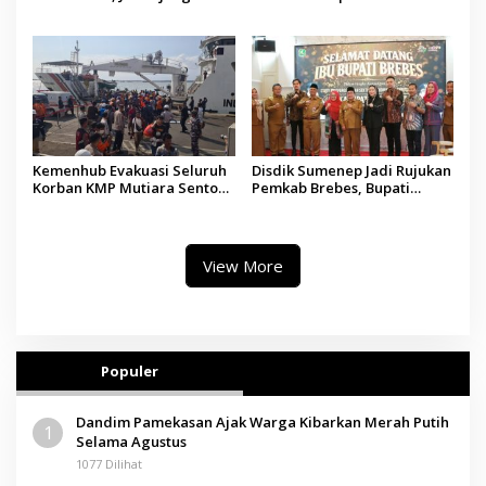
Silaturahmi Kepala Desa se-
Gratis, 160 Pasien Jalani
Madura
Tindakan Medis
Kemenhub Evakuasi Seluruh
Disdik Sumenep Jadi Rujukan
Korban KMP Mutiara Sentosa
Pemkab Brebes, Bupati
II, Operator Diaudit
Paramitha Terkesan
Pendidikan Berbasis Budaya
View More
Populer
Dandim Pamekasan Ajak Warga Kibarkan Merah Putih
1
Selama Agustus
1077 Dilihat