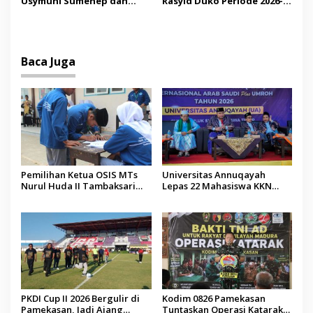
Usymuni Sumenep dan
Rasyid Duko Periode 2026-
PTIQ Bantu Pemulangan
2027 Resmi Dilantik
Jenazah WNI Asal Aceh di
Malaysia
Baca Juga
Pemilihan Ketua OSIS MTs
Universitas Annuqayah
Nurul Huda II Tambaksari
Lepas 22 Mahasiswa KKN
Jadi Sarana Pendidikan
Internasional ke Arab Saudi
Demokrasi bagi Siswa
PKDI Cup II 2026 Bergulir di
Kodim 0826 Pamekasan
Pamekasan, Jadi Ajang
Tuntaskan Operasi Katarak