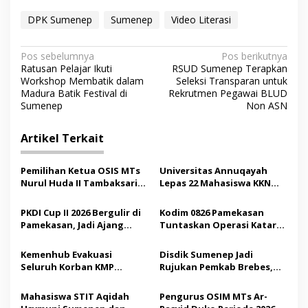
DPK Sumenep
Sumenep
Video Literasi
N
Pos sebelumnya
Pos berikutnya
Ratusan Pelajar Ikuti
RSUD Sumenep Terapkan
a
Workshop Membatik dalam
Seleksi Transparan untuk
v
Madura Batik Festival di
Rekrutmen Pegawai BLUD
Sumenep
Non ASN
i
g
Artikel Terkait
a
s
Pemilihan Ketua OSIS MTs
Universitas Annuqayah
Nurul Huda II Tambaksari
Lepas 22 Mahasiswa KKN
i
Jadi Sarana Pendidikan
Internasional ke Arab
p
Demokrasi bagi Siswa
Saudi
PKDI Cup II 2026 Bergulir di
Kodim 0826 Pamekasan
Pamekasan, Jadi Ajang
Tuntaskan Operasi Katarak
o
Silaturahmi Kepala Desa se-
Gratis, 160 Pasien Jalani
s
Madura
Tindakan Medis
Kemenhub Evakuasi
Disdik Sumenep Jadi
Seluruh Korban KMP
Rujukan Pemkab Brebes,
Mutiara Sentosa II,
Bupati Paramitha Terkesan
Operator Diaudit
Pendidikan Berbasis
Mahasiswa STIT Aqidah
Pengurus OSIM MTs Ar-
Budaya