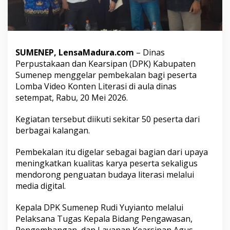
s
e
r
t
a
L
SUMENEP, LensaMadura.com
– Dinas
o
Perpustakaan dan Kearsipan (DPK) Kabupaten
m
Sumenep menggelar pembekalan bagi peserta
b
Lomba Video Konten Literasi di aula dinas
a
setempat, Rabu, 20 Mei 2026.
V
i
d
Kegiatan tersebut diikuti sekitar 50 peserta dari
e
berbagai kalangan.
o
K
Pembekalan itu digelar sebagai bagian dari upaya
o
n
meningkatkan kualitas karya peserta sekaligus
t
mendorong penguatan budaya literasi melalui
e
media digital.
n
L
Kepala DPK Sumenep Rudi Yuyianto melalui
i
t
Pelaksana Tugas Kepala Bidang Pengawasan,
e
Pengembangan, dan Layanan Kearsipan Agus