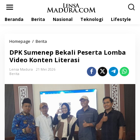
L
e
w
Beranda
Berita
Nasional
Teknologi
Lifestyle
a
t
i
k
Homepage
/
Berita
D
e
P
k
DPK Sumenep Bekali Peserta Lomba
K
o
S
Video Konten Literasi
n
u
t
m
Lensa Madura
21 Mei 2026
e
Berita
e
n
n
e
p
B
e
k
a
l
i
P
e