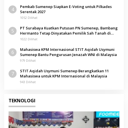
Pemkab Sumenep Siapkan E-Voting untuk Pilkades
4
Serentak 2027
1052 Dilihat
PT Surabaya Kuatkan Putusan PN Sumenep, Bambang
5
Hermanto Tetap Dinyatakan Pemilik Sah Tanah di
Pamolokan
1022 Dilihat
Mahasiswa KPM Internasional STIT Aqidah Usymuni
6
Sumenep Bantu Pengurusan Jenazah WNI di Malaysia
979 Dilihat
STIT Aqidah Usymuni Sumenep Berangkatkan 11
7
Mahasiswa untuk KPM Internasional di Malaysia
943 Dilihat
TEKNOLOGI