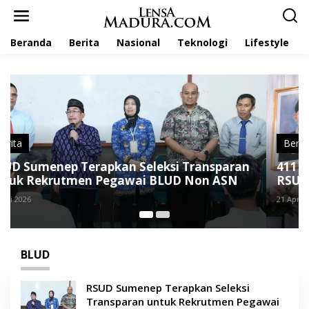
L
e
w
Beranda
Berita
Nasional
Teknologi
Lifestyle
a
t
i
k
e
k
o
n
t
Berita
,
Kesehatan
e
411 Peserta Lolos Administrasi Seleksi BLUD
n
RSUD Sumenep
21 April 2026
BLUD
RSUD Sumenep Terapkan Seleksi
Transparan untuk Rekrutmen Pegawai