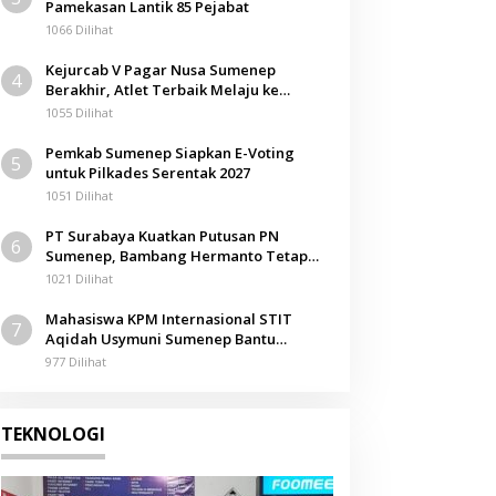
Pamekasan Lantik 85 Pejabat
1066 Dilihat
Kejurcab V Pagar Nusa Sumenep
4
Berakhir, Atlet Terbaik Melaju ke
Kejurwil Jatim
1055 Dilihat
Pemkab Sumenep Siapkan E-Voting
5
untuk Pilkades Serentak 2027
1051 Dilihat
PT Surabaya Kuatkan Putusan PN
6
Sumenep, Bambang Hermanto Tetap
Dinyatakan Pemilik Sah Tanah di
1021 Dilihat
Pamolokan
Mahasiswa KPM Internasional STIT
7
Aqidah Usymuni Sumenep Bantu
Pengurusan Jenazah WNI di Malaysia
977 Dilihat
TEKNOLOGI