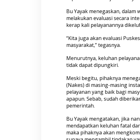
Bu Yayak menegaskan, dalam w
melakukan evaluasi secara int
kerap kali pelayanannya dikel
“Kita juga akan evaluasi Puske
masyarakat,” tegasnya.
Menurutnya, keluhan pelayan
tidak dapat dipungkiri.
Meski begitu, pihaknya meneg
(Nakes) di masing-masing inst
pelayanan yang baik bagi masya
apapun. Sebab, sudah diberikan
pemerintah.
Bu Yayak mengatakan, jika nan
mendapatkan keluhan fatal da
maka pihaknya akan mengkomu
supaya mengambil tindakan ya