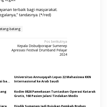
yanan terbaik bagi masyarakat.
galanya,” tandasnya. (*/red)
atang-batang
Pos berikutnya
Kepala Disbudporapar Sumenep
Apresiasi Festival Drumband Pelajar
2024
Universitas Annuqayah Lepas 22 Mahasiswa KKN
i bagi
Internasional ke Arab Saudi
Ajang
Kodim 0826 Pamekasan Tuntaskan Operasi Katarak
Gratis, 160 Pasien Jalani Tindakan Medis
iara
Disdik Sumenep Jadi Rujukan Pemkab Brebes,