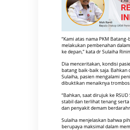
i
e
n
a
s
a
l
“Kami atas nama PKM Batang-
L
melakukan pembenahan dalam 
e
ke depan,” kata dr Sulaiha Rinin
g
u
n
Dia menceritakan, kondisi pasi
g
batang baik-baik saja. Bahkan d
T
Sulaiha, pasien mengalami pe
i
dibuktikan menaiknya trombosit
m
u
r
“Bahkan, saat dirujuk ke RSUD
stabil dan terlihat tenang sert
dan penyakit demam berdarahny
Sulaiha menjelaskan bahwa pi
berupaya maksimal dalam mem