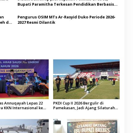
Bupati Paramitha Terkesan Pendidikan Berbasis
Budaya
an
Pengurus OSIM MTs Ar-Rasyid Duko Periode 2026-
eh di
2027 Resmi Dilantik
tas Annuqayah Lepas 22
PKDI Cup II 2026 Bergulir di
a KKN Internasional ke
Pamekasan, Jadi Ajang Silaturahmi
di
Kepala Desa se-Madura