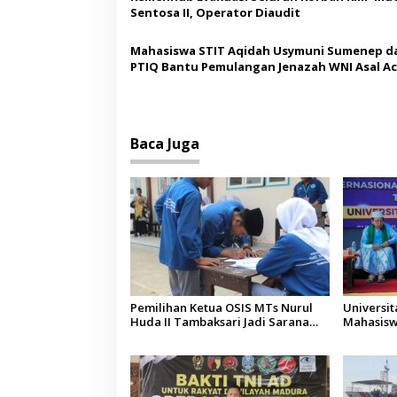
s
Sentosa II, Operator Diaudit
Mahasiswa STIT Aqidah Usymuni Sumenep d
PTIQ Bantu Pemulangan Jenazah WNI Asal Ac
Malaysia
Baca Juga
Pemilihan Ketua OSIS MTs Nurul
Universi
Huda II Tambaksari Jadi Sarana
Mahasisw
Pendidikan Demokrasi bagi Siswa
Arab Sau