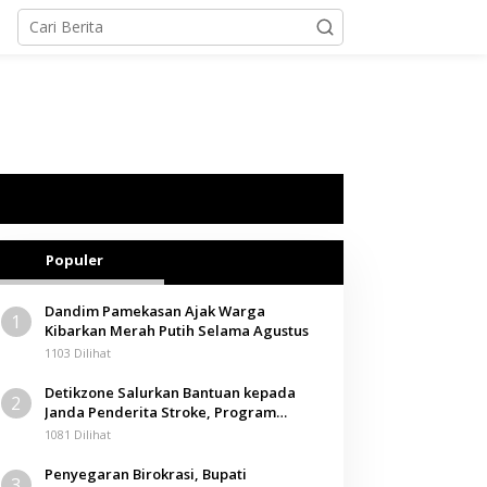
Populer
Dandim Pamekasan Ajak Warga
1
Kibarkan Merah Putih Selama Agustus
1103 Dilihat
Detikzone Salurkan Bantuan kepada
2
Janda Penderita Stroke, Program
Berbagi Masuki Hari ke-61
1081 Dilihat
Penyegaran Birokrasi, Bupati
3