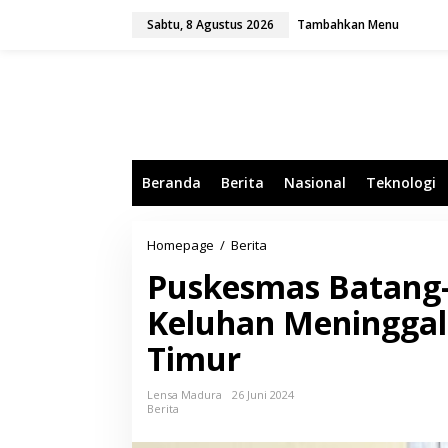
L
Sabtu, 8 Agustus 2026
Tambahkan Menu
e
w
a
t
i
k
e
k
o
Beranda
Berita
Nasional
Teknologi
n
t
e
n
Homepage
/
Berita
P
u
Puskesmas Batang-b
s
k
Keluhan Meninggal
e
s
Timur
m
a
s
Lensa Madura
26 Juni 2024
B
Berita
a
t