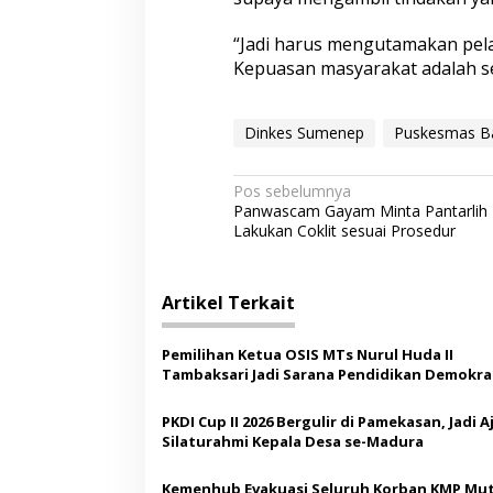
“Jadi harus mengutamakan pela
Kepuasan masyarakat adalah se
Dinkes Sumenep
Puskesmas B
N
Pos sebelumnya
Panwascam Gayam Minta Pantarlih
a
Lakukan Coklit sesuai Prosedur
v
i
Artikel Terkait
g
a
Pemilihan Ketua OSIS MTs Nurul Huda II
s
Tambaksari Jadi Sarana Pendidikan Demokras
Siswa
i
PKDI Cup II 2026 Bergulir di Pamekasan, Jadi 
p
Silaturahmi Kepala Desa se-Madura
o
Kemenhub Evakuasi Seluruh Korban KMP Mut