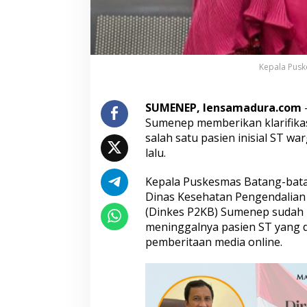
a
i
t
K
e
Kepala Pusk
l
u
h
SUMENEP, lensamadura.com
a
Sumenep memberikan klarifikas
n
M
salah satu pasien inisial ST 
e
lalu.
n
i
Kepala Puskesmas Batang-bata
n
Dinas Kesehatan Pengendalian
g
g
(Dinkes P2KB) Sumenep sudah m
a
meninggalnya pasien ST yang d
l
pemberitaan media online.
n
y
a
P
a
s