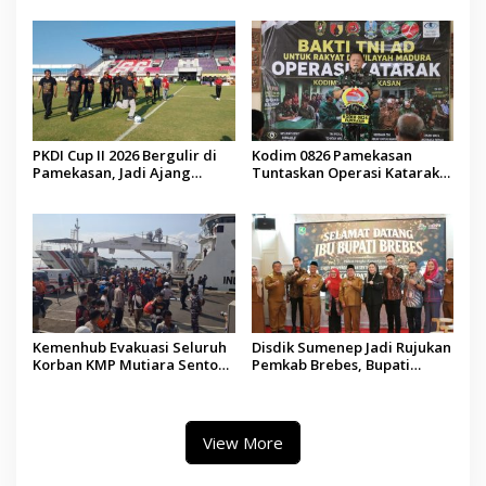
Demokrasi bagi Siswa
PKDI Cup II 2026 Bergulir di
Kodim 0826 Pamekasan
Pamekasan, Jadi Ajang
Tuntaskan Operasi Katarak
Silaturahmi Kepala Desa se-
Gratis, 160 Pasien Jalani
Madura
Tindakan Medis
Kemenhub Evakuasi Seluruh
Disdik Sumenep Jadi Rujukan
Korban KMP Mutiara Sentosa
Pemkab Brebes, Bupati
II, Operator Diaudit
Paramitha Terkesan
Pendidikan Berbasis Budaya
View More