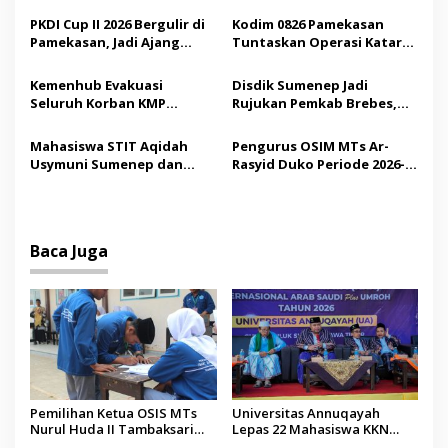
p
Demokrasi bagi Siswa
Saudi
PKDI Cup II 2026 Bergulir di
Kodim 0826 Pamekasan
Pamekasan, Jadi Ajang
Tuntaskan Operasi Katarak
o
Silaturahmi Kepala Desa se-
Gratis, 160 Pasien Jalani
s
Madura
Tindakan Medis
Kemenhub Evakuasi
Disdik Sumenep Jadi
Seluruh Korban KMP
Rujukan Pemkab Brebes,
Mutiara Sentosa II,
Bupati Paramitha Terkesan
Operator Diaudit
Pendidikan Berbasis
Mahasiswa STIT Aqidah
Pengurus OSIM MTs Ar-
Budaya
Usymuni Sumenep dan
Rasyid Duko Periode 2026-
PTIQ Bantu Pemulangan
2027 Resmi Dilantik
Jenazah WNI Asal Aceh di
Malaysia
Baca Juga
Pemilihan Ketua OSIS MTs
Universitas Annuqayah
Nurul Huda II Tambaksari
Lepas 22 Mahasiswa KKN
Jadi Sarana Pendidikan
Internasional ke Arab Saudi