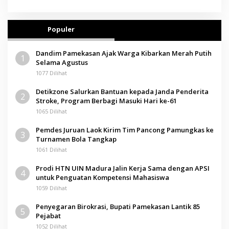
Populer
Dandim Pamekasan Ajak Warga Kibarkan Merah Putih
1
Selama Agustus
1077 Dilihat
Detikzone Salurkan Bantuan kepada Janda Penderita
2
Stroke, Program Berbagi Masuki Hari ke-61
1065 Dilihat
Pemdes Juruan Laok Kirim Tim Pancong Pamungkas ke
3
Turnamen Bola Tangkap
1061 Dilihat
Prodi HTN UIN Madura Jalin Kerja Sama dengan APSI
4
untuk Penguatan Kompetensi Mahasiswa
1059 Dilihat
Penyegaran Birokrasi, Bupati Pamekasan Lantik 85
5
Pejabat
1052 Dilihat