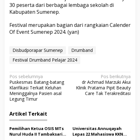
30 peserta dari berbagai lembaga sekolah di
Kabupaten Sumenep.
Festival merupakan bagian dari rangkaian Calender
Of Event Sumenep 2024. (yan)
Disbudporapar Sumenep
Drumband
Festival Drumband Pelajar 2024
N
Pos sebelumnya
Pos berikutnya
Puskesmas Batang-batang
dr Achmad Marzuki Akui
a
Klarifikasi Terkait Keluhan
Klinik Pratama Pipit Beauty
v
Meninggalnya Pasien asal
Care Tak Terakreditasi
Legung Timur
i
g
Artikel Terkait
a
s
Pemilihan Ketua OSIS MTs
Universitas Annuqayah
Nurul Huda II Tambaksari
Lepas 22 Mahasiswa KKN
i
Jadi Sarana Pendidikan
Internasional ke Arab