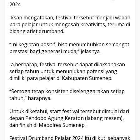
D
2024.
r
u
Iksan mengatakan, festival tersebut menjadi wadah
m
para pelajar untuk mengasah kreativitas, teruma di
b
bidang atlet drumband.
a
n
d
“Ini kegiatan positif, bisa menumbuhkan semangat
P
prestasi bagi generasi muda,” jelasnya.
e
l
Ia berharap, festival tersebut dapat dilaksanakan
a
j
setiap tahun untuk menunjukan potensi yang
a
dimiliki para pelajar di Kabupaten Sumenep.
r
2
“Semoga tetap konsisten diselenggarakan setiap
0
tahun,” harapnya.
2
4
Untuk diketahui, start festival tersebut dimulai dari
depan Pendopo Agung Keraton (labang mesem),
dan finish di Mapolres Sumenep.
Festival Drumband Pelajar 2024 itu diikuti sebanyak