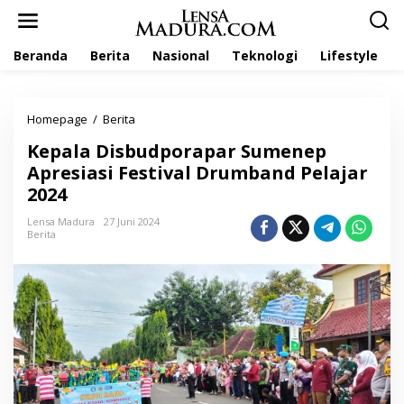
L
e
w
Beranda
Berita
Nasional
Teknologi
Lifestyle
a
t
i
k
Homepage
/
Berita
K
e
e
k
Kepala Disbudporapar Sumenep
p
o
a
Apresiasi Festival Drumband Pelajar
n
l
t
2024
a
e
D
n
Lensa Madura
27 Juni 2024
i
Berita
s
b
u
d
p
o
r
a
p
a