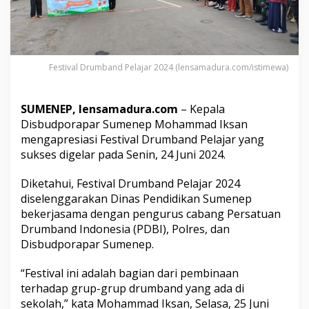
r
S
u
m
e
n
Festival Drumband Pelajar 2024 (lensamadura.com/istimewa)
e
p
A
SUMENEP, lensamadura.com
– Kepala
p
Disbudporapar Sumenep Mohammad Iksan
r
mengapresiasi Festival Drumband Pelajar yang
e
sukses digelar pada Senin, 24 Juni 2024.
s
i
a
Diketahui, Festival Drumband Pelajar 2024
s
diselenggarakan Dinas Pendidikan Sumenep
i
bekerjasama dengan pengurus cabang Persatuan
F
Drumband Indonesia (PDBI), Polres, dan
e
s
Disbudporapar Sumenep.
t
i
“Festival ini adalah bagian dari pembinaan
v
terhadap grup-grup drumband yang ada di
a
sekolah,” kata Mohammad Iksan, Selasa, 25 Juni
l